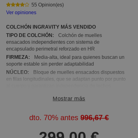
55 Opinion(es)
Ver opiniones
COLCHÓN INGRAVITY MÁS VENDIDO
TIPO DE COLCHÓN:
Colchón de muelles
ensacados independientes con sistema de
encapsulado perimetral reforzado en HR
FIRMEZA:
Media-alta, ideal para quienes buscan un
soporte estable sin perder adaptabilidad
NÚCLEO:
Bloque de muelles ensacados dispuestos
en filas longitudinales, que se adaptan punto por punto
al cuerpo y garantizan independencia de lechos
ACOLCHADO:
HR Súper Soft + Viscoelástica de
Mostrar más
alta densidad con partículas de gel + HR Medium +
HR Firm, para una acogida progresiva y un soporte
estable
dto.
70%
antes
996,67 €
TEJIDO EXTERIOR:
Stretch de alto gramaje con
tratamiento Viral Protection, que impide la adhesión de
299,00 €
virus, bacterias y ácaros, garantizando un descanso