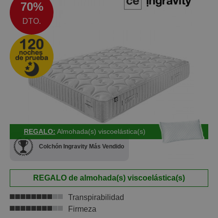
70%
DTO.
let
x1
cks
REGALO:
Almohada(s) viscoelástica(s)
rro
Colchón Ingravity Más Vendido
REGALO de almohada(s) viscoelástica(s)
Transpirabilidad
Firmeza