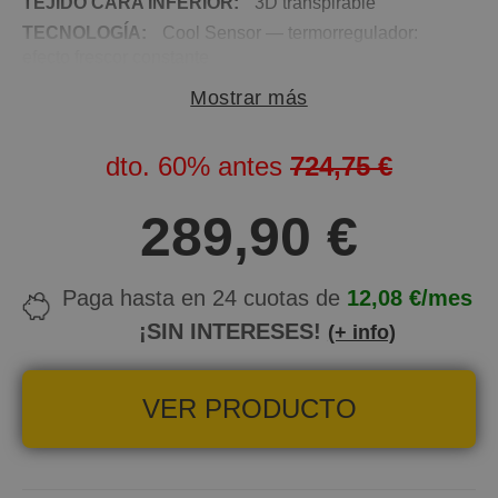
TEJIDO CARA INFERIOR:
3D transpirable
TECNOLOGÍA:
Cool Sensor — termorregulador:
efecto frescor constante
FIRMEZA:
Alta
Mostrar más
ALTURA:
24 cm
NOCHES DE PRUEBA:
120 noches
dto.
60%
antes
724,75 €
GARANTÍA:
5 años
289,90 €
Paga hasta en 24 cuotas de
12,08 €/mes
¡SIN INTERESES!
(+ info)
VER PRODUCTO