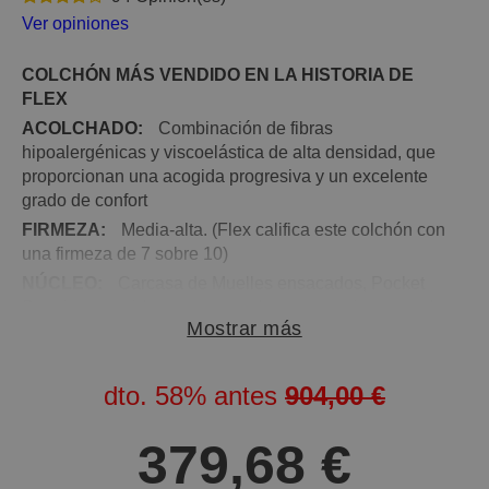
Ver opiniones
COLCHÓN MÁS VENDIDO EN LA HISTORIA DE
FLEX
ACOLCHADO:
Combinación de fibras
hipoalergénicas y viscoelástica de alta densidad, que
proporcionan una acogida progresiva y un excelente
grado de confort
FIRMEZA:
Media-alta. (Flex califica este colchón con
una firmeza de 7 sobre 10)
NÚCLEO:
Carcasa de Muelles ensacados, Pocket
Premium;, cosidos por separado, que permiten que el
Mostrar más
movimiento no se transmita de una zona del colchón a
otra
ENCAPSULADO:
Refuerzo perimetral del núcleo
dto.
58%
antes
904,00 €
con espumación de alta densidad, que proporciona
solidez, estabilidad y una mayor resistencia al colchón
379,68 €
SISTEMA COMMODO®:
Espumación de alta
densidad que se coloca tras el acolchado para una