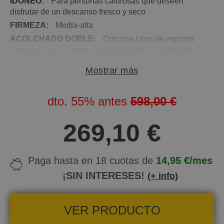
IDÓNEO:
Para personas calurosas que deseen
disfrutar de un descanso fresco y seco
FIRMEZA:
Media-alta
ACOLCHADO DOBLE:
Con una capa de espuma
Airgocell® que cuenta con propiedades comparables
a las de un gel y espuma viscoelástica Memory Foam
Mostrar más
que distribuye la presión de manera homogénea
NÚCLEO:
Carcasa con 522 Muelles ensacados con
altura de 12,5 cm que dotan al colchón de una
dto.
55%
antes
598,00 €
fantástica capacidad de transpiración
DESENFUNDABLE:
El colchón cuenta con una
269,10 €
cremallera que posibilita su lavado siguiendo las
indicaciones del fabricante
ENROLLADO:
Para una mayor agilidad en la
Paga hasta en 18 cuotas de
14,95 €/mes
entrega, se envía envasado al vacío
¡SIN INTERESES!
(+ info)
APTO PARA CAMAS ARTICULADAS:
Con una
inclinación de hasta 45º
INDEPENDENCIA DE LECHOS:
Las capas de
VER PRODUCTO
espuma innovadoras aíslan el movimiento y ayudan a