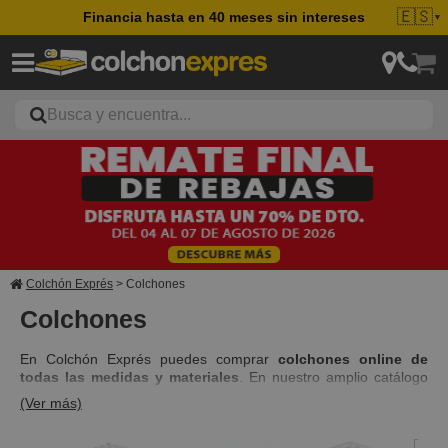
🇪🇸
Financia hasta en 40 meses sin intereses
▼
ajas
hones
Colchón Exprés
>
Colchones
Colchones
eres
En Colchón Exprés puedes comprar
colchones online de
ases
todas las medidas y materiales
. En nuestro amplio catálogo
de productos encontrarás las mejores marcas de colchones con
(Ver más)
las
mejores ofertas
.
Priorizando la calidad que nos representa podrás encontrar