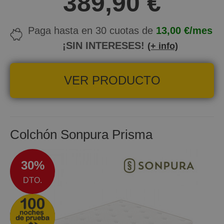
389,90 €
ensacados embolsados individualmente
NOCHES DE PRUEBA:
120 noches
GARANTÍA:
5 años
Paga hasta en 30 cuotas de
13,00 €/mes
¡SIN INTERESES!
(+ info)
VER PRODUCTO
Colchón Sonpura Prisma
30%
DTO.