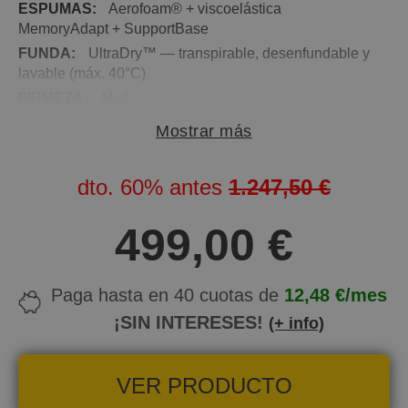
ESPUMAS:
Aerofoam® + viscoelástica
MemoryAdapt + SupportBase
FUNDA:
UltraDry™ — transpirable, desenfundable y
lavable (máx. 40°C)
FIRMEZA:
Media
ALTURA:
27 cm
Mostrar más
CARAS:
No reversible — una sola cara de uso
PESO RECOMENDADO:
Óptimo entre 60 y 100 kg
dto.
60%
antes
1.247,50 €
por durmiente
LOGÍSTICA:
Colchón comprimido en caja —
499,00 €
expansión en 5 horas, recuperación completa en 24
horas
RECONOCIMIENTO:
Producto del Año 2026
Paga hasta en 40 cuotas de
12,48 €/mes
(categoría innovación)
¡SIN INTERESES!
(+ info)
NOCHES DE PRUEBA:
100 noches
GARANTÍA:
10 años
VER PRODUCTO