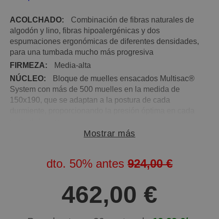
ACOLCHADO:
Combinación de fibras naturales de
algodón y lino, fibras hipoalergénicas y dos
espumaciones ergonómicas de diferentes densidades,
para una tumbada mucho más progresiva
FIRMEZA:
Media-alta
NÚCLEO:
Bloque de muelles ensacados Multisac®
System con más de 500 muelles en la medida de
150x190, que se adaptan a la postura de cada
durmiente, proporcionando la presión óptima en cada
parte del cuerpo
Mostrar más
TEJIDO EXTERIOR:
Tejido a base de bambú, de
máximo frescor, que junto con las fibras del acolchado
y el núcleo de muelles ensacados, favorecen una
dto.
50%
antes
924,00 €
continua circulación del aire en el interior del colchón
ENCAPSULADO PERIMETRAL:
Todo el perímetro
462,00 €
del bloque de muelles ensacados del núcleo, se
encuentra protegido por bloques de espumación de
alta densidad, que evitan hundimientos al sentarnos