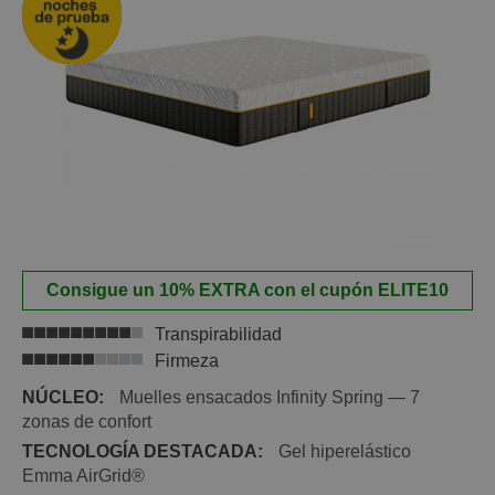
paso del tiempo
CONFORT SYSTEM+®
: Para un mayor alivio de
presiones del colchón, se ha añadido sobre la carcasa
de muelles ensacados un bloque de espumación de
alta densidad, conocida como Confort System, que
permite una mejor distribución del peso corporal a lo
largo de toda la base de descanso
ENVÍO, MONTAJE Y RETIRADA DEL ANTIGUO
COLCHÓN, GRATIS
ALTURA:
+/- 33 cm
Consigue un 10% EXTRA con el cupón ELITE10
Transpirabilidad
Firmeza
NÚCLEO:
Muelles ensacados Infinity Spring — 7
zonas de confort
TECNOLOGÍA DESTACADA:
Gel hiperelástico
Emma AirGrid®