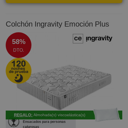
Colchón Ingravity Emoción Plus
58%
DTO.
REGALO:
Almohada(s) viscoelástica(s)
Mejor Colchón de Muelles
Ensacados para personas
calurosas