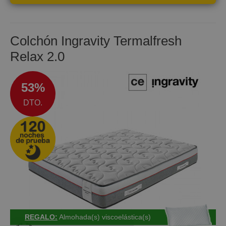
mantener la columna en una posición adecuada
ENVÍO GRATIS
ALTURA:
+/- 25 cm
Colchón Ingravity Termalfresh
Relax 2.0
53%
DTO.
REGALO:
Almohada(s) viscoelástica(s)