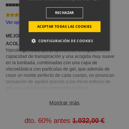
Firmeza
RECHAZAR
42 Opinion(es)
Ver opiniones
ACEPTAR TODAS LAS COOKIES
MEJOR COLCHÓN FLEX CALIDAD-PRECIO
CONFIGURACIÓN DE COOKIES
ACOLCHADO DOBLE:
A base de fibras
hipoalergénicas, que proporcionan una gran
capacidad de transpiración y una acogida muy suave
en la tumbada, combinadas con una capa de
viscoelástica con partículas de gel, que además de
crear un molde perfecto de cada cuerpo, no provocan
sensación de agobio gracias a las micro esferas de
gel, que actúan como termorreguladores,
proporcionando un descanso fresco durante toda la
noche
Mostrar más
FIRMEZA:
Media-alta (Su bloque interior Zona
Suport-pro, ofrece un nivel de firmeza ligeramente
dto.
60%
antes
1.032,00 €
superior al que ofrece el Colchón Nube y está
especialmente indicado para que las personas con