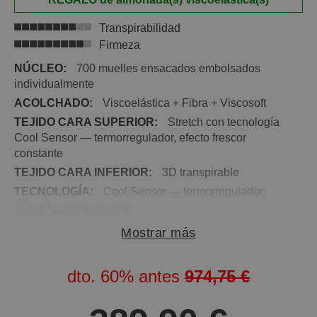
Transpirabilidad
Firmeza
NÚCLEO:
700 muelles ensacados embolsados
individualmente
ACOLCHADO:
Viscoelástica + Fibra + Viscosoft
TEJIDO CARA SUPERIOR:
Stretch con tecnología
Cool Sensor — termorregulador, efecto frescor
constante
TEJIDO CARA INFERIOR:
3D transpirable
TECNOLOGÍA:
Cool Sensor — termorregulador:
efecto frescor constante
FIRMEZA:
Alta — 9 sobre 10
Mostrar más
ALTURA:
26 cm
CARAS:
Una sola cara de uso
dto.
60%
antes
974,75 €
ASAS:
4 asas laterales
LECHOS INDEPENDIENTES:
Sí — 700 muelles