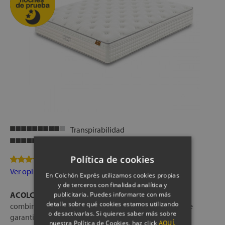
Transpirabilidad
Firmeza
Política de cookies
2 Opinion(es)
Ver opiniones
En Colchón Exprés utilizamos cookies propias
y de terceros con finalidad analítica y
ACOLCHADO:
Tack & Jump (efecto capitoné)
publicitaria. Puedes informarte con más
detalle sobre qué cookies estamos utilizando
combinación de fibras hipoalergénicas y atérmicas que
o desactivarlas. Si quieres saber más sobre
garantizan una temperatura de descanso constante,
nuestra Política de Cookies, haz click
AQUÍ.