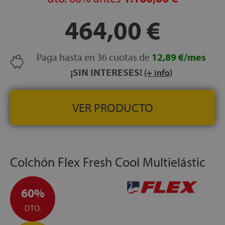
por cremallera)
HIPOALERGÉNICO:
Sí
464,00 €
TRANSPIRABILIDAD:
Muy alta
CERTIFICADOS:
OEKO-TEX® Standard 100
Paga hasta en 36 cuotas de
12,89 €/mes
GARANTÍA:
3 años
¡SIN INTERESES!
(+ info)
VER PRODUCTO
Colchón Flex Fresh Cool Multielástic
60%
DTO.