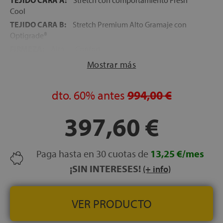
TEJIDO CARA A:
Stretch con comportamiento Fresh
Cool
TEJIDO CARA B:
Stretch Premium Alto Gramaje con
Optigrade®
FIRMEZA:
Alta — Confort
ALTURA:
30 cm
Mostrar más
CARAS:
Reversible — Cara A (Fresh Cool) / Cara B
(Optigrade®)
dto.
60%
antes
994,00 €
LECHOS INDEPENDIENTES:
No (muelle continuo)
VERSIÓN GEMELO:
No disponible
397,60 €
HIPOALERGÉNICO:
Sí
TRANSPIRABILIDAD:
Alta
Paga hasta en 30 cuotas de
13,25 €/mes
PREMIO:
Trofeo del Hogar 2026 Top Innovación
CERTIFICADOS:
¡SIN INTERESES!
OEKO-TEX® Standard 100
(+ info)
GARANTÍA:
3 años
VER PRODUCTO