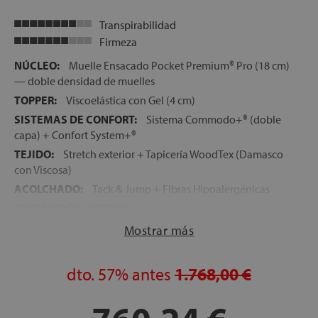
Transpirabilidad
Firmeza
NÚCLEO:
Muelle Ensacado Pocket Premium® Pro (18 cm)
— doble densidad de muelles
TOPPER:
Viscoelástica con Gel (4 cm)
SISTEMAS DE CONFORT:
Sistema Commodo+® (doble
capa) + Confort System+®
TEJIDO:
Stretch exterior + Tapicería WoodTex (Damasco
con Viscosa)
ACOLCHADO:
Tack & Jump + Fibras Hipoalergénicas
PROTECCIÓN INTERNA:
Textil TNT
FIRMEZA:
Media
Mostrar más
ALTURA:
34 cm
CARAS:
Una sola cara de uso
dto.
57%
antes
1.768,00 €
LECHOS INDEPENDIENTES:
Sí — Pocket Premium® Pro
con doble densidad