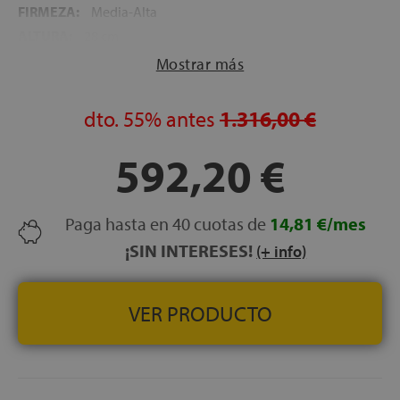
FIRMEZA:
Media-Alta
ALTURA:
28 cm
CARAS:
Una sola cara de uso
Mostrar más
LECHOS INDEPENDIENTES:
Sí — muelles ensacados
Pocket Premium®
dto.
55%
antes
1.316,00 €
TRANSPIRABILIDAD:
Alta
NOCHES DE PRUEBA:
100 noches
592,20 €
GARANTÍA:
3 años
Paga hasta en 40 cuotas de
14,81 €/mes
¡SIN INTERESES!
(+ info)
VER PRODUCTO