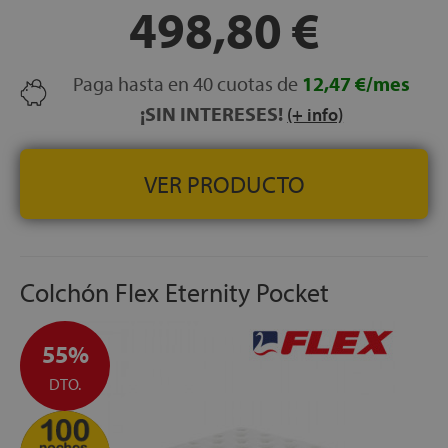
498,80 €
HIPOALERGÉNICO:
Sí
TRANSPIRABILIDAD:
Alta
CERTIFICADOS:
OEKO-TEX® Standard 100
Paga hasta en 40 cuotas de
12,47 €/mes
GARANTÍA:
3 años
¡SIN INTERESES!
(+ info)
VER PRODUCTO
Colchón Flex Eternity Pocket
55%
DTO.