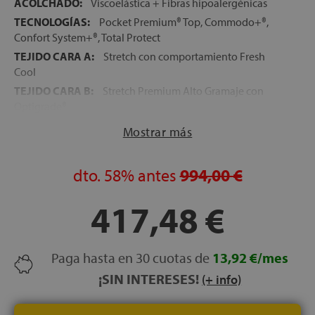
ACOLCHADO:
Viscoelástica + Fibras hipoalergénicas
TECNOLOGÍAS:
Pocket Premium® Top, Commodo+®,
Confort System+®, Total Protect
TEJIDO CARA A:
Stretch con comportamiento Fresh
Cool
TEJIDO CARA B:
Stretch Premium Alto Gramaje con
Optigrade®
FIRMEZA:
Alta
Mostrar más
ALTURA:
31 cm
CARAS:
Reversible — Cara A (Fresh Cool) / Cara B
dto.
58%
antes
994,00 €
(Optigrade®)
LECHOS INDEPENDIENTES:
Sí — Muelle ensacado
417,48 €
Pocket Premium® Top
VERSIÓN GEMELO:
No disponible
HIPOALERGÉNICO:
Sí
Paga hasta en 30 cuotas de
13,92 €/mes
TRANSPIRABILIDAD:
Alta
¡SIN INTERESES!
(+ info)
PREMIO:
Trofeo del Hogar 2026 Top Innovación
CERTIFICADOS:
OEKO-TEX® Standard 100