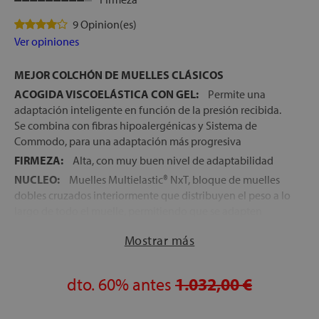
9 Opinion(es)
Ver opiniones
MEJOR COLCHÓN DE MUELLES CLÁSICOS
ACOGIDA VISCOELÁSTICA CON GEL:
Permite una
adaptación inteligente en función de la presión recibida.
Se combina con fibras hipoalergénicas y Sistema de
Commodo, para una adaptación más progresiva
FIRMEZA:
Alta, con muy buen nivel de adaptabilidad
NUCLEO:
Muelles Multielastic® NxT, bloque de muelles
dobles cruzados interiormente que distribuyen el peso a lo
largo de todo el muelle, permitiendo que se adapten
mucho mejor al cuerpo
Mostrar más
TRATAMIENTO OPTIGRADE®:
Que aplicado en el tejido
exterior del colchón, permite una mejor regulación de la
temperatura y humedad
dto.
60%
antes
1.032,00 €
CATEGORÍA:
Colchones Flex Ultimate
TRANSPORTE, MONTAJE Y RETIRADA DEL ANTIGUO