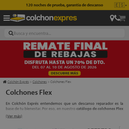
🇪🇸
Envío gratis en pedidos superiores a 49€
▼
ajas
hones
Colchón Exprés
>
Colchones
>
Colchones Flex
Colchones Flex
eres
En Colchón Exprés entendemos que un descanso reparador es la
ases
base de tu bienestar. Por eso, en nuestro
catálogo de colchones Flex
2026
, seleccionamos solo los modelos que garantizan la máxima
(Ver más)
calidad. Desde los clásicos
colchones de muelles
y de
espuma
, hasta
las tecnologías más avanzadas en
colchones viscoelásticos
,
látex
y