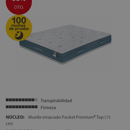
SISTEMA COMMODO+®:
DTO.
Capa de material de alta
densidad, que proporciona una adaptación progresiva del
cuerpo durante el descanso
TRANSPORTE, MONTAJE Y RETIRADA DEL ANTIGUO
COLCHÓN GRATUITOS
FABRICACIÓN ESPAÑOLA
ALTURA:
+/- 34 cm
Transpirabilidad
Firmeza
NÚCLEO:
Muelle ensacado Pocket Premium® Top (15
cm)