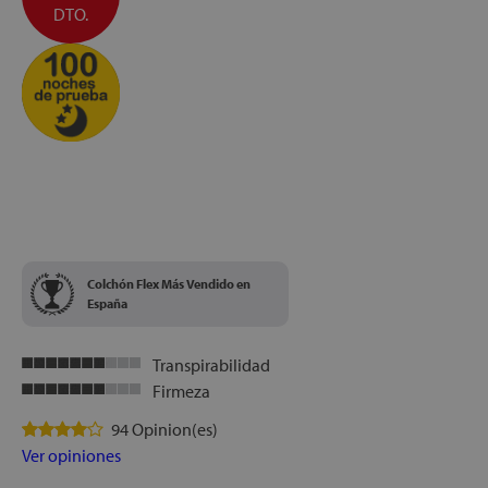
DTO.
let
x1
Colchón Flex Más Vendido en
cks
España
rro
Transpirabilidad
Firmeza
94 Opinion(es)
Ver opiniones