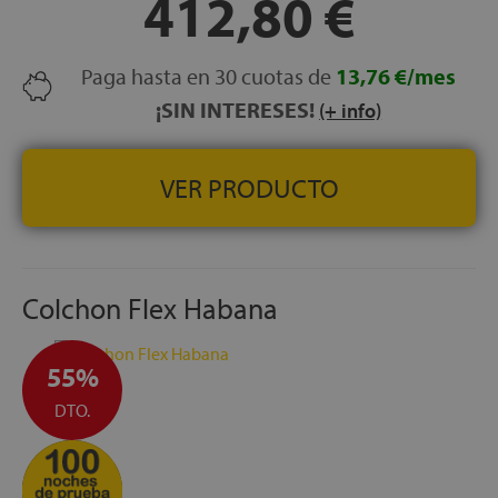
412,80 €
COLCHÓN, GRATUITOS
ALTURA:
+/- 32 cm
Paga hasta en 30 cuotas de
13,76 €/mes
¡SIN INTERESES!
(+ info)
VER PRODUCTO
Colchon Flex Habana
55%
DTO.