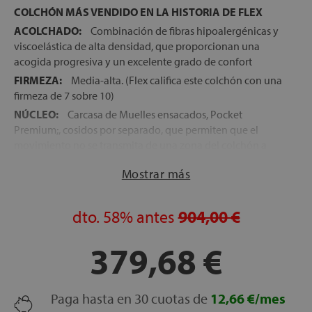
COLCHÓN MÁS VENDIDO EN LA HISTORIA DE FLEX
ACOLCHADO:
Combinación de fibras hipoalergénicas y
viscoelástica de alta densidad, que proporcionan una
acogida progresiva y un excelente grado de confort
FIRMEZA:
Media-alta. (Flex califica este colchón con una
firmeza de 7 sobre 10)
NÚCLEO:
Carcasa de Muelles ensacados, Pocket
Premium;, cosidos por separado, que permiten que el
movimiento no se transmita de una zona del colchón a
otra
Mostrar más
ENCAPSULADO:
Refuerzo perimetral del núcleo con
espumación de alta densidad, que proporciona solidez,
estabilidad y una mayor resistencia al colchón
dto.
58%
antes
904,00 €
SISTEMA COMMODO®:
Espumación de alta densidad
que se coloca tras el acolchado para una mejor adaptación
379,68 €
del colchón al cuerpo
CONFORT SYSTEM®:
Material desarrollado por Flex, que
se coloca sobre el bloque de muelles ensacados y que
Paga hasta en 30 cuotas de
12,66 €/mes
además de un reparto óptimo de las presiones que se