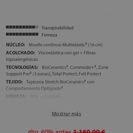
Transpirabilidad
Firmeza
NÚCLEO:
Muelle continuo Multielástic® (16 cm)
ACOLCHADO:
Viscoelástica con gel + Fibras
hipoalergénicas
TECNOLOGÍAS:
BioCeramics®, Commodo+®, Zone
Support Pro® (3 zonas), Total Protect, Felt Protect
TEJIDO:
Tapicería Stretch BioCeramics® con
Comportamiento Optigrade®
FIRMEZA:
Alta — Confort
ALTURA:
30 cm
CARAS:
Mismas capas a ambos lados del colchón
Mostrar más
LECHOS INDEPENDIENTES:
No (muelle continuo)
VERSIÓN GEMELO:
Disponible (dos unidades unidas
dto.
60%
antes
1.160,00 €