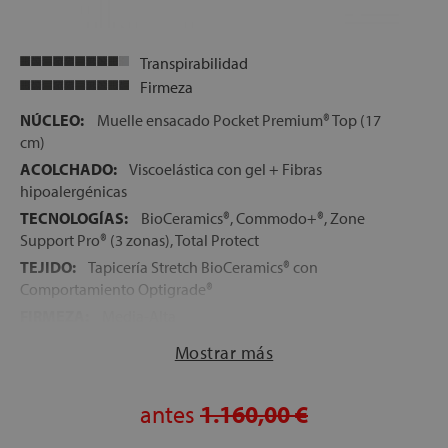
Transpirabilidad
Firmeza
NÚCLEO:
Muelle ensacado Pocket Premium® Top (17
cm)
ACOLCHADO:
Viscoelástica con gel + Fibras
hipoalergénicas
TECNOLOGÍAS:
BioCeramics®, Commodo+®, Zone
Support Pro® (3 zonas), Total Protect
TEJIDO:
Tapicería Stretch BioCeramics® con
Comportamiento Optigrade®
FIRMEZA:
Media-Alta
ALTURA:
32 cm
Mostrar más
CARAS:
Mismas capas a ambos lados del colchón
LECHOS INDEPENDIENTES:
Sí — Muelles ensacados
antes
1.160,00 €
Pocket Premium® Top
VERSIÓN GEMELO:
No disponible