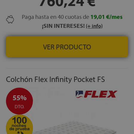
760,24 €
HIPOALERGÉNICO:
Sí
TRANSPIRABILIDAD:
Alta
Paga hasta en 40 cuotas de
19,01 €/mes
NOCHES DE PRUEBA:
100 noches
CERTIFICADOS:
¡SIN INTERESES!
OEKO-TEX® Standard 100
(+ info)
GARANTÍA:
3 años
VER PRODUCTO
Colchón Flex Infinity Pocket FS
55%
DTO.