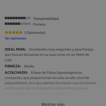
ENVÍO, INSTALACIÓN Y RETIRADA DEL COLCHÓN
ANTIGUO GRATIS
en la Península
ALTURA:
+/-32 cm
Transpirabilidad
Firmeza
2 Opinion(es)
Ver opiniones
IDEAL PARA:
Durmientes muy exigentes y para Parejas
que buscan descansar en su casa como en un Hotel de
Lujo
FIRMEZA:
Media
ACOLCHADO:
A base de Fibras hipoalergénicas
compactas, que porporcionan no sólo un alto nivel de
adaptabilidad, sino que además favorecen una circulación
continua del aire en la superficie del colchón, para un
descanso mucho más fresco y saludable
MATERIALES ERGONÓMICOS:
Para una mayor
Mostrar más
adaptación del cuerpo durante las horas de sueño, tras la