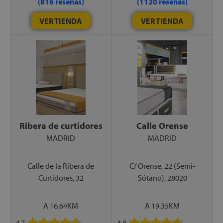
(816 reseñas)
(1120 reseñas)
VER TIENDA
VER TIENDA
Ribera de curtidores
Calle Orense
MADRID
MADRID
Calle de la Ribera de
C/ Orense, 22 (Semi-
Curtidores, 32
Sótano), 28020
A 16.64KM
A 19.35KM
4.7
4.8