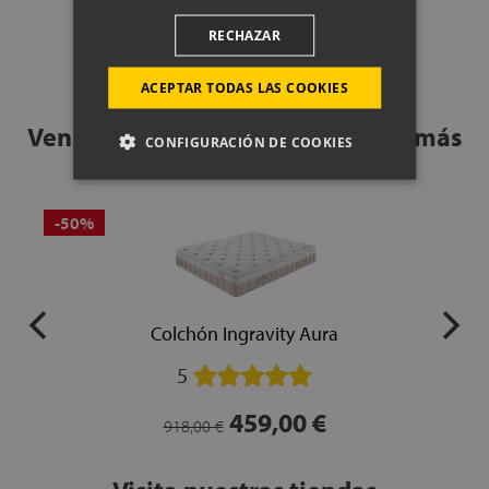
RECHAZAR
ACEPTAR TODAS LAS COOKIES
Ven a probar nuestros productos más
CONFIGURACIÓN DE COOKIES
vendidos
-50%
Colchón Ingravity Aura
5
459,00 €
918,00 €