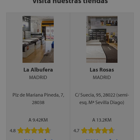
Visita nuestras tiendas
La Albufera
Las Rosas
MADRID
MADRID
Plz de Mariana Pineda, 7,
C/ Suecia, 95, 28022 (semi-
28038
esq. Mª Sevilla Diago)
A 9.42KM
A 13.2KM
4.8
4.7