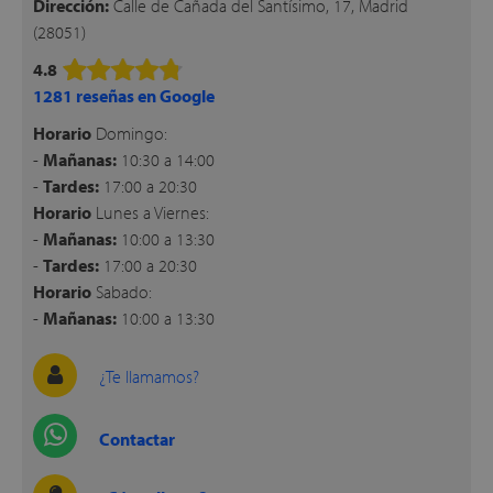
Dirección:
Calle de Cañada del Santísimo, 17, Madrid
apés
ibles
(28051)
4.8
1281 reseñas en Google
Horario
Domingo:
hadas
-
Mañanas:
10:30 a 14:00
-
Tardes:
17:00 a 20:30
Horario
Lunes a Viernes:
-
Mañanas:
10:00 a 13:30
ceros
-
Tardes:
17:00 a 20:30
Horario
Sabado:
-
Mañanas:
10:00 a 13:30
mentos
¿Te llamamos?
Contactar
ños