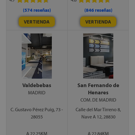
(574 reseñas)
(846 reseñas)
VER TIENDA
VER TIENDA
Valdebebas
San Fernando de
Henares
MADRID
COM. DE MADRID
C. Gustavo Pérez Puig, 73 -
Calle del Mar Tirreno 8,
28055
Nave A 12, 28830
A 22.25KM
A 22.84KM