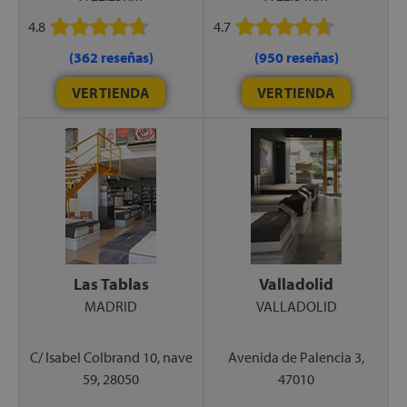
4.8
4.7
(362 reseñas)
(950 reseñas)
VER TIENDA
VER TIENDA
Las Tablas
Valladolid
MADRID
VALLADOLID
C/ Isabel Colbrand 10, nave
Avenida de Palencia 3,
59, 28050
47010