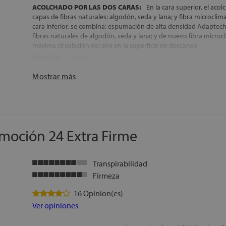
ACOLCHADO POR LAS DOS CARAS:
En la cara superior, el aco
capas de fibras naturales: algodón, seda y lana; y fibra microclim
cara inferior, se combina: espumación de alta densidad Adaptec
fibras naturales de algodón, seda y lana; y de nuevo fibra microc
máxima circulación del aire en la superficie de descanso
FIRMEZA:
Media
NÚCLEO 100% DE LÁTEX:
6 cm Látex Talalay Medium (3 cm por 
Mostrar más
considerado el mejor látex del mundo, y 12 cm de Látex Dunlop
DESENFUNDABLE:
La funda de este colchón, incorpora una cr
retirarla, para una limpieza más fácil de la superficie de descanso
microclima de descanso mucho más higiénico y saludable
COLCHÓN ARTICULABLE:
Gracias a su configuración interior y 
moción 24 Extra Firme
colchón es ideal para su colocación sobre camas articuladas
TRANSPORTE, MONTAJE Y RETIRADA DEL ANTIGUO COLCHÓN
FABRICACIÓN ESPAÑOLA
Transpirabilidad
ALTURA:
+/- 24 cm
Firmeza
16 Opinion(es)
Ver opiniones