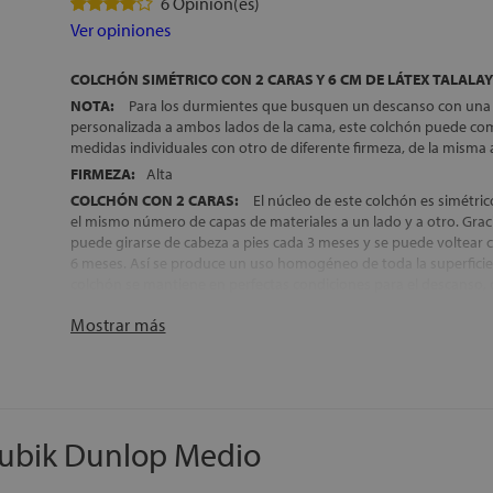
6 Opinion(es)
Ver opiniones
COLCHÓN SIMÉTRICO CON 2 CARAS Y 6 CM DE LÁTEX TALALAY
NOTA:
Para los durmientes que busquen un descanso con una
personalizada a ambos lados de la cama, este colchón puede co
medidas individuales con otro de diferente firmeza, de la misma 
FIRMEZA:
Alta
COLCHÓN CON 2 CARAS:
El núcleo de este colchón es simétric
el mismo número de capas de materiales a un lado y a otro. Graci
puede girarse de cabeza a pies cada 3 meses y se puede voltea
6 meses. Así se produce un uso homogéneo de toda la superficie
colchón se mantiene en perfectas condiciones para el descanso
tiempo
Mostrar más
DESENFUNDABLE:
Modelo desenfundable con cremallera, par
higienización de la superficie de descanso
2 COLCHONES EN 1:
El colchón cuenta con un acolchado difer
para un mejor aprovechamiento de sus propiedades en todas las
ACOLCHADO DE LA CARA DE VERANO:
Material ergonómico 
Rubik Dunlop Medio
capas de materiales naturales: algodón, lana y seda, que se com
firbra microclima de máxima transpiración