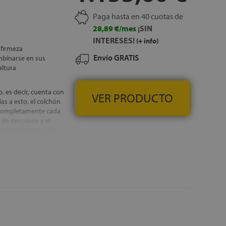
Paga hasta en 40 cuotas de
28,89 €/mes
¡SIN
INTERESES!
(+ info)
 firmeza
Envío GRATIS
mbinarse en sus
altura
o, es decir, cuenta con
VER PRODUCTO
as a esto, el colchón
r completamente cada
 de descanso y el
, durante mucho más
a una mejor
ente en ambas caras,
 épocas del año
Adaptech Foam y
binan con una capa de