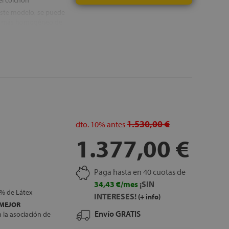
el colchón
 este modelo, se puede
uso más homogéneo de
nes óptimas para su
n perfilado
ral en la tapa, que
eza de la superficie
, GRATUITOS
1.530,00 €
dto.
10%
antes
1.377,00 €
Paga hasta en 40 cuotas de
34,43 €/mes
¡SIN
0% de Látex
INTERESES!
(+ info)
MEJOR
Envío GRATIS
la asociación de