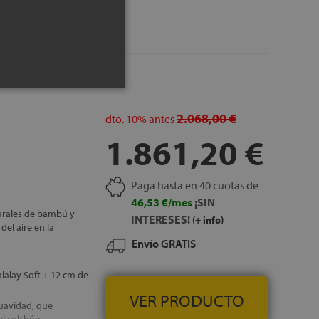
lidad: Adaptech
clima
IS
2.068,00 €
dto.
10%
antes
1.861,20 €
Paga hasta en 40 cuotas de
46,53 €/mes
¡SIN
urales de bambú y
INTERESES!
(+ info)
del aire en la
Envío GRATIS
alalay Soft + 12 cm de
VER PRODUCTO
suavidad, que