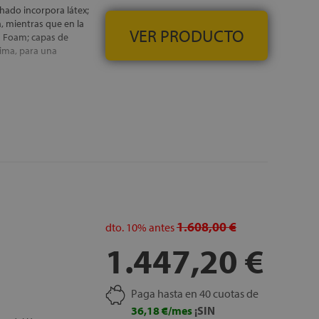
lchado incorpora látex;
a, mientras que en la
VER PRODUCTO
h Foam; capas de
lima, para una
cada cara) ,
emallera, que permite
. Así se consigue un
perfilado interno, este
, GRATUITOS
1.608,00 €
dto.
10%
antes
1.447,20 €
Paga hasta en 40 cuotas de
36,18 €/mes
¡SIN