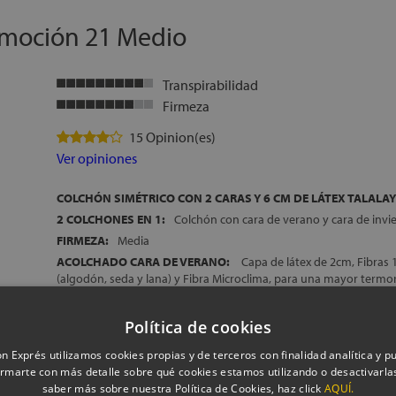
FABRICACIÓN ESPAÑOLA
Emoción 21 Medio
ALTURA:
+/- 22 cm
Transpirabilidad
Firmeza
15 Opinion(es)
Ver opiniones
COLCHÓN SIMÉTRICO CON 2 CARAS Y 6 CM DE LÁTEX TALALAY
2 COLCHONES EN 1:
Colchón con cara de verano y cara de invi
FIRMEZA:
Media
ACOLCHADO CARA DE VERANO:
Capa de látex de 2cm, Fibras
(algodón, seda y lana) y Fibra Microclima, para una mayor termor
superficie de descanso
ACOLCHADO CARA DE INVIERNO:
2 cm de Espumación de gran
Política de cookies
Adaptech Foam, Fibras 100% naturales (algodón,seda y lana) y F
NÚCLEO 100% DE LÁTEX:
Perfecta combinación de Látex Tala
n Exprés utilizamos cookies propias y de terceros con finalidad analítica y pub
considerado el mejor látex del mundo y de Látex Dunlop, látex 
rmarte con más detalle sobre qué cookies estamos utilizando o desactivarlas
especial, desarrollado por Dunlopillo
saber más sobre nuestra Política de Cookies, haz click
AQUÍ.
Mostrar más