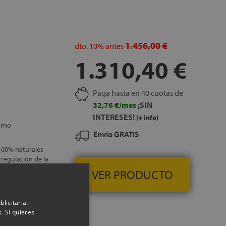
1.456,00 €
dto.
10%
antes
1.310,40 €
Paga hasta en 40 cuotas de
32,76 €/mes
¡SIN
INTERESES!
(+ info)
erno
Envío GRATIS
 100% naturales
regulación de la
VER PRODUCTO
 adaptabilidad:
ibra microclima
lay Medium,
licitaria.
de formulación
. Si quieres