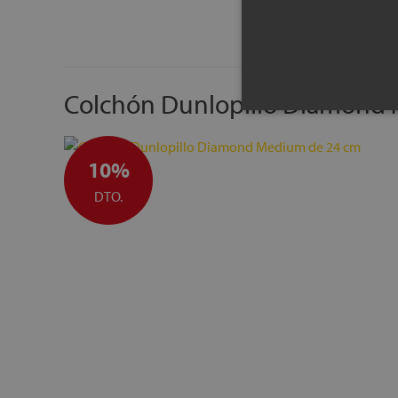
Colchón Dunlopillo Diamond
10%
DTO.