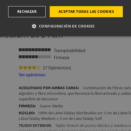
ACOLCHADO INFERIOR:
2 cm de Espumación de gran adaptabi
Foam, Fibras 100% naturales (algodón,seda y lana) y Fibra micro
RECHAZAR
ACEPTAR TODAS LAS COOKIES
DESENFUNDABLE:
Con cremallera
ENVÍO, MONTAJE Y RETIRADA DEL ANTIGUO COLCHÓN, GRAT
CONFIGURACIÓN DE COOKIES
FABRICACIÓN ESPAÑOLA
 Medium de 24 cm
ALTURA:
+/- 21 cm
Transpirabilidad
Firmeza
27 Opinion(es)
Ver opiniones
ACOLCHADO POR AMBAS CARAS:
Combinación de Fibras nat
algodón; y fibra microclima, que favorece la libre entrada y salida 
superficie de descanso
FIRMEZA:
Suave- Media
NÚCLEO:
100% de Látex Talalay distribuidos en: 3 cm de Látex T
Látex Talalay Medium + 3 cm de Láex Talalay Soft
TEJIDO EXTERIOR:
Tejido Stretch de punto elástico y máxima 