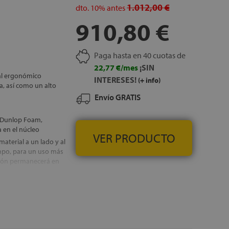
nado con algodón,
1.012,00 €
dto.
10%
antes
910,80 €
m + 3 cm de Látex
n 100% natural y está
undable de este
Paga hasta en 40 cuotas de
o
22,77 €/mes
¡SIN
al ergonómico
sobre camas
INTERESES!
(+ info)
, así como un alto
Envío GRATIS
e 150,160 y 180 cm de
nifica, que si el
nidos en la parte
e Dunlop Foam,
o de la ficha de
 en el núcleo
VER PRODUCTO
aterial a un lado y al
IS
empo, para un uso más
chón permanecerá en
 permite retirar la
 poder disfrutar de un
IS