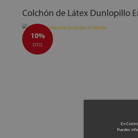
Colchón de Látex Dunlopillo 
10%
DTO.
En Colchó
Puedes info