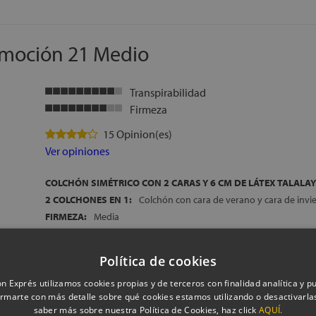
Ideal para colocar sobre camas articuladas
ENVÍO, MONTAJE Y RETIRADA DEL ANTIGUO COLCHÓN, GRAT
FABRICACIÓN ESPAÑOLA
Emoción 21 Medio
ALTURA:
+/- 22 cm
Transpirabilidad
Firmeza
15 Opinion(es)
Ver opiniones
COLCHÓN SIMÉTRICO CON 2 CARAS Y 6 CM DE LÁTEX TALALAY
2 COLCHONES EN 1:
Colchón con cara de verano y cara de invi
FIRMEZA:
Media
ACOLCHADO CARA DE VERANO:
Capa de látex de 2cm, Fibras
(algodón, seda y lana) y Fibra Microclima, para una mayor termor
Política de cookies
superficie de descanso
ACOLCHADO CARA DE INVIERNO:
2 cm de Espumación de gran
n Exprés utilizamos cookies propias y de terceros con finalidad analítica y pub
Adaptech Foam, Fibras 100% naturales (algodón,seda y lana) y F
rmarte con más detalle sobre qué cookies estamos utilizando o desactivarlas
NÚCLEO 100% DE LÁTEX:
Perfecta combinación de Látex Tala
saber más sobre nuestra Política de Cookies, haz click
AQUÍ.