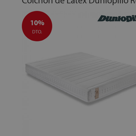
Colchón de Látex Dunlopillo 
10%
DTO.