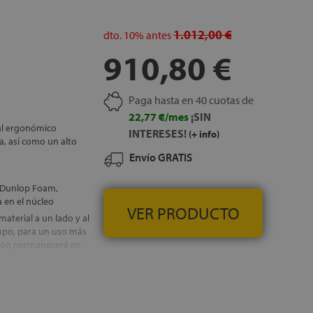
nado con algodón,
1.012,00 €
dto.
10%
antes
910,80 €
m + 3 cm de Látex
n 100% natural y está
undable de este
Paga hasta en 40 cuotas de
o
22,77 €/mes
¡SIN
al ergonómico
sobre camas
INTERESES!
(+ info)
, así como un alto
Envío GRATIS
e 150,160 y 180 cm de
nifica, que si el
nidos en la parte
e Dunlop Foam,
o de la ficha de
 en el núcleo
VER PRODUCTO
aterial a un lado y al
IS
empo, para un uso más
chón permanecerá en
 permite retirar la
 poder disfrutar de un