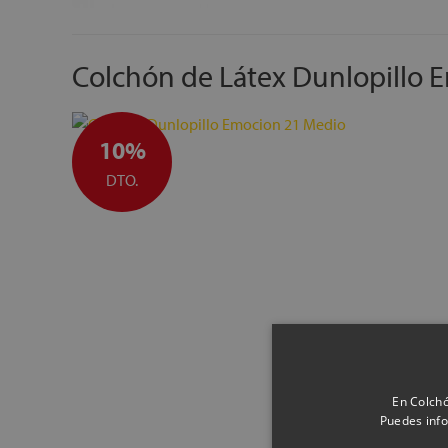
Colchón de Látex Dunlopillo 
10%
DTO.
En Colchó
Puedes info