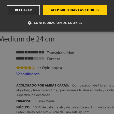
considerado el mejor látex del mundo y de Látex Dunlop, látex 
especial, desarrollado por Dunlopillo
Mostrar más
RECHAZAR
ACEPTAR TODAS LAS COOKIES
ACOLCHADO INFERIOR:
2 cm de Espumación de gran adaptabi
Foam, Fibras 100% naturales (algodón,seda y lana) y Fibra micro
CONFIGURACIÓN DE COOKIES
DESENFUNDABLE:
Con cremallera
ENVÍO, MONTAJE Y RETIRADA DEL ANTIGUO COLCHÓN, GRAT
FABRICACIÓN ESPAÑOLA
 Medium de 24 cm
ALTURA:
+/- 21 cm
Transpirabilidad
Firmeza
27 Opinion(es)
Ver opiniones
ACOLCHADO POR AMBAS CARAS:
Combinación de Fibras nat
algodón; y fibra microclima, que favorece la libre entrada y salida 
superficie de descanso
FIRMEZA:
Suave- Media
NÚCLEO:
100% de Látex Talalay distribuidos en: 3 cm de Látex T
Látex Talalay Medium + 3 cm de Láex Talalay Soft