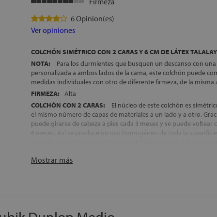
Firmeza
6 Opinion(es)
Ver opiniones
COLCHÓN SIMÉTRICO CON 2 CARAS Y 6 CM DE LÁTEX TALALAY
NOTA:
Para los durmientes que busquen un descanso con una
personalizada a ambos lados de la cama, este colchón puede co
medidas individuales con otro de diferente firmeza, de la misma 
FIRMEZA:
Alta
COLCHÓN CON 2 CARAS:
El núcleo de este colchón es simétric
el mismo número de capas de materiales a un lado y a otro. Graci
puede girarse de cabeza a pies cada 3 meses y se puede voltea
6 meses. Así se produce un uso homogéneo de toda la superficie
colchón se mantiene en perfectas condiciones para el descanso
tiempo
Mostrar más
DESENFUNDABLE:
Modelo desenfundable con cremallera, par
higienización de la superficie de descanso
2 COLCHONES EN 1:
El colchón cuenta con un acolchado difer
para un mejor aprovechamiento de sus propiedades en todas las
ACOLCHADO DE LA CARA DE VERANO:
Material ergonómico 
capas de materiales naturales: algodón, lana y seda, que se com