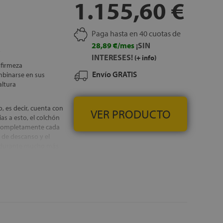
1.155,60 €
Paga hasta en 40 cuotas de
28,89 €/mes
¡SIN
INTERESES!
(+ info)
 firmeza
Envío GRATIS
mbinarse en sus
altura
o, es decir, cuenta con
VER PRODUCTO
as a esto, el colchón
r completamente cada
 de descanso y el
, durante mucho más
a una mejor
ente en ambas caras,
 épocas del año
Adaptech Foam y
binan con una capa de