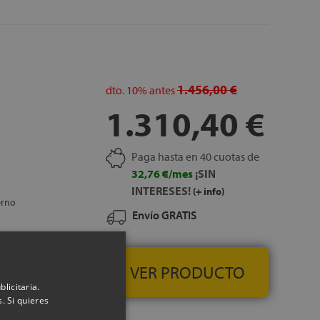
IS
1.456,00 €
dto.
10%
antes
1.310,40 €
Paga hasta en 40 cuotas de
32,76 €/mes
¡SIN
INTERESES!
(+ info)
erno
Envío GRATIS
 100% naturales
regulación de la
VER PRODUCTO
 adaptabilidad:
licitaria.
ibra microclima
. Si quieres
lay Medium,