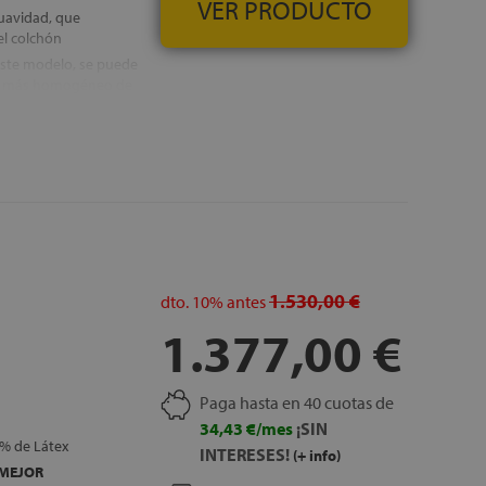
VER PRODUCTO
suavidad, que
el colchón
 este modelo, se puede
uso más homogéneo de
nes óptimas para su
n perfilado
ral en la tapa, que
eza de la superficie
, GRATUITOS
1.530,00 €
dto.
10%
antes
1.377,00 €
Paga hasta en 40 cuotas de
34,43 €/mes
¡SIN
0% de Látex
INTERESES!
(+ info)
MEJOR