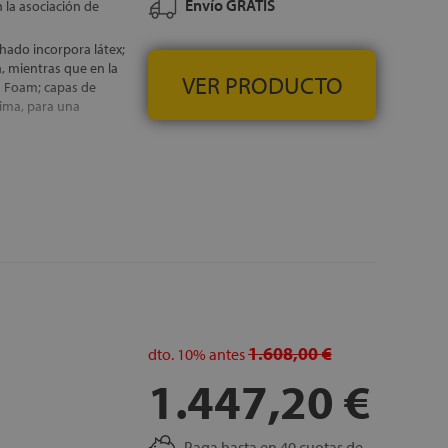
Envío GRATIS
la asociación de
lchado incorpora látex;
a, mientras que en la
VER PRODUCTO
h Foam; capas de
lima, para una
cada cara) ,
emallera, que permite
. Así se consigue un
perfilado interno, este
, GRATUITOS
1.608,00 €
dto.
10%
antes
1.447,20 €
Paga hasta en 40 cuotas de