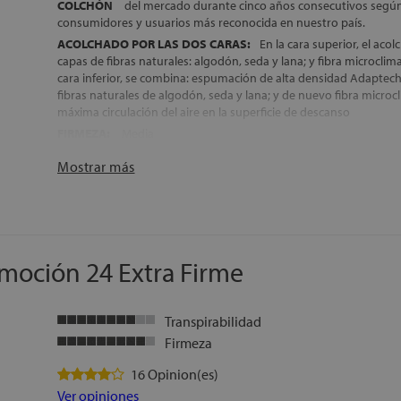
COLCHÓN
del mercado durante cinco años consecutivos según 
consumidores y usuarios más reconocida en nuestro país.
ACOLCHADO POR LAS DOS CARAS:
En la cara superior, el aco
capas de fibras naturales: algodón, seda y lana; y fibra microclim
cara inferior, se combina: espumación de alta densidad Adaptec
fibras naturales de algodón, seda y lana; y de nuevo fibra microc
máxima circulación del aire en la superficie de descanso
FIRMEZA:
Media
NÚCLEO 100% DE LÁTEX:
6 cm Látex Talalay Medium (3 cm por 
Mostrar más
considerado el mejor látex del mundo, y 12 cm de Látex Dunlop
DESENFUNDABLE:
La funda de este colchón, incorpora una cr
retirarla, para una limpieza más fácil de la superficie de descanso
microclima de descanso mucho más higiénico y saludable
COLCHÓN ARTICULABLE:
Gracias a su configuración interior y 
moción 24 Extra Firme
colchón es ideal para su colocación sobre camas articuladas
TRANSPORTE, MONTAJE Y RETIRADA DEL ANTIGUO COLCHÓN
FABRICACIÓN ESPAÑOLA
Transpirabilidad
ALTURA:
+/- 24 cm
Firmeza
16 Opinion(es)
Ver opiniones