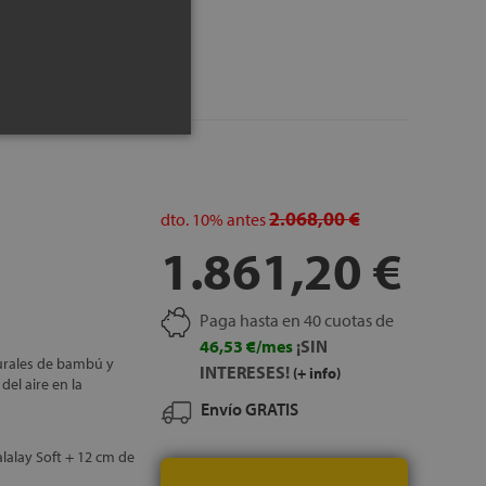
de formulación
lidad: Adaptech
clima
IS
2.068,00 €
dto.
10%
antes
1.861,20 €
Paga hasta en 40 cuotas de
46,53 €/mes
¡SIN
urales de bambú y
INTERESES!
(+ info)
del aire en la
Envío GRATIS
alalay Soft + 12 cm de