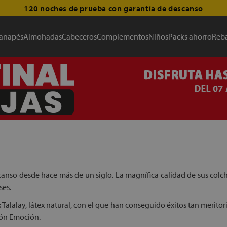
120 noches de prueba con garantía de descanso
anapés
Almohadas
Cabeceros
Complementos
Niños
Packs ahorro
Reba
canso desde hace más de un siglo. La magnífica calidad de sus colch
ses.
 Talalay, látex natural, con el que han conseguido éxitos tan meritori
hón Emoción.