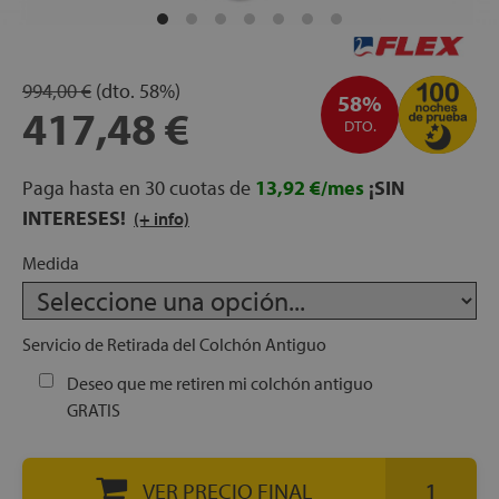
apés
ibles
994,00 €
(dto.
58%)
58%
417,48 €
DTO.
hadas
Paga hasta en 30 cuotas de
13,92 €/mes
¡SIN
INTERESES!
(+ info)
ceros
Medida
Servicio de Retirada del Colchón Antiguo
mentos
Deseo que me retiren mi colchón antiguo
GRATIS
ños
VER PRECIO FINAL