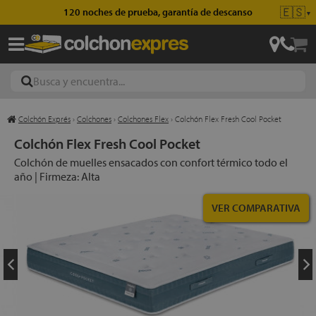
🇪🇸
120 noches de prueba, garantía de descanso
▼
Colchón Exprés
›
Colchones
›
Colchones Flex
›
Colchón Flex Fresh Cool Pocket
ajas
Colchón Flex Fresh Cool Pocket
Colchón de muelles ensacados con confort térmico todo el
año | Firmeza: Alta
hones
VER COMPARATIVA
eres
ases