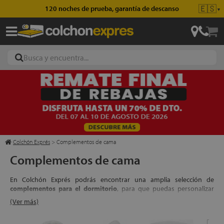
🇪🇸
Envío gratis en pedidos superiores a 49€
▼
ajas
hones
Colchón Exprés
>
Complementos de cama
Complementos de cama
eres
En Colchón Exprés podrás encontrar una amplia selección de
ases
complementos para el dormitorio
, para que puedas personalizar
todos los detalles de tu descanso.
(Ver más)
Tenemos desde
ropa de cama
de las mejores calidades, cálidas
fundas nórdicas, confortables cubrecolchones, hasta mesillas de