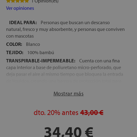
1 Opinion(es)
Ver opiniones
IDEAL PARA:
Personas que buscan un descanso
natural, fresco y muy absorbente, y personas que conviven
con mascotas
COLOR:
Blanco
TEJIDO:
100% bambú
TRANSPIRABLE-IMPERMEABLE:
Cuenta con una fina
capa interior a base de poliuretano micro-perforado, que
deja pasar el aire al mismo tiempo que bloquea la entrada
de líquidos, creando una barrera de protección total para
el colchón
Mostrar más
PARA COLCHONES:
de hasta 30 cm de altura y de hasta
200 cm de largo
dto.
20%
antes
43,00 €
34,40 €