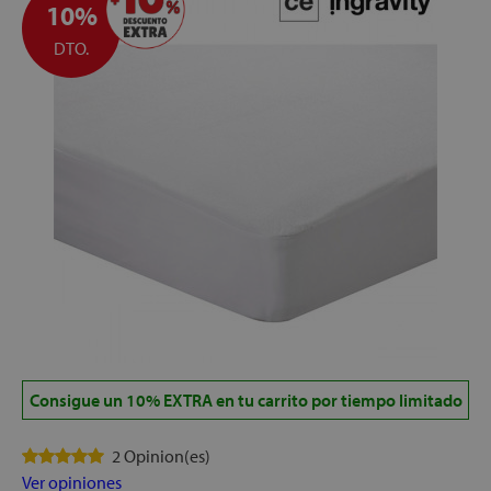
10%
DTO.
let
x1
cks
rro
Consigue un 10% EXTRA en tu carrito por tiempo limitado
2 Opinion(es)
Ver opiniones