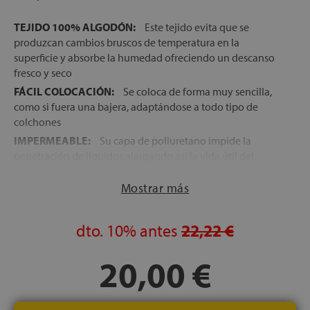
TEJIDO 100% ALGODÓN:
Este tejido evita que se
produzcan cambios bruscos de temperatura en la
superficie y absorbe la humedad ofreciendo un descanso
fresco y seco
FÁCIL COLOCACIÓN:
Se coloca de forma muy sencilla,
como si fuera una bajera, adaptándose
a todo tipo de
colchones
IMPERMEABLE:
Su capa de poliuretano impide la
penetración de líquidos alargando así la vida útil del
colchón
Mostrar más
TRATAMIENTO ANTIÁCAROS:
Este cubre colchón
incorpora un tratamiento que contribuye a mantener los
ácaros lejos de la superficie del colchón, para una mayor
dto.
10%
antes
22,22 €
higiene
LAVABLE EN LAVADORA:
Este cubre colchón se puede
20,00 €
lavar a máquina siguiendo siempre las instrucciones del
fabricante
FABRICACIÓN ESPAÑOLA