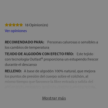
18 Opinion(es)
Ver opiniones
RECOMENDADO PARA:
Personas calurosas o sensibles a
los cambios de temperatura
TEJIDO DE ALGODÓN CON EFECTO FRÍO:
Este tejido
con tecnología Outlast® proporciona un estupendo frescor
durante el descanso
RELLENO:
A base de algodón 100% natural, que mejora
los puntos de presión del cuerpo sobre el colchón, al
mismo tiempo que favorece la libre entrada y salida del
aire en todo momento, para una continua ventilación de
la superficie de descanso
Mostrar más
TECNOLOGÍA OUTLAST®:
Sistema termoregulador
desarrollado por la NASA que consigue una temperatura