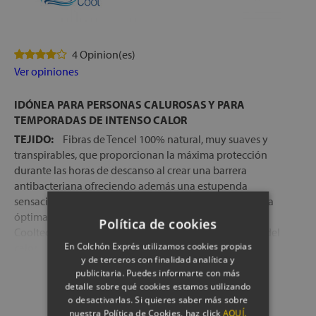
4 Opinion(es)
Ver opiniones
IDÓNEA PARA PERSONAS CALUROSAS Y PARA
TEMPORADAS DE INTENSO CALOR
TEJIDO:
Fibras de Tencel 100% natural, muy suaves y
transpirables, que proporcionan la máxima protección
durante las horas de descanso al crear una barrera
antibacteriana ofreciendo además una estupenda
sensación de frescor al absorber la humedad de manera
óptima. Asimimo se han combinado con fibras de
Política de cookies
Cooltech
® que contribuye a una magnífica disipación del
En Colchón Exprés utilizamos cookies propias
calor
y de terceros con finalidad analítica y
IMPERMEABLE:
Dispone de una membrana micro-
Mostrar más
publicitaria. Puedes informarte con más
perforada en la cara interior, que deja pasar el aire pero no
detalle sobre qué cookies estamos utilizando
la humedad. De esta manera, se protege el núcleo de la
o desactivarlas. Si quieres saber más sobre
dto.
10%
antes
30,00 €
almohada frente a posibles derrames de líquidos que
nuestra Política de Cookies, haz click
AQUÍ.