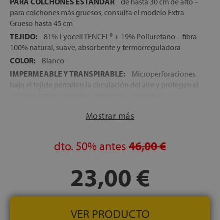
PARA COLCHONES ESTÁNDAR
de hasta 30 cm de alto –
para colchones más gruesos, consulta el modelo Extra
Grueso hasta 45 cm
TEJIDO:
81% Lyocell TENCEL® + 19% Poliuretano – fibra
100% natural, suave, absorbente y termorreguladora
COLOR:
Blanco
IMPERMEABLE Y TRANSPIRABLE:
Microperforaciones
bajo el tejido permiten la circulación del aire y protegen el
colchón frente a líquidos, derrames y humedad
REDUCE BACTERIAS Y MOHO:
Composición libre de
Mostrar más
sustancias químicas, recomendado para pieles sensibles y
alérgicas
BANDA ELÁSTICA PERIMETRAL:
dto.
50%
antes
Ajuste seguro y sin
46,00 €
arrugas
23,00 €
LAVABLE A 40 °C
sin perder sus propiedades
FABRICACIÓN ESPAÑOLA
VER PRODUCTO