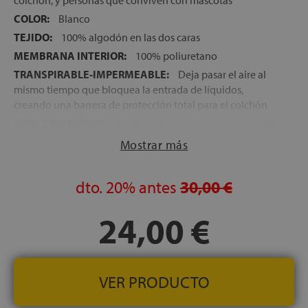
colchón, y personas que conviven con mascotas
COLOR:
Blanco
TEJIDO:
100% algodón en las dos caras
MEMBRANA INTERIOR:
100% poliuretano
TRANSPIRABLE-IMPERMEABLE:
Deja pasar el aire al
mismo tiempo que bloquea la entrada de líquidos,
creando una barrera de protección total para el colchón
PARA COLCHONES:
de diferentes alturas y de hasta 200
cm de largo
Mostrar más
dto.
20%
antes
30,00 €
24,00 €
VER PRODUCTO