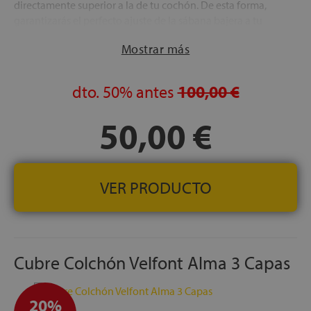
directamente superior a la de tu cochón. De esta forma,
garantizarás el perfecto ajuste de la sábana bajera a tu
colchón.
Mostrar más
FABRICACIÓN ESPAÑOLA
dto.
50%
antes
100,00 €
50,00 €
VER PRODUCTO
Cubre Colchón Velfont Alma 3 Capas
20%