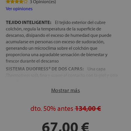
3 Opinion(es)
Ver opiniones
TEJIDO INTELIGENTE:
El tejido exterior del cubre
colchón, regula la temperatura de la superficie de
descanso, disipando el exceso de humedad que puede
acumularse en personas con exceso de sudoración,
generando un microclima sobre el colchón que
proporciona una agradable sensación de bienestar y
frescor durante el descanso
SISTEMA DUOFRESS® DE DOS CAPAS:
Una capa
Thermofress soft, fina y suave al contacto con la piel y otra
capa Thermofress extra air, que refuerza la libre circulación
del aire entre el cubre colchón y el colchón
Mostrar más
FÁCIL COLOCACIÓN:
Incorpora unas bandas laterales
elásticas que permiten el perfecto ajuste del cubre al
dto.
50%
antes
134,00 €
colchón, como si se tratase de una bajera
IDEAL PARA:
Personas muy calurosas o que sudan
67,00 €
bastante al dormir