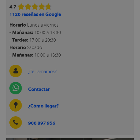
apés
4.7
ibles
1120 reseñas en Google
Horario
Lunes a Viernes:
-
Mañanas:
10:00 a 13:30
hadas
-
Tardes:
17:00 a 20:30
Horario
Sabado:
-
Mañanas:
10:00 a 13:30
ceros
¿Te llamamos?
Contactar
mentos
¿Cómo llegar?
900 897 956
ños