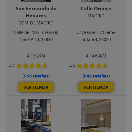
San Fernando de
Calle Orense
Henares
MADRID
COM. DE MADRID
Calle del Mar Tirreno 8,
C/ Orense, 22 (Semi-
Nave A 12, 28830
Sótano), 28020
A 13.2KM
A 14.63KM
4.7
4.8
(950 reseñas)
(846 reseñas)
VER TIENDA
VER TIENDA