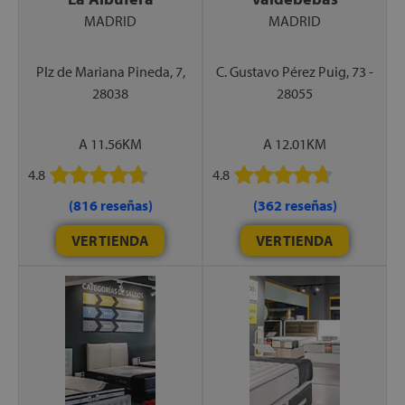
MADRID
MADRID
Plz de Mariana Pineda, 7,
C. Gustavo Pérez Puig, 73 -
28038
28055
A 11.56KM
A 12.01KM
4.8
4.8
(816 reseñas)
(362 reseñas)
VER TIENDA
VER TIENDA