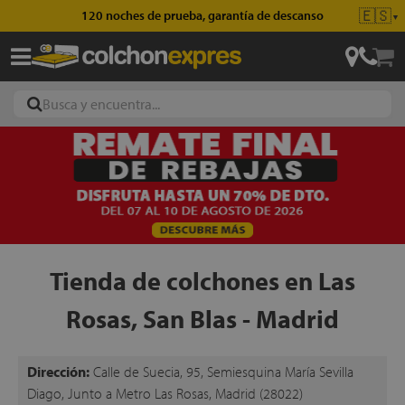
🇪🇸
120 noches de prueba, garantía de descanso
▼
ajas
hones
Tienda de colchones en Las
Rosas, San Blas - Madrid
eres
ases
Dirección:
Calle de Suecia, 95, Semiesquina María Sevilla
Diago, Junto a Metro Las Rosas, Madrid (28022)