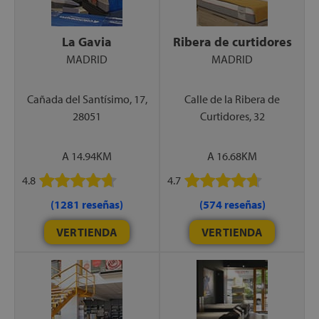
La Gavia
Ribera de curtidores
MADRID
MADRID
Cañada del Santísimo, 17,
Calle de la Ribera de
28051
Curtidores, 32
A 14.94KM
A 16.68KM
4.8
4.7
(1281 reseñas)
(574 reseñas)
VER TIENDA
VER TIENDA