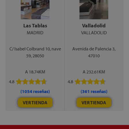
Las Tablas
Valladolid
MADRID
VALLADOLID
C/ Isabel Colbrand 10, nave
Avenida de Palencia 3,
59, 28050
47010
A 18.74KM
A 232.61KM
4.8
4.8
(1054 reseñas)
(361 reseñas)
VER TIENDA
VER TIENDA