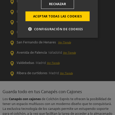
La Albufera
Madrid
Ver Tienda
RECHAZAR
Las Tablas
Madrid
Ver Tienda
ACEPTAR TODAS LAS COOKIES
Calle Orense
Madrid
Ver Tienda
CONFIGURACIÓN DE COOKIES
La Gavia
Madrid
Ver Tienda
San Fernando de Henares
Ver Tienda
Avenida de Palencia
Valladolid
Ver Tienda
Valdebebas
Madrid
Ver Tienda
Ribera de curtidores
Madrid
Ver Tienda
Guarda todo en tus Canapés con Cajones
Los
Canapés con cajones
de Colchón Exprés te ofrecen la posibilidad de
tener un espacio multiusos con un moderno diseño que te conquistará.
La exclusiva tecnología de los canapés permite un estupendo soporte
para el colchón, a la vez que facilitan la tarea de acceder a lo almacenado