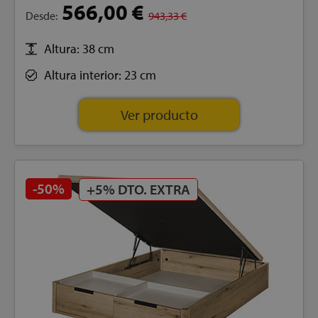
566,00 €
Desde:
943,33 €
Altura: 38 cm
let
Altura interior: 23 cm
Ver producto
x1
-50%
cks
+5% DTO. EXTRA
rro