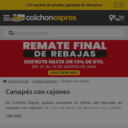
🇪🇸
120 noches de prueba, garantía de descanso
▼
ajas
hones
Colchón Exprés
>
Canapés abatibles
>
Canapés con cajones
Canapés con cajones
eres
En Colchón Exprés podrás encontrar lo último del mercado en
ases
canapés con cajones
. Se trata de bases de descanso muy sólidas,
estables y decorativas, que permiten un nivel de organización mayor
(Ver más)
que los canapés abatibles convencionales.
Normalmente, los
canapés que incorporan cajones
, llevan 2 en sus