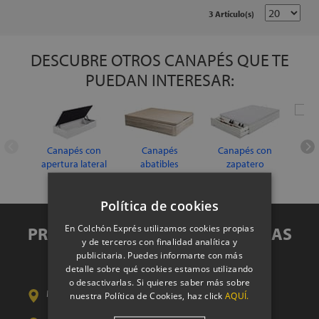
3 Artículo(s)
DESCUBRE OTROS CANAPÉS QUE TE
PUEDAN INTERESAR:
Canapés con
Canapés
Canapés con
Ca
apertura lateral
abatibles
zapatero
baratos
Política de cookies
En Colchón Exprés utilizamos cookies propias
PRUEBA TU CANAPÉ EN NUESTRAS
y de terceros con finalidad analítica y
TIENDAS
publicitaria. Puedes informarte con más
detalle sobre qué cookies estamos utilizando
o desactivarlas. Si quieres saber más sobre
Metropolitano
Madrid
nuestra Política de Cookies, haz click
Ver Tienda
AQUÍ.