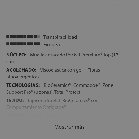
Transpirabilidad
Firmeza
NÚCLEO:
Muelle ensacado Pocket Premium® Top (17
cm)
ACOLCHADO:
Viscoelástica con gel + Fibras
hipoalergénicas
TECNOLOGÍAS:
BioCeramics®, Commodo+®, Zone
Support Pro® (3 zonas), Total Protect
TEJIDO:
Tapicería Stretch BioCeramics® con
Comportamiento Optigrade®
FIRMEZA:
Media-Alta
ALTURA:
32 cm
Mostrar más
CARAS:
Mismas capas a ambos lados del colchón