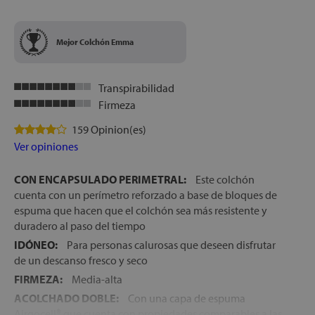
Mejor Colchón Emma
let
Transpirabilidad
Firmeza
x1
159 Opinion(es)
Ver opiniones
CON ENCAPSULADO PERIMETRAL:
Este colchón
cks
cuenta con un perímetro reforzado a base de bloques de
rro
espuma que hacen que el colchón sea más resistente y
duradero al paso del tiempo
IDÓNEO:
Para personas calurosas que deseen disfrutar
de un descanso fresco y seco
FIRMEZA:
Media-alta
ACOLCHADO DOBLE:
Con una capa de espuma
Airgocell® que cuenta con propiedades comparables a las