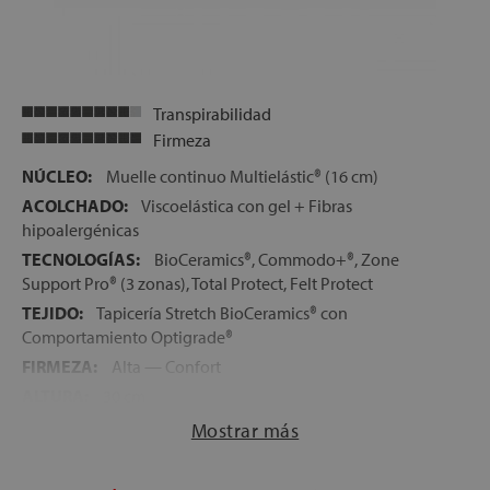
Transpirabilidad
Firmeza
NÚCLEO:
Muelle continuo Multielástic® (16 cm)
ACOLCHADO:
Viscoelástica con gel + Fibras
hipoalergénicas
TECNOLOGÍAS:
BioCeramics®, Commodo+®, Zone
Support Pro® (3 zonas), Total Protect, Felt Protect
TEJIDO:
Tapicería Stretch BioCeramics® con
Comportamiento Optigrade®
FIRMEZA:
Alta — Confort
ALTURA:
30 cm
CARAS:
Mismas capas a ambos lados del colchón
Mostrar más
LECHOS INDEPENDIENTES:
No (muelle continuo)
VERSIÓN GEMELO:
Disponible (dos unidades unidas