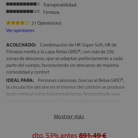
Transpirabilidad
Firmeza
21 Opinion(es)
Ver opiniones
ACOLCHADO:
Combinación de HR Súper Soft, HR de
Firmeza media y la capa Relax GRID®, con más de 250
zonas de descanso, que se adaptan perfectamente a cada
parte del cuerpo, favoreciendo un descanso de máxima
comodidad y confort
IDEAL PARA:
Personas calurosas. Gracias al Relax GRID®,
la circulación del aire en el interior del colchón se produce
tanto vertical como horizontalmente, favoreciendo una
rápida evacuación tanto de la humedad como del calor
que desprende el cuerpo al dormir
TECNOLOGÍA RELAX GRID®:
Tecnología patentada por
Mostrar más
Relax, formada por una cuadrícula de espumación de alta
densidad y máxima flexibilidad, que actúan como micro-
dto.
53%
antes
891,49 €
muelles que se adaptan perfectamente a cada zona del