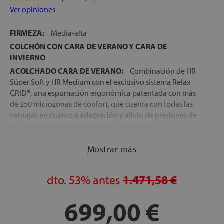
Ver opiniones
FIRMEZA:
Media-alta
COLCHÓN CON CARA DE VERANO Y CARA DE
INVIERNO
ACOLCHADO CARA DE VERANO:
Combinación de HR
Súper Soft y HR Medium con el exclusivo sistema Relax
GRID®, una espumación ergonómica patentada con más
de 250 microzonas de confort, que cuenta con todas las
ventajas en cuanto a adaptación y alivio de presiones de
la viscoelástica y con las ventajas en cuanto a
transpiración e independencia de lechos de los muelles
ensacados
Mostrar más
ACOLCHADO CARA DE INVIERNO:
Bloque de HR Súper
Soft, combinado con Viscoelástica con gel y HR Firm, para
dto.
53%
antes
1.471,58 €
una tumbada muy acogedora, con un plus de adaptación
en los meses más fríos del año
699,00 €
NÚCLEO:
Bloque de Muelles ensacados con 5 zonas de
firmeza diferenciadas, que aportan la firmeza idónea a