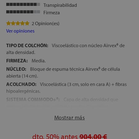
Transpirabilidad
Firmeza
2 Opinion(es)
Ver opiniones
TIPO DE COLCHÓN:
Viscoelástico con núcleo Airvex® de
alta densidad.
FIRMEZA:
Media.
NÚCLEO:
Bloque de espuma técnica Airvex® de célula
abierta (14 cm).
ACOLCHADO:
Viscoelástica (3 cm, solo en cara A) + fibras
hipoalergénicas.
SISTEMA COMMODO+®:
Capa de alta densidad que
mejora la adaptación y elimina puntos de presión.
SISTEMA OPTIGRADE®:
Termorregulación activa para
Mostrar más
controlar temperatura y humedad.
SISTEMA TOTAL PROTECT:
Protección antibacteriana y
dto.
50%
antes
904,00 €
antiácaros para un descanso más saludable.