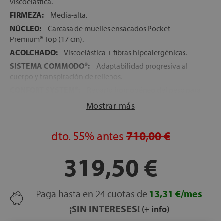
viscoelástica.
FIRMEZA:
Media-alta.
NÚCLEO:
Carcasa de muelles ensacados Pocket
Premium® Top (17 cm).
ACOLCHADO:
Viscoelástica + fibras hipoalergénicas.
SISTEMA COMMODO®:
Adaptabilidad progresiva al
cuerpo y transpiración de rellenos.
CONFORT SYSTEM®:
Reparto homogéneo del peso para
una mejor ergonomía.
Mostrar más
POLY SYSTEM:
Soporte firme con buena ventilación
interna.
dto.
55%
antes
710,00 €
SISTEMA OPTIGRADE®:
Regulación de temperatura y
humedad.
319,50 €
SISTEMA TOTAL PROTECT:
Protección antibacteriana y
antiácaros.
ENCAPSULADO PERIMETRAL:
HR de alta densidad que
Paga hasta en 24 cuotas de
13,31 €/mes
mejora la resistencia y estabilidad.
¡SIN INTERESES!
(+ info)
ASAS LATERALES:
4 asas verticales para facilitar el