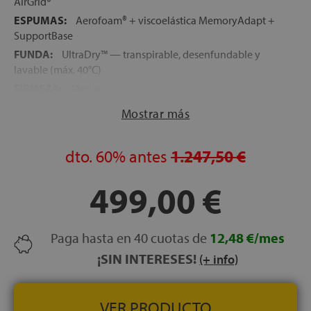
AirGrid®
ESPUMAS:
Aerofoam® + viscoelástica MemoryAdapt +
SupportBase
FUNDA:
UltraDry™ — transpirable, desenfundable y
lavable (máx. 40°C)
FIRMEZA:
Media
ALTURA:
27 cm
Mostrar más
CARAS:
No reversible — una sola cara de uso
PESO RECOMENDADO:
Óptimo entre 60 y 100 kg por
dto.
60%
antes
1.247,50 €
durmiente
LOGÍSTICA:
Colchón comprimido en caja — expansión
499,00 €
en 5 horas, recuperación completa en 24 horas
RECONOCIMIENTO:
Producto del Año 2026 (categoría
innovación)
Paga hasta en 40 cuotas de
12,48 €/mes
NOCHES DE PRUEBA:
100 noches
¡SIN INTERESES!
(+ info)
GARANTÍA:
10 años
VER PRODUCTO