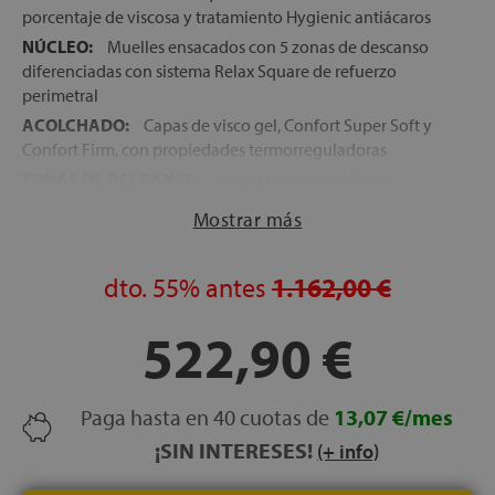
porcentaje de viscosa y tratamiento Hygienic antiácaros
NÚCLEO:
Muelles ensacados con 5 zonas de descanso
diferenciadas con sistema Relax Square de refuerzo
perimetral
ACOLCHADO:
Capas de visco gel, Confort Super Soft y
Confort Firm, con propiedades termorreguladoras
ZONAS DE DESCANSO:
5 zonas con densidades
diferentes adaptadas a cada parte del cuerpo
Mostrar más
ENCAPSULADO PERIMETRAL:
Espumación Tecnocel
HD para mayor estabilidad y resistencia
dto.
55%
antes
1.162,00 €
FIRMEZA:
Media-alta
ALTURA:
+/- 31 cm
522,90 €
TRANSPORTE, MONTAJE Y RETIRADA:
Gratuitos
FABRICACIÓN:
Española
Paga hasta en 40 cuotas de
13,07 €/mes
¡SIN INTERESES!
(+ info)