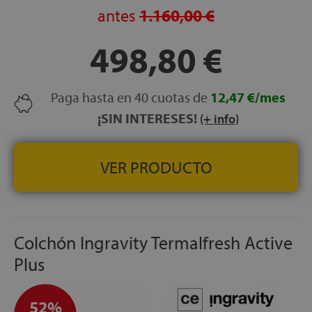
LECHOS INDEPENDIENTES:
Sí — Muelles ensacados
antes
1.160,00 €
Pocket Premium® Top
VERSIÓN GEMELO:
No disponible
498,80 €
HIPOALERGÉNICO:
Sí
TRANSPIRABILIDAD:
Alta
CERTIFICADOS:
OEKO-TEX® Standard 100
Paga hasta en 40 cuotas de
12,47 €/mes
GARANTÍA:
3 años
¡SIN INTERESES!
(+ info)
VER PRODUCTO
Colchón Ingravity Termalfresh Active
Plus
52%