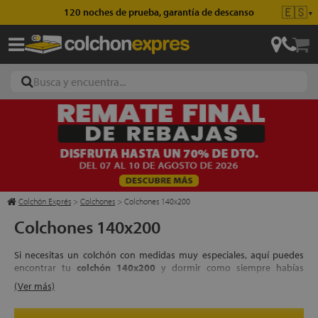
🇪🇸
Envío gratis en pedidos superiores a 49€
▼
ajas
hones
Colchón Exprés
>
Colchones
>
Colchones 140x200
Colchones 140x200
eres
Si necesitas un colchón con medidas muy especiales, aquí puedes
ases
encontrar tu
colchón 140x200
y dormir como siempre habías
imaginado.
(Ver más)
Nuestro afán por traer lo mejor a todos nuestros clientes ha hecho
que tengamos en la actualidad, tanto en nuestra tienda online como