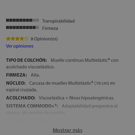
Transpirabilidad
Firmeza
8 Opinion(es)
Ver opiniones
TIPO DE COLCHÓN:
Muelle continuo Multielástic® con
acolchado viscoelástico.
FIRMEZA:
Alta.
NÚCLEO:
Carcasa de muelles Multielástic® (16 cm) en
espiral cruzada.
ACOLCHADO:
Viscoelástica + fibras hipoalergénicas.
SISTEMA COMMODO+®:
Adaptabilidad progresiva al
cuerpo, sin puntos de presión.
CONFORT SYSTEM+®:
Distribución homogénea del
peso y mayor adaptabilidad.
Mostrar más