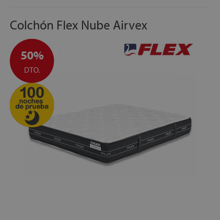
FABRICACIÓN ESPAÑOLA
ALTURA:
+/- 30 cm
Colchón Flex Nube Airvex
50%
DTO.