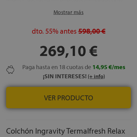
de un gel y espuma viscoelástica Memory Foam que
Mostrar más
distribuye la presión de manera homogénea
NÚCLEO:
Carcasa con 522 Muelles ensacados con altura
de 12,5 cm que dotan al colchón de una fantástica
dto.
55%
antes
598,00 €
capacidad de transpiración
DESENFUNDABLE:
El colchón cuenta con una
269,10 €
cremallera que posibilita su lavado siguiendo las
indicaciones del fabricante
ENROLLADO:
Para una mayor agilidad en la entrega, se
Paga hasta en 18 cuotas de
14,95 €/mes
envía envasado al vacío
¡SIN INTERESES!
(+ info)
APTO PARA CAMAS ARTICULADAS:
Con una
inclinación de hasta 45º
INDEPENDENCIA DE LECHOS:
Las capas de espuma
VER PRODUCTO
innovadoras aíslan el movimiento y ayudan a mantener la
columna en una posición adecuada
ENVÍO GRATIS
ALTURA:
+/- 25 cm
Colchón Ingravity Termalfresh Relax