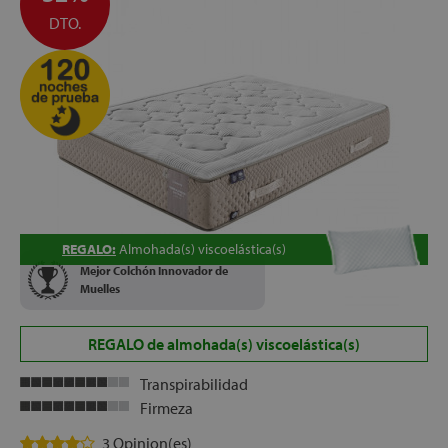
DTO.
REGALO:
Almohada(s) viscoelástica(s)
Mejor Colchón Innovador de
Muelles
REGALO de almohada(s) viscoelástica(s)
Transpirabilidad
Firmeza
3 Opinion(es)