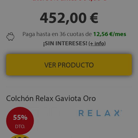
ASAS LATERALES:
4 asas verticales que facilitan su
452,00 €
manejo.
CARAS DEL COLCHÓN:
Mismo tejido en ambas caras;
viscoelástica solo en la cara A.
Paga hasta en 36 cuotas de
12,56 €/mes
TAPICERÍA EXTERIOR:
Tejido Stretch Premium de alto
¡SIN INTERESES!
gramaje.
(+ info)
ACABADOS:
Tack&Jump, doble burlete cosido,
platabanda en Stretch.
VER PRODUCTO
ALTURA:
+/- 26,5 cm.
ENVÍO Y MONTAJE:
Incluye envío, montaje y retirada
del colchón antiguo gratis.
Colchón Relax Gaviota Oro
55%
DTO.