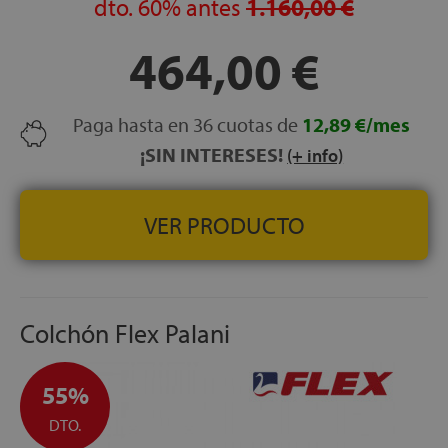
dto.
60%
antes
1.160,00 €
por cremallera)
HIPOALERGÉNICO:
Sí
464,00 €
TRANSPIRABILIDAD:
Muy alta
CERTIFICADOS:
OEKO-TEX® Standard 100
Paga hasta en 36 cuotas de
12,89 €/mes
GARANTÍA:
3 años
¡SIN INTERESES!
(+ info)
VER PRODUCTO
Colchón Flex Palani
55%
DTO.