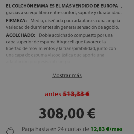
EL COLCHÓN EMMA ES EL MÁS VENDIDO DE EUROPA
,
gracias a su equilibrio entre confort, soporte y durabilidad.
FIRMEZA:
Media, diseñada para adaptarse a una amplia
variedad de durmientes sin generar sensación de agobio.
ACOLCHADO:
Doble acolchado compuesto por una
capa superior de espuma Airgocell que favorece la
libertad de movimientos y la transpirabilidad, junto con
una capa de espuma viscoelástica que aporta una
adaptación progresiva al cuerpo.
NÚCLEO:
Bloque de espuma fría HRX de alta densidad,
Mostrar más
que proporciona estabilidad, soporte duradero y favorece
una correcta alineación de la columna vertebral.
TRANSPIRABILIDAD:
La estructura de poro abierto de
antes
513,33 €
sus espumas favorece la circulación del aire y ayuda a
regular la temperatura durante el descanso.
308,00 €
DESENFUNDABLE:
Funda con cremallera perimetral
completamente desenfundable y lavable, que facilita el
mantenimiento y la higiene del colchón.
Paga hasta en 24 cuotas de
12,83 €/mes
COLCHÓN ENROLLADO:
Se entrega enrollado para