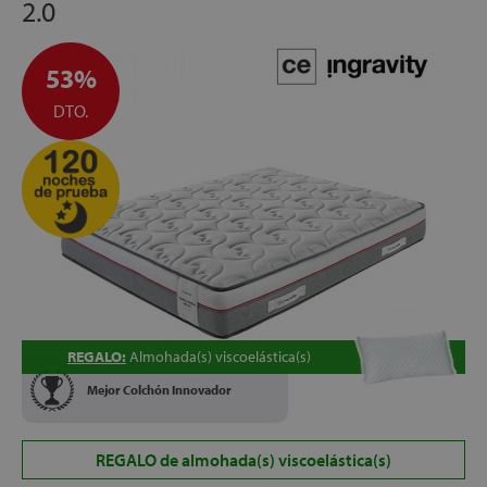
2.0
53%
DTO.
REGALO:
Almohada(s) viscoelástica(s)
Mejor Colchón Innovador
REGALO de almohada(s) viscoelástica(s)