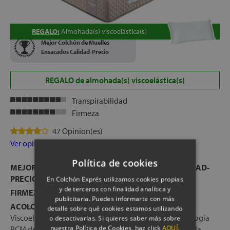
REGALO:
Almohada(s) viscoelástica(s)
Mejor Colchón de Muelles
Ensacados Calidad-Precio
REGALO de almohada(s) viscoelástica(s)
Transpirabilidad
Firmeza
47 Opinion(es)
Ver opiniones
Política de cookies
MEJOR COLCHÓN DE MUELLES ENSACADOS CALIDAD-
PRECIO
En Colchón Exprés utilizamos cookies propias
y de terceros con finalidad analítica y
FIRMEZA:
Alta
publicitaria. Puedes informarte con más
ACOLCHADO:
Combinación de HR Súper Soft,
detalle sobre qué cookies estamos utilizando
Viscoelástica con partículas de gel y HR Firm. La tecnologia
o desactivarlas. Si quieres saber más sobre
nuestra Política de Cookies, haz click
AQUÍ.
PCM de las partículas de gel de la viscoelástica, retrasa la