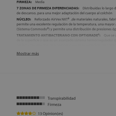
FIRMEZA:
Media
7 ZONAS DE FIRMEZA DIFERENCIADAS:
Distribuidas lo largo d
de descanso, para una mejor adaptación del cuerpo al colchón
NÚCLEO:
Reforzado AirVex NXT® ,de materiales naturales, fab
permite una excelente regulación de la temperatura, una mayor 
(Sistema Commodo®) y permite una distribución de presiones ó
TRATAMIENTO ANTIBACTERIANO CON OPTIGRADE®:
Que se a
de la superficie y que es un avanzado sistema termorregulador
perfecta distribución de la temperatura en la superficie del colch
Canales de aireación horizontales y verticales, para una mejor tr
Mostrar más
4 ASAS
para una manipulación más fácil
CATEGORÍA:
Colchones Flex Ultimate
TRANSPORTE, MONTAJE Y RETIRADA DEL ANTIGUO COLCHÓN
ALTURA:
+/-
30 cm
Transpirabilidad
Firmeza
13 Opinion(es)