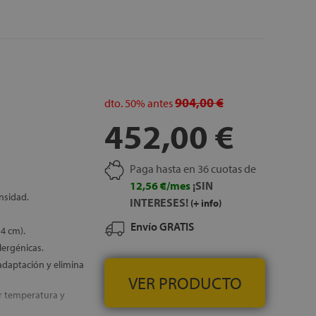
904,00 €
dto.
50%
antes
452,00 €
Paga hasta en 36 cuotas de
12,56 €/mes
¡SIN
nsidad.
INTERESES!
(+ info)
Envío GRATIS
4 cm).
lergénicas.
adaptación y elimina
VER PRODUCTO
r temperatura y