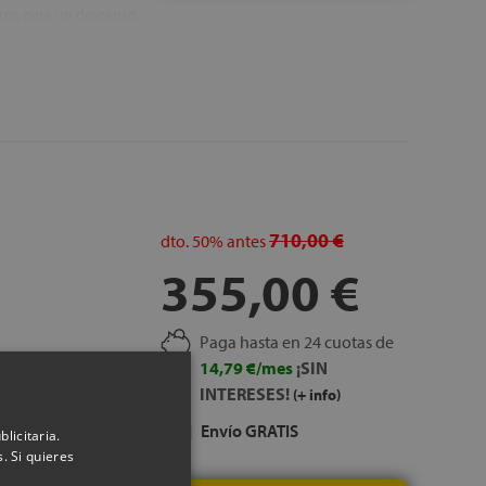
aros para un descanso
ca solo en la cara A.
tretch.
ón antiguo gratis.
710,00 €
dto.
50%
antes
355,00 €
Paga hasta en 24 cuotas de
14,79 €/mes
¡SIN
ma HR de alta
INTERESES!
(+ info)
Envío GRATIS
licitaria.
. Si quieres
daptabilidad y