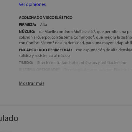
Ver opiniones
ACOLCHADO VISCOELÁSTICO
FIRMEZA:
Alta
NÚCLEO:
de Muelle continuo Multielastic®, que permite una pe
colchón al cuerpo, con Sistema Commodo®, que mejora la distrib
con Confort Sistem® de alta densidad, para una mayor adaptabil
ENCAPSULADO PERIMETRAL:
con espumación de alta densida
solidez y resistencia al núcleo
TEJIDO:
Strech con tratamiento antiácaros y antibacteriano
SISTEMA OPTIGRADE®
: Tecnología desarrollada por Flex e inco
que regula el nivel de humedad y temperatura en la superficie de
favorecer un descanso fresco y saludable durante todas las hor
Mostrar más
DISPONE DE
4 VÁLVULAS DE AIREACIÓN LATERALES,
con ac
permiten una mejor circulación del aire en el interior del colchón
4 asas para una manipulación más fácil
CATEGORÍA:
Colchones Flex Selection
TRANSPORTE, MONTAJE Y RETIRADA DEL ANTIGUO COLCHÓN
ulado
ALTURA:
+/- 26,5 cm