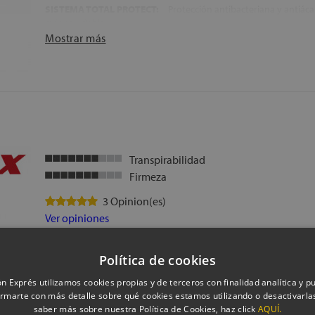
SISTEMA TOTAL PROTECT:
Protección antibacteriana y antiác
más saludable.
Mostrar más
ASAS LATERALES:
4 asas verticales que facilitan su manejo.
CARAS DEL COLCHÓN:
Mismo tejido en ambas caras; viscoelásti
TAPICERÍA EXTERIOR:
Tejido Stretch Premium de alto gramaje.
ACABADOS:
Tack&Jump, doble burlete cosido, platabanda en S
ALTURA:
+/- 26,5 cm.
ENVÍO Y MONTAJE:
Incluye envío, montaje y retirada del colch
Transpirabilidad
Firmeza
3 Opinion(es)
Ver opiniones
TIPO DE COLCHÓN:
Colchón viscoelástico con núcleo de espu
Política de cookies
densidad.
FIRMEZA:
Media-alta.
n Exprés utilizamos cookies propias y de terceros con finalidad analítica y pub
rmarte con más detalle sobre qué cookies estamos utilizando o desactivarlas
NÚCLEO:
Bloque de espuma HR de 20 cm que aporta firmeza, a
saber más sobre nuestra Política de Cookies, haz click
AQUÍ.
soporte ergonómico.