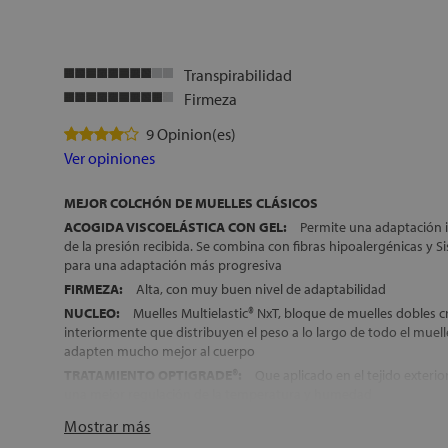
Transpirabilidad
Firmeza
9 Opinion(es)
Ver opiniones
MEJOR COLCHÓN DE MUELLES CLÁSICOS
ACOGIDA VISCOELÁSTICA CON GEL:
Permite una adaptación i
de la presión recibida. Se combina con fibras hipoalergénicas 
para una adaptación más progresiva
FIRMEZA:
Alta, con muy buen nivel de adaptabilidad
NUCLEO:
Muelles Multielastic® NxT, bloque de muelles dobles 
interiormente que distribuyen el peso a lo largo de todo el muel
adapten mucho mejor al cuerpo
TRATAMIENTO OPTIGRADE®:
Que aplicado en el tejido exterio
una mejor regulación de la temperatura y humedad
CATEGORÍA:
Colchones Flex Ultimate
Mostrar más
TRANSPORTE, MONTAJE Y RETIRADA DEL ANTIGUO COLCHÓN