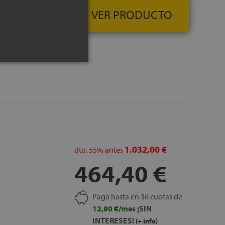
ensidad para una
VER PRODUCTO
densidad que mejora
tación del cuerpo y
 una distribución
pareja sin notar
rior Stretch: regula
 manipulación.
1.032,00 €
dto.
55%
antes
ón antiguo gratis.
464,40 €
Paga hasta en 36 cuotas de
12,90 €/mes
¡SIN
INTERESES!
(+ info)