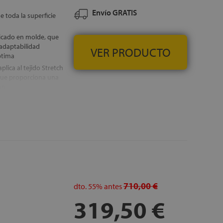
Envío GRATIS
e toda la superficie
ricado en molde, que
adaptabilidad
VER PRODUCTO
ptima
plica al tejido Stretch
 que proporciona una
ón
anspirabilidad
, GRATUITOS
710,00 €
dto.
55%
antes
319,50 €