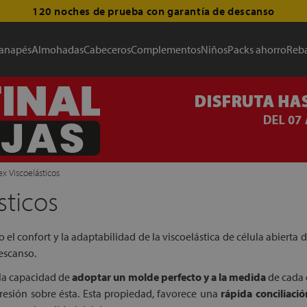
120 noches de prueba con garantía de descanso
anapés
Almohadas
Cabeceros
Complementos
Niños
Packs ahorro
Reba
x Viscoelásticos
sticos
 el confort y la adaptabilidad de la viscoelástica de célula abierta
escanso.
n la capacidad de
adoptar un molde perfecto y a la medida
de cada 
presión sobre ésta. Esta propiedad, favorece una
rápida conciliaci