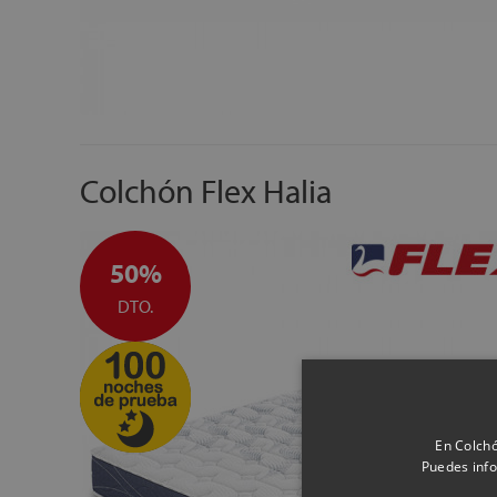
Colchón Flex Halia
50%
DTO.
En Colchó
Puedes info