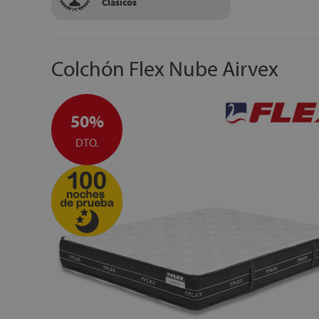
Clásicos
Colchón Flex Nube Airvex
50%
DTO.