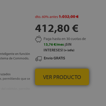
1.032,00 €
dto.
60%
antes
412,80 €
Paga hasta en 30 cuotas de
13,76 €/mes
¡SIN
INTERESES!
(+ info)
nteligente en función
Envío GRATIS
y Sistema de Commodo,
cruzados
VER PRODUCTO
le, permitiendo que se
r del colchón, permite
, GRATUITOS