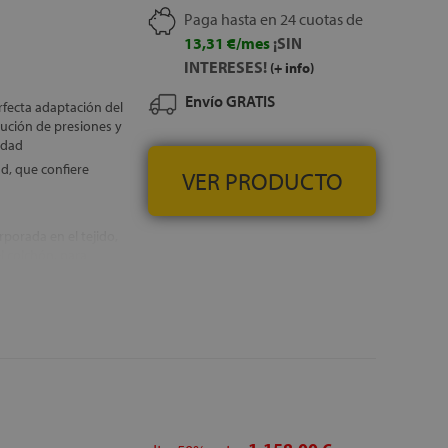
Paga hasta en 24 cuotas de
13,31 €/mes
¡SIN
INTERESES!
(+ info)
Envío GRATIS
rfecta adaptación del
ución de presiones y
idad
d, que confiere
VER PRODUCTO
rporada en el tejido,
l colchón, para
as de sueño
abado metálico, que
, GRATUITOS