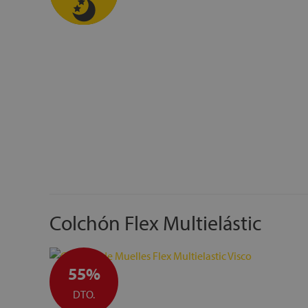
Colchón Flex Multielástic
55%
DTO.