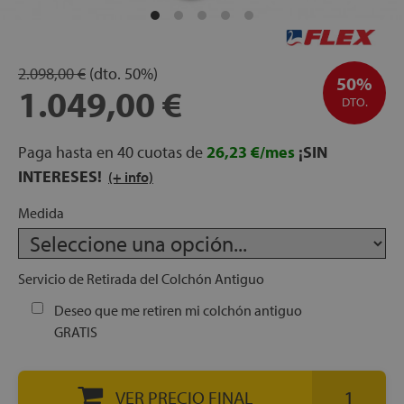
apés
ibles
2.098,00 €
(dto.
50%)
50%
1.049,00 €
DTO.
hadas
Paga hasta en 40 cuotas de
26,23 €/mes
¡SIN
INTERESES!
(+ info)
ceros
Medida
Servicio de Retirada del Colchón Antiguo
mentos
Deseo que me retiren mi colchón antiguo
GRATIS
ños
VER PRECIO FINAL