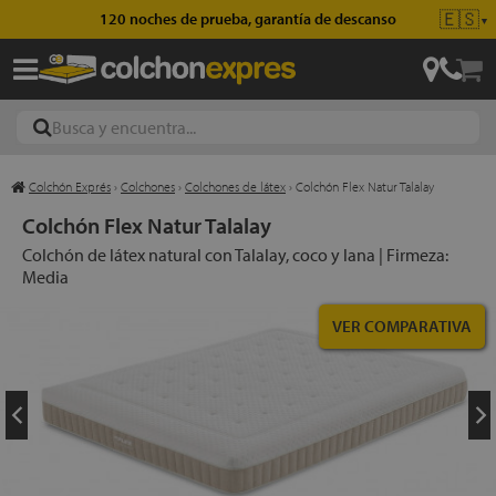
🇪🇸
120 noches de prueba, garantía de descanso
▼
Colchón Exprés
›
Colchones
›
Colchones de látex
›
Colchón Flex Natur Talalay
ajas
Colchón Flex Natur Talalay
Colchón de látex natural con Talalay, coco y lana | Firmeza:
Media
hones
VER COMPARATIVA
eres
ases