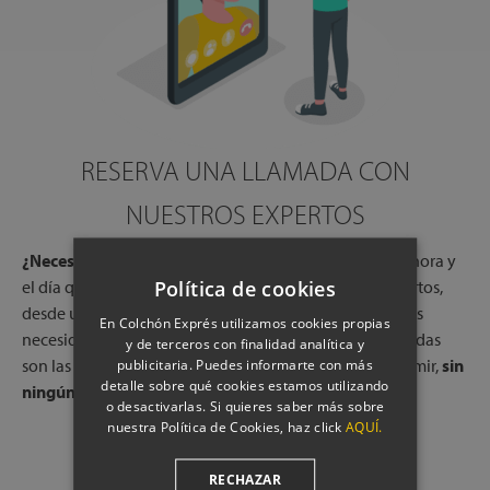
RESERVA UNA LLAMADA CON
NUESTROS EXPERTOS
¿Necesitas ayuda?
Reserva una llamada gratuita, a la hora y
Política de cookies
el día que más te convenga, con uno de nuestros expertos,
desde una de nuestras tiendas físicas. Escucharemos tus
En Colchón Exprés utilizamos cookies propias
necesidades y te indicaremos qué colchones o almohadas
y de terceros con finalidad analítica y
son las que mejor pueden adaptarse a tu forma de dormir,
publicitaria. Puedes informarte con más
sin
detalle sobre qué cookies estamos utilizando
ningún compromiso.
o desactivarlas. Si quieres saber más sobre
nuestra Política de Cookies, haz click
AQUÍ.
PROGRAMAR LLAMADA
RECHAZAR