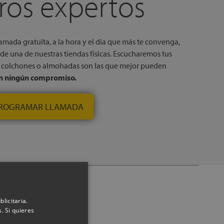
ros expertos
amada gratuita, a la hora y el día que más te convenga,
de una de nuestras tiendas físicas. Escucharemos tus
é colchones o almohadas son las que mejor pueden
in ningún compromiso.
ROGRAMAR LLAMADA
lopillo
licitaria.
. Si quieres