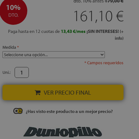
dto.
10%
antes
179,00 €
10%
161,10 €
DTO.
Paga hasta en 12 cuotas de
13,43 €/mes
¡SIN INTERESES!
(+
info)
Medida
* Campos requeridos
Uni.:
VER PRECIO FINAL
¿Has visto este producto a un mejor precio?