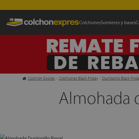
Colchones
Somieres y bases
C
Colchón Exprés
›
Colchones Black Friday
›
Dunlopillo Black Frid
Almohada de