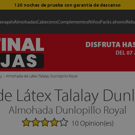
120 noches de prueba con garantía de descanso
anapés
Almohadas
Cabeceros
Complementos
Niños
Packs ahorro
Reba
ay
›
Almohada de Látex Talalay Dunlopillo Royal
 Látex Talalay Dunl
Almohada Dunlopillo Royal
10 Opinion(es)