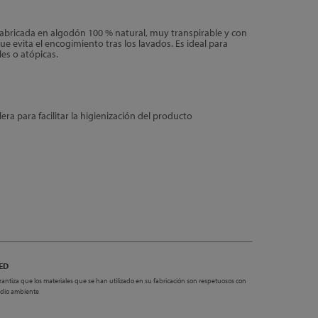
fabricada en algodón 100 % natural, muy transpirable y con
e evita el encogimiento tras los lavados. Es ideal para
es o atópicas.
ra para facilitar la higienización del producto
ED
rantiza que los materiales que se han utilizado en su fabricación son respetuosos con
edio ambiente