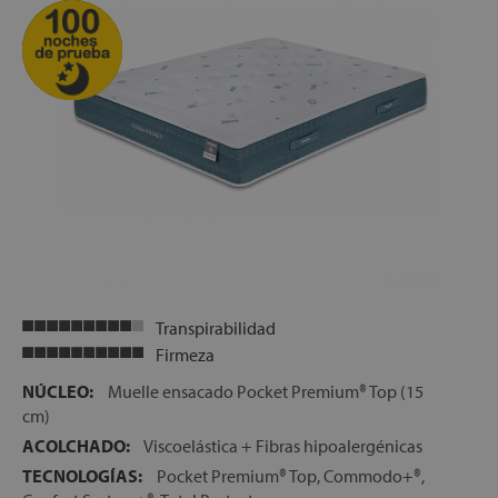
somieres o camas articuladas
INDEPENDENCIA DE LECHOS:
El bloque de muelles
ensacados del núcleo, proporciona un descanso
independiente en ambos lados de la cama. Así si uno de
los dos durmientes se mueve mucho durante la noche, el
otro no verá la calidad de su descanso afectada por este
motivo
ENVÍO GRATIS
ALTURA:
+/- 27 cm
Transpirabilidad
Firmeza
NÚCLEO:
Muelle ensacado Pocket Premium® Top (15
cm)
ACOLCHADO:
Viscoelástica + Fibras hipoalergénicas
TECNOLOGÍAS:
Pocket Premium® Top, Commodo+®,