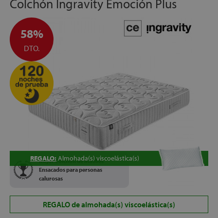
Colchón Ingravity Emoción Plus
58%
DTO.
REGALO:
Almohada(s) viscoelástica(s)
Mejor Colchón de Muelles
Ensacados para personas
calurosas
REGALO de almohada(s) viscoelástica(s)