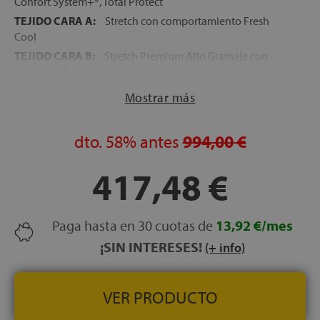
Confort System+®, Total Protect
TEJIDO CARA A:
Stretch con comportamiento Fresh
Cool
TEJIDO CARA B:
Stretch Premium Alto Gramaje con
Optigrade®
FIRMEZA:
Alta
Mostrar más
ALTURA:
31 cm
CARAS:
Reversible — Cara A (Fresh Cool) / Cara B
dto.
58%
antes
994,00 €
(Optigrade®)
LECHOS INDEPENDIENTES:
Sí — Muelle ensacado
417,48 €
Pocket Premium® Top
VERSIÓN GEMELO:
No disponible
HIPOALERGÉNICO:
Sí
Paga hasta en 30 cuotas de
13,92 €/mes
TRANSPIRABILIDAD:
Alta
¡SIN INTERESES!
(+ info)
PREMIO:
Trofeo del Hogar 2026 Top Innovación
CERTIFICADOS:
OEKO-TEX® Standard 100
VER PRODUCTO
GARANTÍA:
3 años