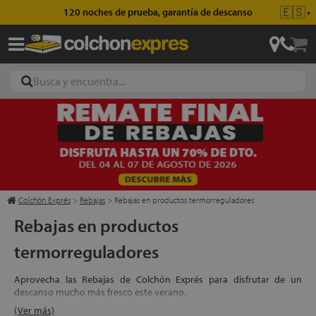
🇪🇸
Envío gratis en pedidos superiores a 49€
▼
ajas
hones
Colchón Exprés
>
Rebajas
>
Rebajas en productos termorreguladores
Rebajas en productos
termorreguladores
eres
ases
Aprovecha las Rebajas de Colchón Exprés para disfrutar de un
descanso mucho más fresco este verano.
(Ver más)
Descubre nuestra gama de complementos de descanso