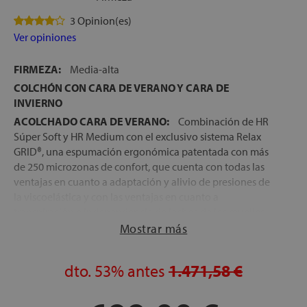
3 Opinion(es)
Ver opiniones
FIRMEZA:
Media-alta
COLCHÓN CON CARA DE VERANO Y CARA DE
INVIERNO
ACOLCHADO CARA DE VERANO:
Combinación de HR
Súper Soft y HR Medium con el exclusivo sistema Relax
GRID®, una espumación ergonómica patentada con más
de 250 microzonas de confort, que cuenta con todas las
ventajas en cuanto a adaptación y alivio de presiones de
la viscoelástica y con las ventajas en cuanto a
transpiración e independencia de lechos de los muelles
ensacados
Mostrar más
ACOLCHADO CARA DE INVIERNO:
Bloque de HR Súper
Soft, combinado con Viscoelástica con gel y HR Firm, para
dto.
53%
antes
1.471,58 €
una tumbada muy acogedora, con un plus de adaptación
en los meses más fríos del año