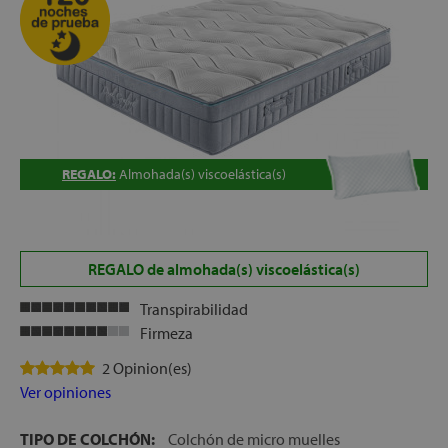
ENVÍO, INSTALACIÓN EN EL DOMICILIO Y RETIRADA
DEL ANTIGUO COLCHÓN, GRATIS
FABRICACIÓN ESPAÑOLA
ALTURA:
+/- 30 cm
REGALO:
Almohada(s) viscoelástica(s)
REGALO de almohada(s) viscoelástica(s)
Transpirabilidad
Firmeza
2 Opinion(es)
Ver opiniones
TIPO DE COLCHÓN:
Colchón de micro muelles