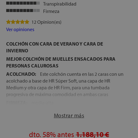
Transpirabilidad
Firmeza
12 Opinion(es)
Ver opiniones
COLCHÓN CON CARA DE VERANO Y CARA DE
INVIERNO
MEJOR COLCHÓN DE MUELLES ENSACADOS PARA
PERSONAS CALUROSAS
ACOLCHADO:
Este colchón cuenta en las 2 caras con un
acolchado a base de HR Súper Soft, una capa de HR
Medium y otra capa de HR Firm, para una tumbada
progresiva de máxima comodidad en ambas caras
FIRMEZA:
media-alta
TEJIDO DE LA CARA DE VERANO:
El Tejido de la cara de
Mostrar más
Verano es un tejido X-Cool® de tacto frío, que ayuda a una
mejor termorregulación de la superficie de descanso
durante los días más calurosos del año
dto.
58%
antes
1.188,10 €