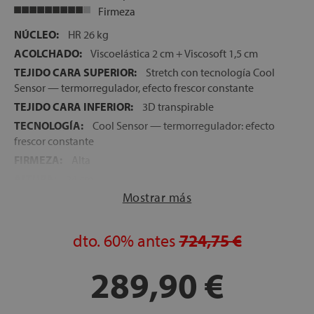
Firmeza
NÚCLEO:
HR 26 kg
ACOLCHADO:
Viscoelástica 2 cm + Viscosoft 1,5 cm
TEJIDO CARA SUPERIOR:
Stretch con tecnología Cool
Sensor — termorregulador, efecto frescor constante
TEJIDO CARA INFERIOR:
3D transpirable
TECNOLOGÍA:
Cool Sensor — termorregulador: efecto
frescor constante
FIRMEZA:
Alta
ALTURA:
24 cm
Mostrar más
NOCHES DE PRUEBA:
120 noches
GARANTÍA:
5 años
dto.
60%
antes
724,75 €
289,90 €