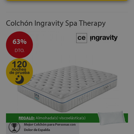
Colchón Ingravity Spa Therapy
63%
DTO.
REGALO:
Almohada(s) viscoelástica(s)
Mejor Colchón para Personas con
Dolor de Espalda