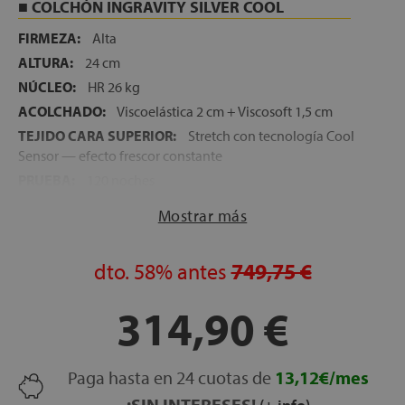
COLCHÓN INGRAVITY SILVER COOL
FIRMEZA:
Alta
ALTURA:
24 cm
NÚCLEO:
HR 26 kg
ACOLCHADO:
Viscoelástica 2 cm + Viscosoft 1,5 cm
TEJIDO CARA SUPERIOR:
Stretch con tecnología Cool
Sensor — efecto frescor constante
PRUEBA:
120 noches
GARANTÍA DEL COLCHÓN:
5 años
Mostrar más
ALMOHADAS VISCOELÁSTICAS 70 CM
dto.
58%
antes
749,75 €
FIRMEZA:
Media
NÚCLEO:
Copos de viscoelástica de alta densidad
314,90 €
FUNDA EXTERIOR:
Tejido Stretch suave y transpirable
FUNDA INTERIOR:
50% Algodón – 50% Poliéster
FABRICACIÓN:
España
Paga hasta en 24 cuotas de
13,12€/mes
¡SIN INTERESES!