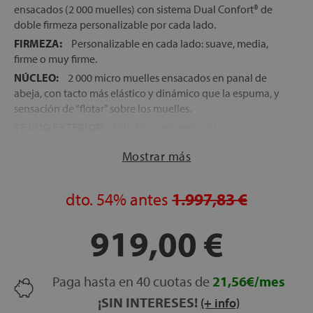
ensacados (2 000 muelles) con sistema Dual Confort® de
doble firmeza personalizable por cada lado.
FIRMEZA:
Personalizable en cada lado: suave, media,
firme o muy firme.
NÚCLEO:
2 000 micro muelles ensacados en panal de
abeja, con tacto más elástico y dinámico que la espuma, y
sensación de “flotar” sobre los muelles.
TEJIDO EXTERIOR:
Hilo frío para mejorar la
termorregulación y aportar una sensación de frescor
Mostrar más
continua, sin alterar el tacto natural.
ACOLCHADO:
Fibra hipoalergénica de alta transpiración
que regula la temperatura y disimula la unión de los dos
dto.
54%
antes
1.997,83 €
lechos.
TOPPER REVERSIBLE:
Combina una fina capa de
919,00 €
viscoelástica y fibras de confort; extraíble, desenfundable e
intercambiable para ajustar firmeza sin reemplazar el
colchón.
Paga hasta en 40 cuotas de
21,56€/mes
COLCHÓN EVOLUTIVO:
Permite cambiar tu nivel de
¡SIN INTERESES!
(+ info)
firmeza en cualquier momento sustituyendo el topper, sin