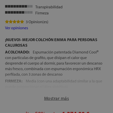
Transpirabilidad
Firmeza
3 Opinion(es)
Ver opiniones
¡NUEVO!- MEJOR COLCHÓN EMMA PARA PERSONAS
CALUROSAS
ACOLCHADO:
Espumación patentada Diamond Cool®
con partículas de grafito, que disipan el calor que
desprende el cuerpo al dormir, para favorecer un descanso
más fresco, combinada con espumación ergonómica HRX
perfilada, con 3 zonas de descanso
FIRMEZA:
Media (con una adaptabilidad similar a la que
puede proporcionar el látex sintético)
NÚCLEO:
Bloque de muelles ensacados con alto
Mostrar más
contenido en carbono, que proporcionan un descanso
independiente en ambos lados de la cama
FUNDA ULTRA COOLING:
La funda de este colchón