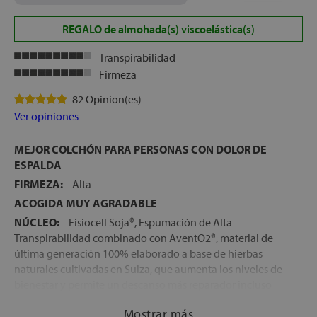
REGALO de almohada(s) viscoelástica(s)
Transpirabilidad
Firmeza
82 Opinion(es)
Ver opiniones
MEJOR COLCHÓN PARA PERSONAS CON DOLOR DE
ESPALDA
FIRMEZA:
Alta
ACOGIDA MUY AGRADABLE
NÚCLEO:
Fisiocell Soja®, Espumación de Alta
Transpirabilidad combinado con AventO2®, material de
última generación 100% elaborado a base de hierbas
naturales cultivadas en Suiza, que aumenta los niveles de
bienestar y permite un descanso más reparador incluso
que el látex
Mostrar más