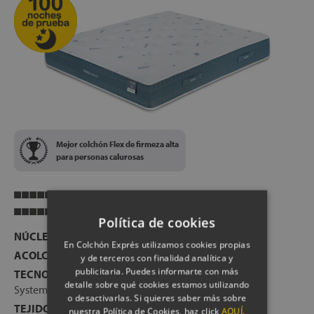
modelo resulta ideal para personas calurosas y para
aquellas que sufren exceso de sudoración nocturna
ENVÍO, MONTAJE Y RETIRADA DEL ANTIGUO
COLCHÓN GRATIS
FABRICACIÓN ESPAÑOLA
ALTURA:
+/- 28 cm
Mejor colchón Flex de firmeza alta
para personas calurosas
Transpirabilidad
Firmeza
Política de cookies
NÚCLEO:
Muelle continuo Multielástic® (16 cm)
En Colchón Exprés utilizamos cookies propias
ACOLCHADO:
Viscoelástica + Fibras hipoalergénicas
y de terceros con finalidad analítica y
publicitaria. Puedes informarte con más
TECNOLOGÍAS:
Multielástic®, Commodo+®, Confort
detalle sobre qué cookies estamos utilizando
System+®, Total Protect, Felt Protect
o desactivarlas. Si quieres saber más sobre
TEJIDO CARA A:
Stretch con comportamiento Fresh
nuestra Política de Cookies, haz click
AQUÍ.