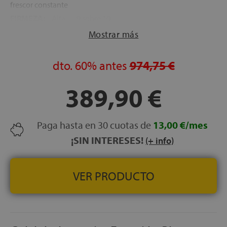
frescor constante
FIRMEZA:
Alta — 9 sobre 10
ALTURA:
26 cm
Mostrar más
CARAS:
Una sola cara de uso
ASAS:
4 asas laterales
dto.
60%
antes
974,75 €
LECHOS INDEPENDIENTES:
Sí — 700 muelles
ensacados embolsados individualmente
389,90 €
NOCHES DE PRUEBA:
120 noches
GARANTÍA:
5 años
Paga hasta en 30 cuotas de
13,00 €/mes
¡SIN INTERESES!
(+ info)
VER PRODUCTO