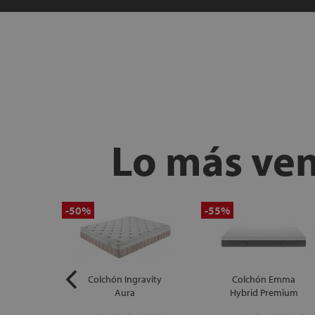
Lo más ve
-50%
-55%
npura
Colchón Ingravity
Colchón Emma
Aura
Hybrid Premium