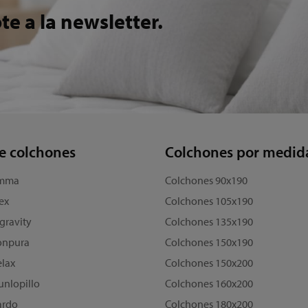
e a la newsletter.
e colchones
Colchones por medid
Emma
Colchones 90x190
ex
Colchones 105x190
gravity
Colchones 135x190
onpura
Colchones 150x190
lax
Colchones 150x200
nlopillo
Colchones 160x200
ardo
Colchones 180x200