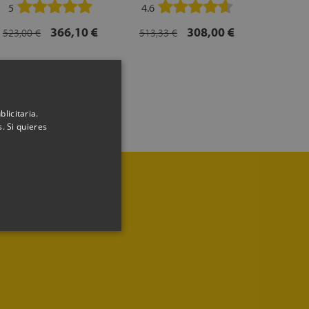
5
4.6
4.8
366,10 €
308,00 €
523,00 €
513,33 €
1.032,00
licitaria.
. Si quieres