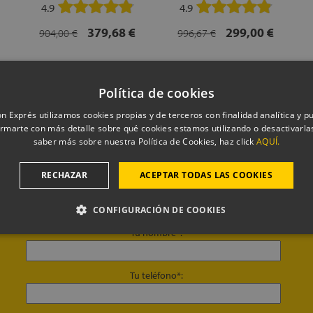
4.9
4.9
379,68 €
299,00 €
904,00 €
996,67 €
Política de cookies
n Exprés utilizamos cookies propias y de terceros con finalidad analítica y pub
rmarte con más detalle sobre qué cookies estamos utilizando o desactivarlas
saber más sobre nuestra Política de Cookies, haz click
AQUÍ.
RECHAZAR
ACEPTAR TODAS LAS COOKIES
TE LLAMAMOS
CONFIGURACIÓN DE COOKIES
Tu nombre*:
Tu teléfono*: