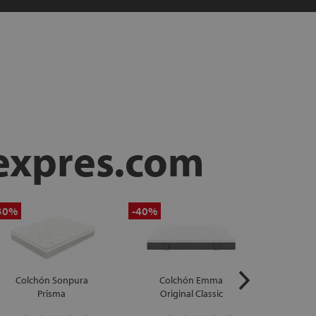
expres.com
30%
-40%
-60%
Colchón Sonpura
Colchón Emma
Colchó
Prisma
Original Classic