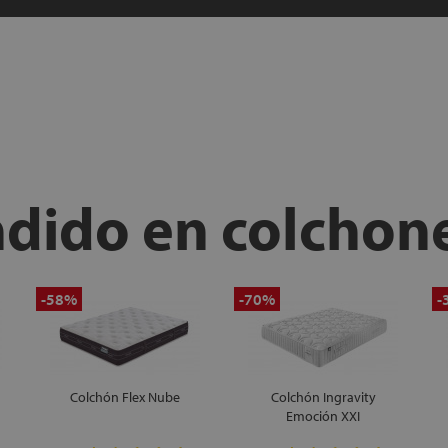
ndido en colchon
-58%
-70%
-
Colchón Flex Nube
Colchón Ingravity
Emoción XXI