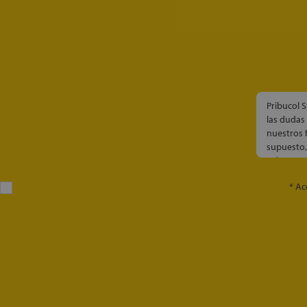
Pribucol 
las dudas
nuestros 
supuesto,
así como 
donde podr
* Ac
Estos dato
de hostin
consentim
cederemos
salvo por 
tratamient
Puedes con
siguiente