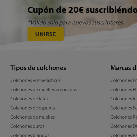
Cupón de 20€ suscribiéndot
*Válido solo para nuevos suscriptores
UNIRSE
Tipos de colchones
Marcas d
Colchones viscoelásticos
Colchones 
Colchones de muelles ensacados
Colchones Fl
Colchones de látex
Colchones In
Colchones de espuma
Colchones S
Colchones de muelles
Colchones Re
Colchones duros
Colchones Du
Colchones blandos
Colchones P