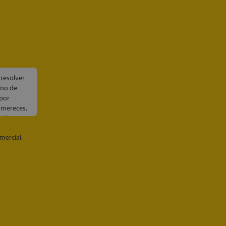
 resolver
uno de
 por
e mereces,
cción
mercial.
 servicios
u
as. Nunca
xprés,
ar el
idad en el