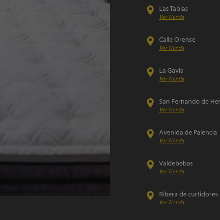
Las Tablas
Madrid
Ver Tienda
Calle Orense
Madrid
Ver Tienda
La Gavia
Madrid
Ver Tienda
San Fernando de He
Ver Tienda
Avenida de Palencia
Ver Tienda
Valdebebas
Madrid
Ver Tienda
Ribera de curtidores
Ver Tienda