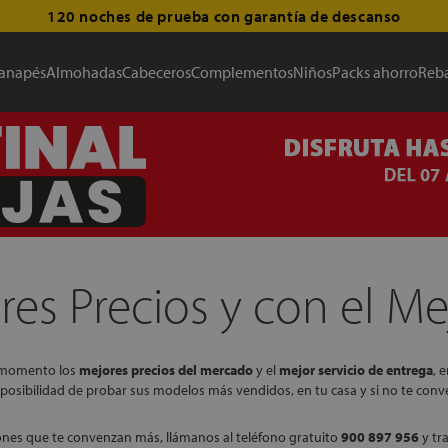
120 noches de prueba con garantía de descanso
anapés
Almohadas
Cabeceros
Complementos
Niños
Packs ahorro
Reba
es Precios y con el Mej
o momento los
mejores precios del mercado
y el
mejor servicio de entrega
, 
a posibilidad de probar sus modelos más vendidos, en tu casa y si no te co
iones que te convenzan más, llámanos al teléfono gratuito
900 897 956
y tr