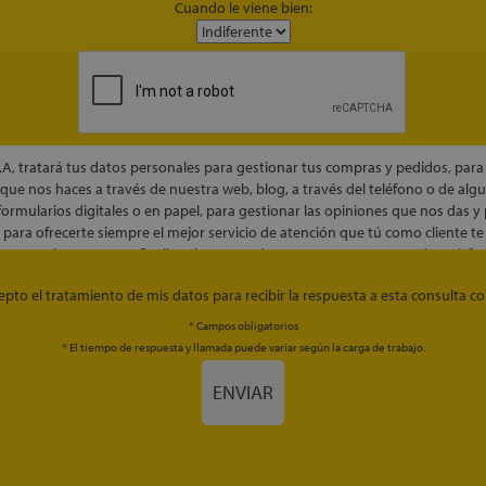
Cuando le viene bien:
S.A, tratará tus datos personales para gestionar tus compras y pedidos, para
 que nos haces a través de nuestra web, blog, a través del teléfono o de alg
formularios digitales o en papel, para gestionar las opiniones que nos das y
 para ofrecerte siempre el mejor servicio de atención que tú como cliente t
para enviarte una vez finalice el proceso de compra una encuesta de satisfa
ás valorar el servicio y el producto.
epto el tratamiento de mis datos para recibir la respuesta a esta consulta co
s sólo se cederán a nuestras empresas logísticas, financieras colaboradoras,
g, empresas de envíos de comunicaciones comerciales, tan sólo si nos das t
* Campos obligatorios
iento y siempre con el fin de mejorar la experiencia y servicio de tus compr
* El tiempo de respuesta y llamada puede variar según la carga de trabajo.
 la información personal de nuestros clientes a terceros ajenos a Colchón E
ENVIAR
obligación legal. Siempre tendrás derecho a acceder, rectificar, suprimir, limit
o de tus datos personales o solicitar su portabilidad.
sultar la información adicional y detallada sobre nuestra política de privac
 enlace
https://www.colchonexpres.com/politica-privacidad/
.