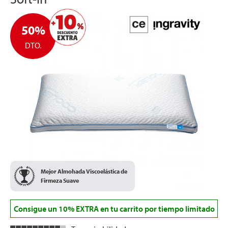
FABRICACIÓN ESPAÑOLA
ALTURA:
+/- 14 cm
50%
ENVÍO GRATIS EN LA PENÍNSULA Y BALEARES
DTO.
Mejor Almohada Viscoelástica de
Firmeza Suave
Consigue un 10% EXTRA en tu carrito por tiempo limitado