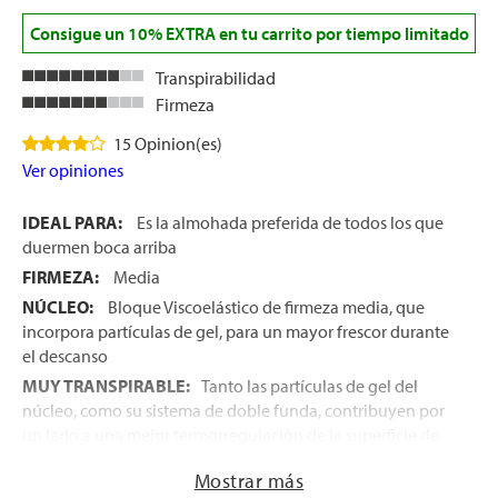
Consigue un 10% EXTRA en tu carrito por tiempo limitado
Transpirabilidad
Firmeza
15 Opinion(es)
Ver opiniones
IDEAL PARA:
Es la almohada preferida de todos los que
duermen boca arriba
FIRMEZA:
Media
NÚCLEO:
Bloque Viscoelástico de firmeza media, que
incorpora partículas de gel, para un mayor frescor durante
el descanso
MUY TRANSPIRABLE:
Tanto las partículas de gel del
núcleo, como su sistema de doble funda, contribuyen por
un lado a una mejor termorregulación de la superficie de
descanso, al mismo tiempo que a una continua circulación
Mostrar más
del aire en la superficie de apoyo del cuello y de la cabeza