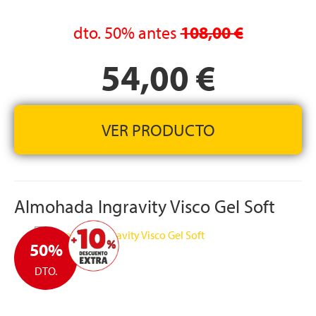
FUNDA EXTERIOR:
Desenfundable con cremallera y
fabricada en tejido muy suave y transpirable que además
dto.
50%
antes
108,00 €
se puede lavar fácilmente en la lavadora
ENVÍO EXPRÉS GRATIS:
En 24-48 horas en la Península
54,00 €
y en Baleares
FABRICADA EN ESPAÑA
ALTURA:
13 cm +/- 1 cm
VER PRODUCTO
Almohada Ingravity Visco Gel Soft
50%
DTO.