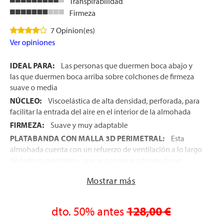
Transpirabilidad
Firmeza
7 Opinion(es)
Ver opiniones
IDEAL PARA:
Las personas que duermen boca abajo y
las que duermen boca arriba sobre colchones de firmeza
suave o media
NÚCLEO:
Viscoelástica de alta densidad, perforada, para
facilitar la entrada del aire en el interior de la almohada
FIRMEZA:
Suave y muy adaptable
PLATABANDA CON MALLA 3D PERIMETRAL:
Esta
almohada cuenta con un refuerzo de ventilación a lo largo
de todo su perímetro, que se consigue a través de un
tejido con malla 3D de alto gramaje, que facilita una
Mostrar más
entrada del aire de 360ºC que garantiza un mayo frescor
durante el descanso
FUNDA EXCLUSIVA:
La funda de esta almohada
dto.
50%
antes
128,00 €
incorpora el exclusivo Tejido Exclusivo Cooler-Warmer®