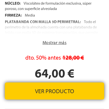
NÚCLEO:
Viscolátex de formulación exclusiva, súper
poroso, con superficie alveolada
FIRMEZA:
Media
PLATABANDA CON MALLA 3D PERIMETRAL:
Todo el
perímetro de la almohada cuenta con una platabanda de
tejido con malla 3D de máxima transpiración, que permite
la libre circulación del aire en el interior del núcleo tan
Mostrar más
sólo con al movimiento natural del usuario
FUNDA COOLER-WARMER®:
El Tejido que protege la
almohada cuenta con una cara de verano y una cara de
dto.
50%
antes
128,00 €
invierno. La Cara de Verano cuenta con tejido Cooler, de
máxima sensación de frío, que permite una magnífica
64,00 €
termorregulación de la temperatura de la superficie de
descanso, durante los meses de más calor. Por otro lado, el
tejido Warmer, facilita la libre entrada y salida del aire,
evitando la pérdida de calor del cuerpo y es perfecta para
VER PRODUCTO
los meses más fríos
FUNDA LAVABLE EN LAVADORA:
La funda puede
lavarse cómodamente en lavadora, a una temperatura que