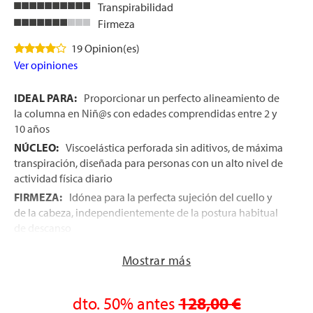
Transpirabilidad
Firmeza
19 Opinion(es)
Ver opiniones
IDEAL PARA:
Proporcionar un perfecto alineamiento de
la columna en Niñ@s con edades comprendidas entre 2 y
10 años
NÚCLEO:
Viscoelástica perforada sin aditivos, de máxima
transpiración, diseñada para personas con un alto nivel de
actividad física diario
FIRMEZA:
Idónea para la perfecta sujeción del cuello y
de la cabeza, independientemente de la postura habitual
de descanso
2 EN 1:
Esta Almohada incorpora una funda protectora
Mostrar más
de almohada, que evita que la saliva o los mocos
traspasen y alcancen el núcleo, de manera que éste se
mantiene en condiciones óptimas para el descanso, por
dto.
50%
antes
128,00 €
más tiempo