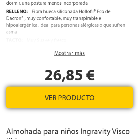
dormir, una postura menos incorporada
RELLENO:
Fibra hueca siliconada Hollofil® Eco de
Dacron® , muy confortable, muy transpirable e
hipoalergénica. Ideal para personas alérgicas o que sufren
asma
TACTO:
Muy Suave y fresco
DESCANSO MÁS HIGIÉNICO:
Al ser una almohada
Mostrar más
desenfundable, la funda puede lavarse en lavadora (hasta
40º), para un descanso mucho más saludable
26,85 €
TEJIDO:
Funda fabricada en 100% algodón
hipoalergénico
FABRICACIÓN ESPAÑOLA
VER PRODUCTO
Almohada para niños Ingravity Visco