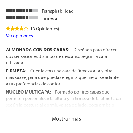
Transpirabilidad
Firmeza
13 Opinion(es)
Ver opiniones
ALMOHADA CON DOS CARAS:
Diseñada para ofrecer
dos sensaciones distintas de descanso según la cara
utilizada.
FIRMEZA:
Cuenta con una cara de firmeza alta y otra
más suave, para que puedas elegir la que mejor se adapte
a tus preferencias de confort.
NÚCLEO MULTICAPA:
Formado por tres capas que
permiten personalizar la altura y la firmeza de la almohada
según la postura al dormir, ya sea de lado, boca arriba o
boca abajo.
Mostrar más
ALIVIO DE PRESIÓN:
La espuma viscoelástica se adapta
a la forma de la cabeza y el cuello, ayudando a reducir los
puntos de presión y favoreciendo una correcta alineación