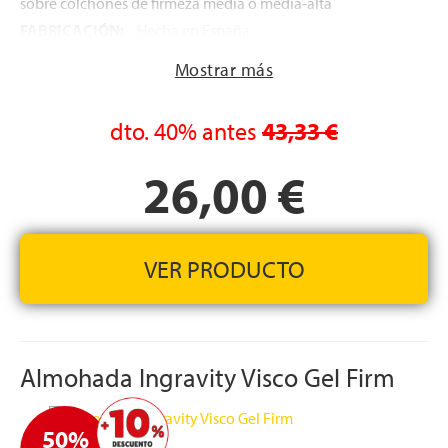
sobre colchones de firmeza media o media-alta
FABRICACIÓN:
Hecha en España
Mostrar más
dto.
40%
antes
43,33 €
26,00 €
VER PRODUCTO
Almohada Ingravity Visco Gel Firm
50%