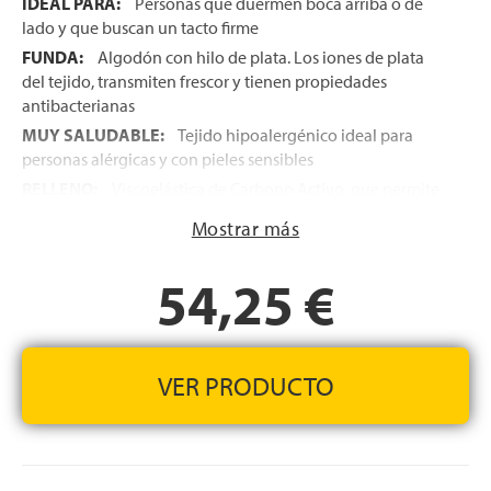
IDEAL PARA:
Personas que duermen boca arriba o de
lado y que buscan un tacto firme
FUNDA:
Algodón con hilo de plata. Los iones de plata
del tejido, transmiten frescor y tienen propiedades
antibacterianas
MUY SALUDABLE:
Tejido hipoalergénico ideal para
personas alérgicas y con pieles sensibles
RELLENO:
Viscoelástica de Carbono Activo, que permite
eliminar la energía estática que acumulamos durante el
Mostrar más
día, permitiendo así un mejor descanso y que además se
activa con el sudor corporal, evitando los malos olores, es
54,25 €
también anti-hongos y anti-bacteriano
ENTREGA EXPRÉS 24H/72H:
En todas las medidas
disponibles en stock.
FABRICACIÓN ESPAÑOLA
VER PRODUCTO
ALTURA:
+/- 14 cm