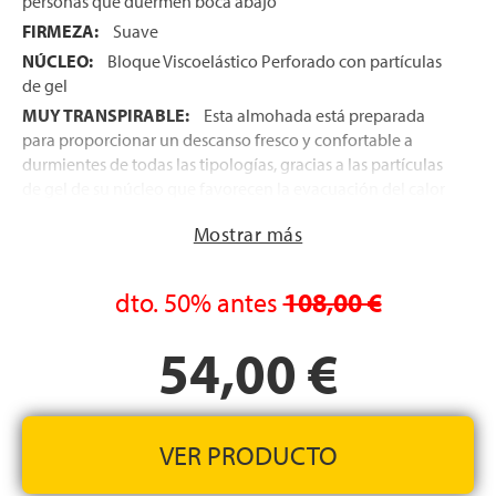
personas que duermen boca abajo
FIRMEZA:
Suave
NÚCLEO:
Bloque Viscoelástico Perforado con partículas
de gel
MUY TRANSPIRABLE:
Esta almohada está preparada
para proporcionar un descanso fresco y confortable a
durmientes de todas las tipologías, gracias a las partículas
de gel de su núcleo que favorecen la evacuación del calor
que desprende el cuerpo al dormir y a su sistema de doble
Mostrar más
funda, que facilita la libre circulación del aire en el interior
de la almohada
FUNDA EXTERIOR:
Funda con cremallera que se puede
dto.
50%
antes
108,00 €
retirar fácilmente siempre que se necesite para su lavado
en lavadora. Además está fabricada en tejido muy suave y
54,00 €
transpirable
ENVÍO EXPRÉS GRATIS:
En 24-48 horas en la Península
y en Baleares
FABRICADA EN ESPAÑA
VER PRODUCTO
ALTURA:
11 cm +/- 1 cm