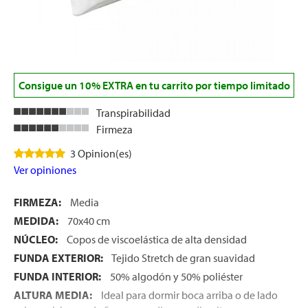
let
Consigue un 10% EXTRA en tu carrito por tiempo limitado
Transpirabilidad
x1
Firmeza
3 Opinion(es)
Ver opiniones
cks
rro
FIRMEZA:
Media
MEDIDA:
70x40 cm
NÚCLEO:
Copos de viscoelástica de alta densidad
FUNDA EXTERIOR:
Tejido Stretch de gran suavidad
FUNDA INTERIOR:
50% algodón y 50% poliéster
ALTURA MEDIA:
Ideal para dormir boca arriba o de lado