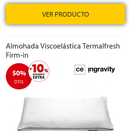
ALTURA:
13 cm +/- 1 cm
VER PRODUCTO
Almohada Viscoelástica Termalfresh
Firm-in
50%
DTO.