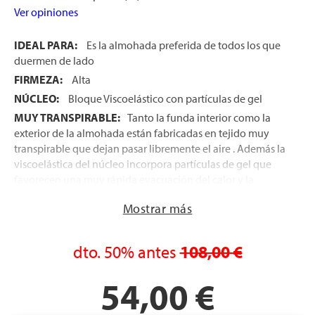
Ver opiniones
IDEAL PARA:
Es la almohada preferida de todos los que
duermen de lado
FIRMEZA:
Alta
NÚCLEO:
Bloque Viscoelástico con partículas de gel
MUY TRANSPIRABLE:
Tanto la funda interior como la
exterior de la almohada están fabricadas en tejido muy
transpirable que dejan pasar libremente el aire . Además la
viscoelástica del núcleo incorpora partículas de gel que
favorecen una muy rápida evacuación del calor y la
humedad que desprende el cuerpo al dormir, para un
Mostrar más
mayor frescor durante las horas de sueño
FUNDA EXTERIOR:
Funda con cremallera fabricada en
tejido de máxima suavidad, muy transpirable, lavable en
dto.
50%
antes
108,00 €
lavadora
ENVÍO EXPRÉS GRATIS:
En 24-48 horas en la Península
54,00 €
y en Baleares
FABRICADA EN ESPAÑA