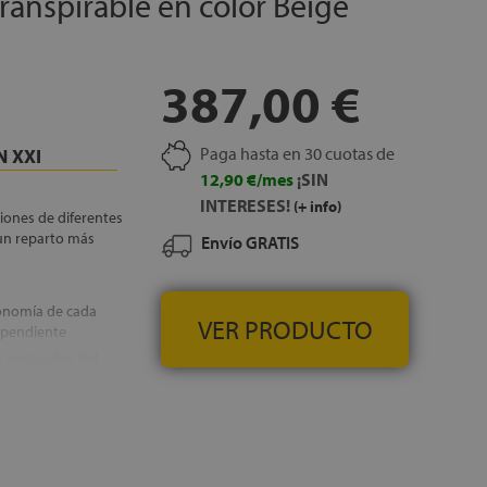
ranspirable en color Beige
387,00 €
Paga hasta en 30 cuotas de
 XXI
12,90 €/mes
¡SIN
INTERESES!
(+ info)
iones de diferentes
un reparto más
Envío GRATIS
sonomía de cada
VER PRODUCTO
ependiente
s ensacados del
chón a otra. Esto
los dos se mueve
so perjudicada por
uentra reforzado por