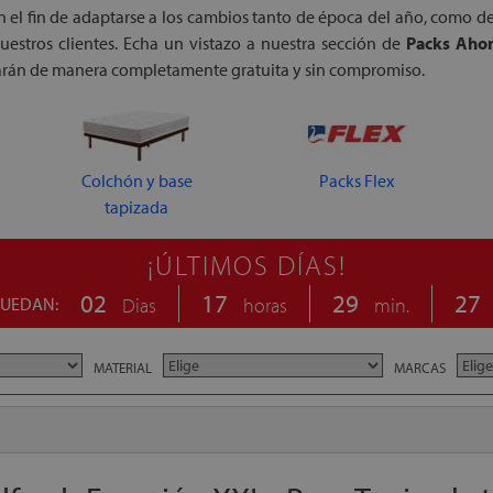
 el fin de adaptarse a los cambios tanto de época del año, como d
estros clientes. Echa un vistazo a nuestra sección de
Packs Aho
darán de manera completamente gratuita y sin compromiso.
Colchón y base
Packs Flex
tapizada
¡ÚLTIMOS DÍAS!
02
17
29
26
QUEDAN:
Dias
horas
min.
MATERIAL
MARCAS