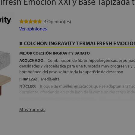
fresh Emoción XXI y Base Tapizada t
4 Opinion(es)
Ver opiniones
COLCHÓN INGRAVITY TERMALFRESH EMOCIÓN
MEJOR COLCHÓN INGRAVITY BARATO
ACOLCHADO:
Combinación de fibras hipoalergénicas, espumac
densidades y viscoelástica para una tumbada muy progresiva y 
homogéneo del peso sobre toda la superficie de descanso
FIRMEZA:
Media-alta
NÚCLEO:
Bloque de muelles ensacados que se adaptan a la fi
durmiente, ofreciendo en cada lado de la cama un descanso ind
MUY BUEN INDEPENDENCIA DE LECHOS:
El bloque de muelle
núcleo, evita que el movimiento se transmita de una zona del col
Mostrar más
resulta ideal para parejas que duermen juntas, ya que si uno de 
mucho al dormir, la otra persona no verá la calidad de su descan
este motivo
REFUERZO PERIMETRAL:
Todo el perímetro del colchón se enc