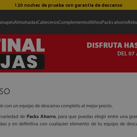
120 noches de prueba con garantía de descanso
anapés
Almohadas
Cabeceros
Complementos
Niños
Packs ahorro
Reba
so
te con un equipo de descanso completo al mejor precio.
 variedad de
Packs Ahorro
, para que puedas elegir entre una g
das y en definitiva con cualquier elemento de tu equipo de desca