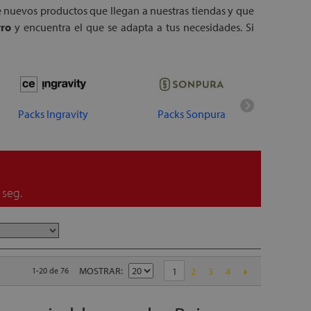
e nuevos productos que llegan a nuestras tiendas y que
rro
y encuentra el que se adapta a tus necesidades. Si
Packs Ingravity
Packs Sonpura
Colc
seg.
MOSTRAR
1-20 de 76
1
2
3
4