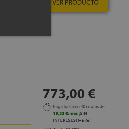
VER PRODUCTO
portan una mayor
l día, para una mayor
ados está
ensidad, que por un
s, al mismo tiempo
ue evitan los
os de la cama
erior de este colchón
las bacterias alejados
el colchón, mucho más
n sido diseñados para
 y para acelerar al
óneo para personas
773,00 €
Paga hasta en 40 cuotas de
19,33 €/mes
¡SIN
 útil de 24 cm
INTERESES!
rras, para una mayor
(+ info)
eformaciones y que no