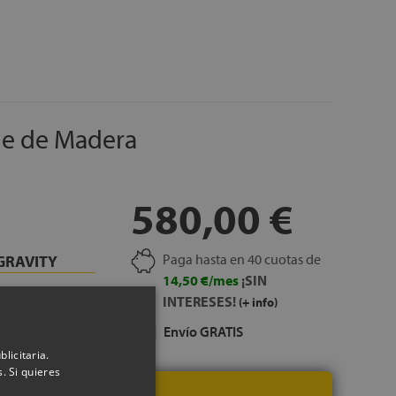
junto a la cama
ecio
adaptabilidad
le de Madera
nso, GRATIS
cm
580,00 €
Paga hasta en 40 cuotas de
GRAVITY
14,50 €/mes
¡SIN
INTERESES!
(+ info)
coelástica de alta
 peso sobre toda la
Envío GRATIS
del cuerpo de mayor
licitaria.
. Si quieres