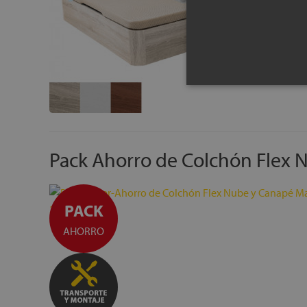
Pack Ahorro de Colchón Flex 
PACK
AHORRO