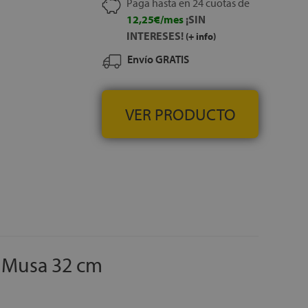
do
Paga hasta en 24 cuotas de
anapé en la zona de
12,25€/mes
¡SIN
tura de las espinillas
INTERESES!
(+ info)
ciedad bajo la cama y
Envío GRATIS
QUIPO DE
VER PRODUCTO
e Musa 32 cm