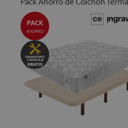
Pack Ahorro de Colchón Termal
PACK
AHORRO