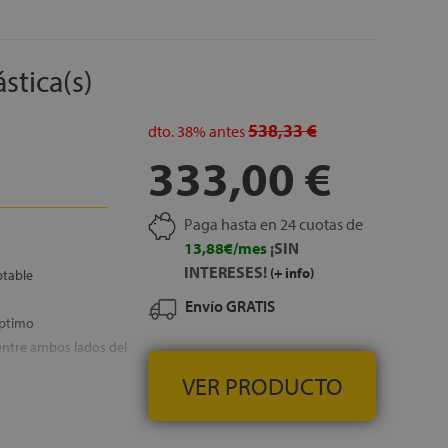
l núcleo, al mismo
ntos al sentarnos en
colchón cuenta con un
stica(s)
, que favorecen un
 un tacto muy fresco
 acolchados del
538,33 €
dto.
38%
antes
333,00 €
Paga hasta en 24 cuotas de
zada con 5 travesaños
13,88€/mes
¡SIN
INTERESES!
(+ info)
ptable
a base está tapizada en
Envío GRATIS
y salida del aire entre
óptimo
entre ambos lados del
n especial de muelles
VER PRODUCTO
e aportan al conjunto
 redondeadas, se