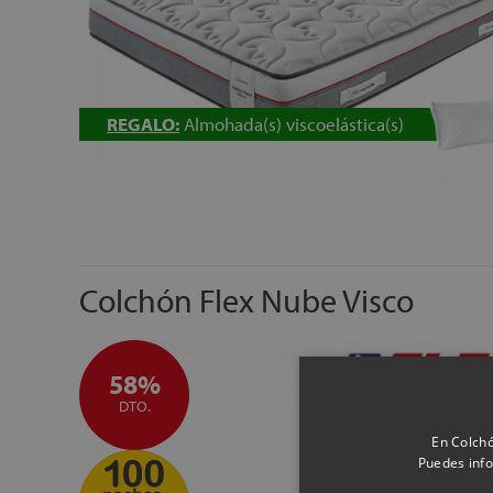
REGALO:
Almohada(s) viscoelástica(s)
Colchón Flex Nube Visco
58%
DTO.
En Colchó
Puedes info