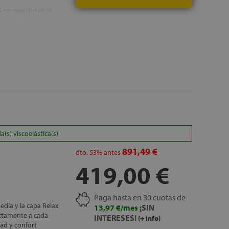
5 cm que dotan al
sibilita su lavado
envasado al vacío
sta 45º
s aíslan el
decuada
s) viscoelástica(s)
891,49 €
dto.
53%
antes
419,00 €
Paga hasta en 30 cuotas de
dia y la capa Relax
13,97 €/mes
¡SIN
ctamente a cada
INTERESES!
(+ info)
ad y confort