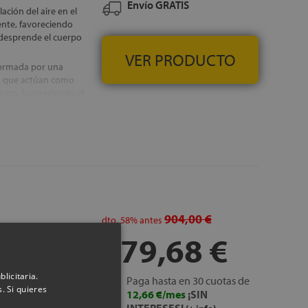
Envío GRATIS
ación del aire en el
ente, favoreciendo
desprende el cuerpo
VER PRODUCTO
formada por una
d, que actúan como
rpo, favoreciendo el
scanso
 que el movimiento se
tch de punto elástico,
hón, con tratamiento
perficie de descanso
904,00 €
dto.
58%
antes
379,68 €
IS
licitaria.
Paga hasta en 30 cuotas de
. Si quieres
12,66 €/mes
¡SIN