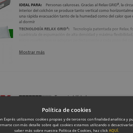
IDEAL PARA:
Personas calurosas. Gracias al Relax GRID®, la circul
interior del colchón se produce tanto vertical como horizontalm
una rápida evacuación tanto de la humedad como del calor que 
al dormir
TECNOLOGÍA RELAX GRID®:
Tecnología patentada por Relax, 
cuadrícula de espumación de alta densidad y máxima flexibilida
micro-muelles que se adaptan perfectamente a cada zona del cue
perfecto alineamiento de la columna en cualquier postura de de
Mostrar más
FIRMEZA:
Media-alta, la favorita del 80% de los durmientes
NÚCLEO:
Bloque de espumación Intense, de alta densidad
EXCELENTE INDEPENDENCIA DE LECHOS:
El Relax GRID® evita
transmita de una zona del colchón a otra
TEJIDO EXTERIOR CON TRATAMIENTO HYGIENIC®:
Tejido Stre
para una mejor adaptación del cuerpo a los acolchados del colc
Hygienic, que evita la proliferación de ácaros y bacterias en la su
Transpirabilidad
FABRICADO EN ESPAÑA
Firmeza
ENVÍO, MONTAJE Y RETIRADA DEL ANTIGUO COLCHÓN, GRAT
Política de cookies
94 Opinion(es)
ALTURA:
+/- 25 cm
Ver/añadir opiniones
n Exprés utilizamos cookies propias y de terceros con finalidad analítica y pub
rmarte con más detalle sobre qué cookies estamos utilizando o desactivarlas
COLCHÓN MÁS VENDIDO EN LA HISTORIA DE FLEX
saber más sobre nuestra Política de Cookies, haz click
AQUÍ.