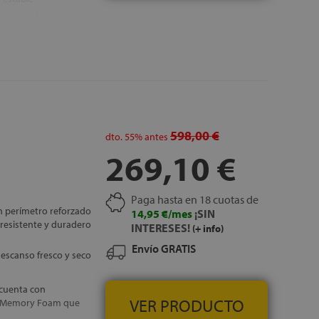
al Protection, que
n descanso más
 que protege el
uperficie útil
e los materiales y la
acolchado optimizado
598,00 €
dto.
55%
antes
269,10 €
 proceso para
Paga hasta en 18 cuotas de
n perímetro reforzado
14,95 €/mes
¡SIN
resistente y duradero
INTERESES!
(+ info)
Envío GRATIS
escanso fresco y seco
cuenta con
VER PRODUCTO
ca Memory Foam que