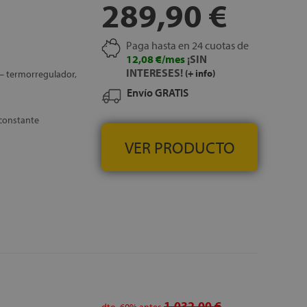
289,90 €
Paga hasta en 24 cuotas de
12,08 €/mes
¡SIN
INTERESES!
(+ info)
— termorregulador,
Envío GRATIS
 constante
VER PRODUCTO
1.032,00 €