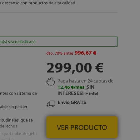
 descanso con productos de alta calidad.
s) viscoelástica(s)
996,67 €
dto.
70%
antes
299,00 €
Paga hasta en 24 cuotas de
12,46 €/mes
¡SIN
INTERESES!
ntes con sistema de
(+ info)
Envío GRATIS
able sin perder
itudinales, que se
VER PRODUCTO
de lechos
n partículas de gel +
 estable