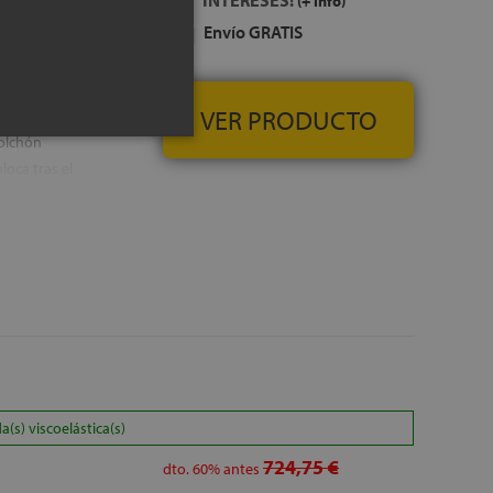
INTERESES!
stica de alta
(+ info)
nte grado de confort
Envío GRATIS
a de 7 sobre 10)
dos por separado,
l colchón a otra
VER PRODUCTO
n de alta densidad,
colchón
oca tras el
oca sobre el bloque
 presiones que se
rte del cuerpo, la
tch, del exterior del
ad
IS
s) viscoelástica(s)
724,75 €
dto.
60%
antes