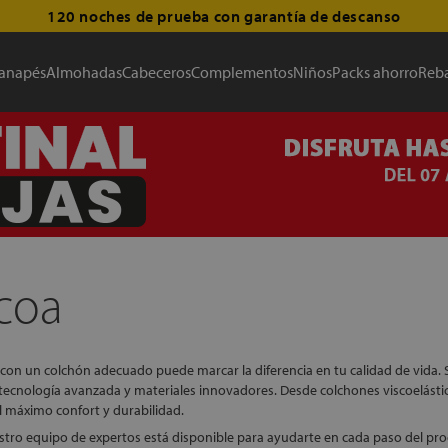
120 noches de prueba con garantía de descanso
anapés
Almohadas
Cabeceros
Complementos
Niños
Packs ahorro
Reba
coa
r con un colchón adecuado puede marcar la diferencia en tu calidad de vida. 
tecnología avanzada y materiales innovadores. Desde colchones viscoelásti
l máximo confort y durabilidad.
uestro equipo de expertos está disponible para ayudarte en cada paso del 