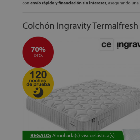
con
envío rápido y financiación sin intereses
, asegurando una 
Colchón Ingravity Termalfres
70%
DTO.
REGALO:
Almohada(s) viscoelástica(s)