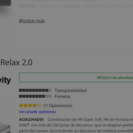
NÚCLEO:
Carcasa con 522 Muelles ensacados con altura de 12,
colchón de una fantástica capacidad de transpiración
DESENFUNDABLE:
El colchón cuenta con una cremallera que po
Mostrar más
siguiendo las indicaciones del fabricante
ENROLLADO:
Para una mayor agilidad en la entrega, se envía 
APTO PARA CAMAS ARTICULADAS:
Con una inclinación de ha
INDEPENDENCIA DE LECHOS:
Las capas de espuma innovadora
movimiento y ayudan a mantener la columna en una posición a
ENVÍO GRATIS
Relax 2.0
ALTURA:
+/- 25 cm
REGALO de almohada(
Transpirabilidad
Firmeza
21 Opinion(es)
Ver/añadir opiniones
ACOLCHADO:
Combinación de HR Súper Soft, HR de Firmeza me
GRID®, con más de 250 zonas de descanso, que se adaptan perfe
parte del cuerpo, favoreciendo un descanso de máxima comodid