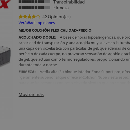
Transpirabilidad
Firmeza
42 Opinion(es)
Ver/añadir opiniones
MEJOR COLCHÓN FLEX CALIDAD-PRECIO
ACOLCHADO DOBLE:
A base de fibras hipoalergénicas, que p
capacidad de transpiración y una acogida muy suave en la tum
una capa de viscoelástica con partículas de gel, que además de 
perfecto de cada cuerpo, no provocan sensación de agobio gracia
de gel, que actúan como termorreguladores, proporcionando un
durante toda la noche
FIRMEZA:
Media-alta (Su bloque interior Zona Suport-pro, ofre
ligeramente superior al que ofrece el Colchón Nube y está espec
para que las personas con peso elevado sientan que no se hunde
SISTEMA COMMODO+®
: Bloque de espumación que se coloca 
Mostrar más
que proporciona un reparto homogéneo del peso sobre toda la s
descanso
NÚCLEO:
Carcasa de Muelles Ensacados Pocket Premium PRO, 
perfectamente a la fisonomía de cada durmiente y que además a
independencia de lechos en el descanso
DESCANSO INDEPENDIENTE EN AMBOS LADOS DE LA CAMA: