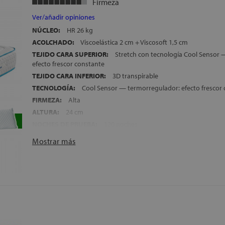
Firmeza
Ver/añadir opiniones
NÚCLEO:
HR 26 kg
ACOLCHADO:
Viscoelástica 2 cm + Viscosoft 1,5 cm
TEJIDO CARA SUPERIOR:
Stretch con tecnología Cool Sensor 
efecto frescor constante
TEJIDO CARA INFERIOR:
3D transpirable
TECNOLOGÍA:
Cool Sensor — termorregulador: efecto frescor
FIRMEZA:
Alta
ALTURA:
24 cm
NOCHES DE PRUEBA:
120 noches
GARANTÍA:
5 años
Mostrar más