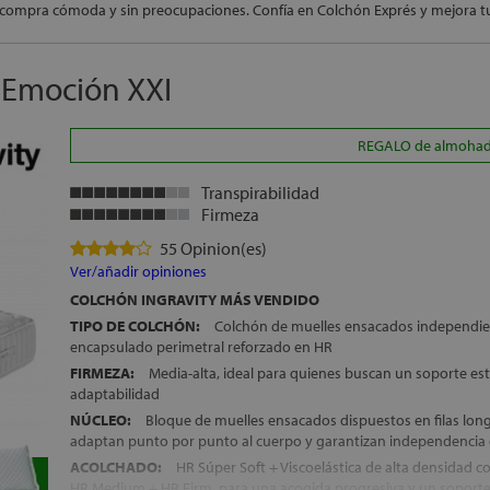
compra cómoda y sin preocupaciones. Confía en Colchón Exprés y mejora tu
h Emoción XXI
REGALO de almohada(
Transpirabilidad
Firmeza
55 Opinion(es)
Ver/añadir opiniones
COLCHÓN INGRAVITY MÁS VENDIDO
TIPO DE COLCHÓN:
Colchón de muelles ensacados independie
encapsulado perimetral reforzado en HR
FIRMEZA:
Media-alta, ideal para quienes buscan un soporte est
adaptabilidad
NÚCLEO:
Bloque de muelles ensacados dispuestos en filas long
adaptan punto por punto al cuerpo y garantizan independencia 
ACOLCHADO:
HR Súper Soft + Viscoelástica de alta densidad co
HR Medium + HR Firm, para una acogida progresiva y un soporte