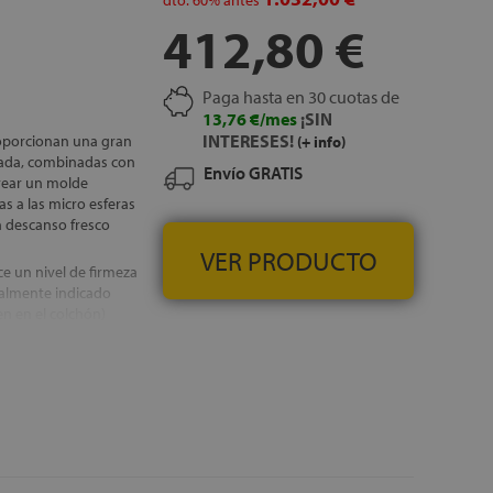
dto.
60%
antes
412,80 €
Paga hasta en 30 cuotas de
13,76 €/mes
¡SIN
INTERESES!
roporcionan una gran
(+ info)
bada, combinadas con
Envío GRATIS
crear un molde
s a las micro esferas
 descanso fresco
VER PRODUCTO
ce un nivel de firmeza
ialmente indicado
n en el colchón)
bajo el acolchado y
uperficie de
que se adaptan
porta una excelente
Esto es perfecto