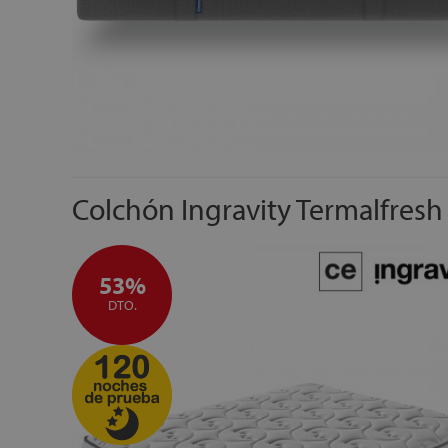
Colchón Ingravity Termalfresh 
53%
DTO.