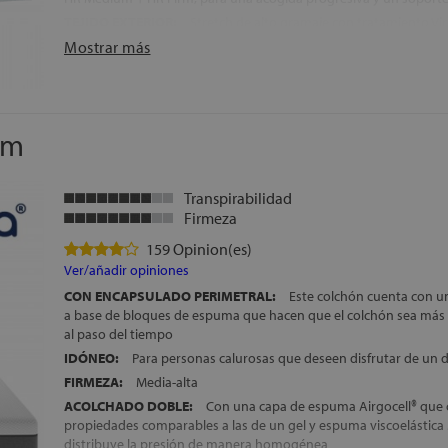
TEJIDO EXTERIOR:
Stretch de alto gramaje con tratamiento Vir
impide la adhesión de virus, bacterias y ácaros, garantizando u
Mostrar más
higiénico y saludable
ENCAPSULADO PERIMETRAL:
Refuerzo en HR de alta densidad
bloque de muelles, evita hundimientos en los bordes y amplía la s
TRANSPIRABILIDAD:
Muy alta, gracias a la estructura abierta d
um
ventilación natural del núcleo de muelles ensacados
CARA DE USO:
Colchón diseñado para un uso a una cara, con 
para mantener la firmeza y la durabilidad en el tiempo
Transpirabilidad
ALTURA:
+/- 24 cm
Firmeza
GARANTÍA:
10 años
159 Opinion(es)
FABRICACIÓN ESPAÑOLA:
Control exhaustivo en cada fase del
Ver/añadir opiniones
asegurar acabados de máxima calidad
CON ENCAPSULADO PERIMETRAL:
Este colchón cuenta con u
a base de bloques de espuma que hacen que el colchón sea más 
al paso del tiempo
IDÓNEO:
Para personas calurosas que deseen disfrutar de un d
FIRMEZA:
Media-alta
ACOLCHADO DOBLE:
Con una capa de espuma Airgocell® que 
propiedades comparables a las de un gel y espuma viscoelásti
distribuye la presión de manera homogénea