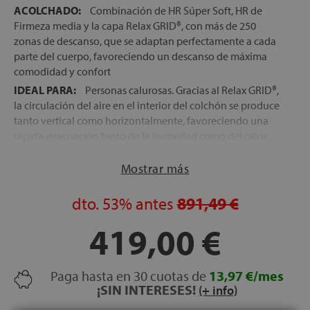
ACOLCHADO:
Combinación de HR Súper Soft, HR de
Firmeza media y la capa Relax GRID®, con más de 250
zonas de descanso, que se adaptan perfectamente a cada
parte del cuerpo, favoreciendo un descanso de máxima
comodidad y confort
IDEAL PARA:
Personas calurosas. Gracias al Relax GRID®,
la circulación del aire en el interior del colchón se produce
tanto vertical como horizontalmente, favoreciendo una
rápida evacuación tanto de la humedad como del calor
que desprende el cuerpo al dormir
Mostrar más
TECNOLOGÍA RELAX GRID®:
Tecnología patentada por
Relax, formada por una cuadrícula de espumación de alta
densidad y máxima flexibilidad, que actúan como micro-
dto.
53%
antes
891,49 €
muelles que se adaptan perfectamente a cada zona del
419,00 €
cuerpo, favoreciendo el perfecto alineamiento de la
columna en cualquier postura de descanso
FIRMEZA:
Media-alta, la favorita del 80% de los
Paga hasta en 30 cuotas de
13,97 €/mes
durmientes
¡SIN INTERESES!
(+ info)
NÚCLEO:
Bloque de espumación Intense, de alta