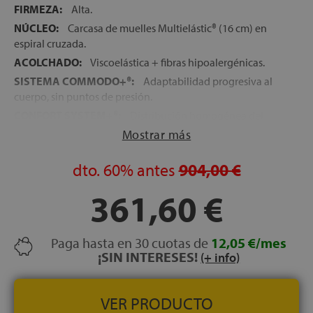
FIRMEZA:
Alta.
NÚCLEO:
Carcasa de muelles Multielástic® (16 cm) en
espiral cruzada.
ACOLCHADO:
Viscoelástica + fibras hipoalergénicas.
SISTEMA COMMODO+®:
Adaptabilidad progresiva al
cuerpo, sin puntos de presión.
CONFORT SYSTEM+®:
Distribución homogénea del
peso y mayor adaptabilidad.
Mostrar más
ENCAPSULADO PERIMETRAL:
Refuerzo de HR de alta
densidad para mayor estabilidad.
dto.
60%
antes
904,00 €
FELT PROTECT:
Capa protectora resistente al desgaste y
361,60 €
a la deformación.
SISTEMA OPTIGRADE®:
Regulación activa de
temperatura y humedad.
Paga hasta en 30 cuotas de
12,05 €/mes
SISTEMA TOTAL PROTECT:
Tratamiento antibacteriano
¡SIN INTERESES!
(+ info)
y antiácaros.
ASAS LATERALES:
4 asas verticales para fácil
VER PRODUCTO
manipulación.