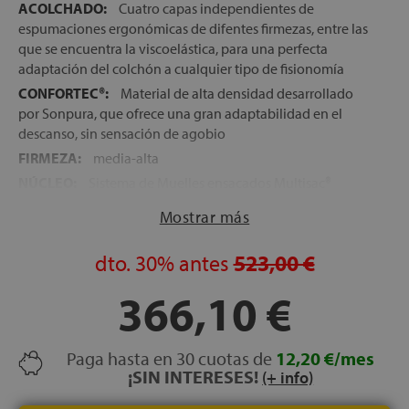
ACOLCHADO:
Cuatro capas independientes de
espumaciones ergonómicas de difentes firmezas, entre las
que se encuentra la viscoelástica, para una perfecta
adaptación del colchón a cualquier tipo de fisionomía
CONFORTEC®:
Material de alta densidad desarrollado
por Sonpura, que ofrece una gran adaptabilidad en el
descanso, sin sensación de agobio
FIRMEZA:
media-alta
NÚCLEO:
Sistema de Muelles ensacados Multisac®
System. Tecnología desarrollada por Sonpura, que
Mostrar más
incorpora más de 500 muelles independientes en la
medida de 150x190 y que además de adaptarse
dto.
30%
antes
523,00 €
perfectamente a cada parte del cuerpo, ofrece una
excelente independencia de lechos
366,10 €
ENCAPSULADO:
Todo el bloque de muelles ensacados
está protegido con espumación de alta densidad, en lo
que se denomina, sistema Compact, que ofrece una gran
Paga hasta en 30 cuotas de
12,20 €/mes
resistencia y nivel de estabilidad al núcleo
¡SIN INTERESES!
(+ info)
TRANSPIRABLE:
El núcleo de muelles ensacados es uno