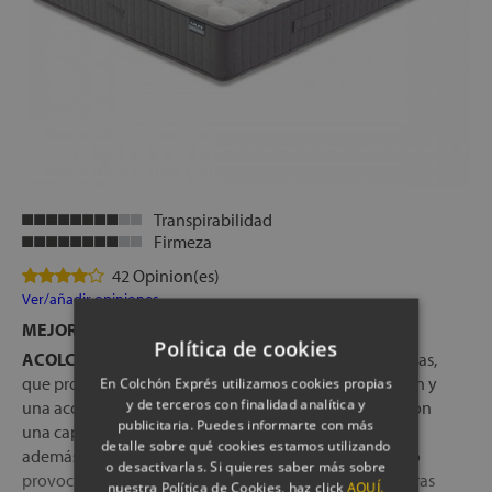
Transpirabilidad
Firmeza
42 Opinion(es)
Ver/añadir opiniones
MEJOR COLCHÓN FLEX CALIDAD-PRECIO
Política de cookies
ACOLCHADO DOBLE:
A base de fibras hipoalergénicas,
que proporcionan una gran capacidad de transpiración y
En Colchón Exprés utilizamos cookies propias
y de terceros con finalidad analítica y
una acogida muy suave en la tumbada, combinadas con
publicitaria. Puedes informarte con más
una capa de viscoelástica con partículas de gel, que
detalle sobre qué cookies estamos utilizando
además de crear un molde perfecto de cada cuerpo, no
o desactivarlas. Si quieres saber más sobre
provocan sensación de agobio gracias a las micro esferas
nuestra Política de Cookies, haz click
AQUÍ.