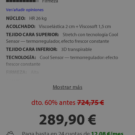
Firmeza
Ver/añadir opiniones
NÚCLEO:
HR 26 kg
ACOLCHADO:
Viscoelástica 2 cm + Viscosoft 1,5 cm
TEJIDO CARA SUPERIOR:
Stretch con tecnología Cool
Sensor — termorregulador, efecto frescor constante
TEJIDO CARA INFERIOR:
3D transpirable
TECNOLOGÍA:
Cool Sensor — termorregulador: efecto
frescor constante
FIRMEZA:
Alta
ALTURA:
24 cm
Mostrar más
NOCHES DE PRUEBA:
120 noches
GARANTÍA:
5 años
dto.
60%
antes
724,75 €
289,90 €
Paga hasta en 24 cuotas de
12,08 €/mes