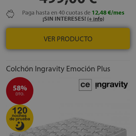
en 5 horas, recuperación completa en 24 horas
RECONOCIMIENTO:
Producto del Año 2026 (categoría
Paga hasta en 40 cuotas de
12,48 €/mes
innovación)
¡SIN INTERESES!
(+ info)
NOCHES DE PRUEBA:
100 noches
GARANTÍA:
10 años
VER PRODUCTO
Colchón Ingravity Emoción Plus
58%
DTO.