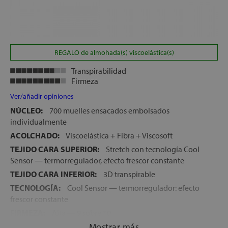
REGALO de almohada(s) viscoelástica(s)
Transpirabilidad
Firmeza
Ver/añadir opiniones
NÚCLEO:
700 muelles ensacados embolsados
individualmente
ACOLCHADO:
Viscoelástica + Fibra + Viscosoft
TEJIDO CARA SUPERIOR:
Stretch con tecnología Cool
Sensor — termorregulador, efecto frescor constante
TEJIDO CARA INFERIOR:
3D transpirable
TECNOLOGÍA:
Cool Sensor — termorregulador: efecto
frescor constante
FIRMEZA:
Alta — 9 sobre 10
Mostrar más
ALTURA:
26 cm