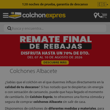
🇪🇸
Envío gratis en pedidos superiores a 49€
▼
ajas
hones
Colchones Albacete
¿Sabías que el colchón en el que duermes influye directamente en la
eres
calidad de tu descanso
? Si has notado que te despiertas sin energía
ases
o con sensación de cansancio, puede que haya llegado el momento
de cambiarlo. En
Colchón Exprés
, te ofrecemos una forma cómoda y
segura de comprar
colchones Albacete
sin salir de casa.
Disponemos de colchones de
diferentes medidas y materiales
, para