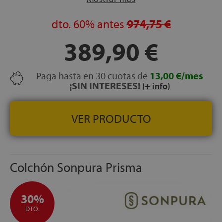
CARAS:
Una sola cara de uso
dto.
60%
antes
974,75 €
ASAS:
4 asas laterales
LECHOS INDEPENDIENTES:
Sí — 700 muelles
389,90 €
ensacados embolsados individualmente
NOCHES DE PRUEBA:
120 noches
Paga hasta en 30 cuotas de
13,00 €/mes
GARANTÍA:
5 años
¡SIN INTERESES!
(+ info)
VER PRODUCTO
Colchón Sonpura Prisma
30%
DTO.