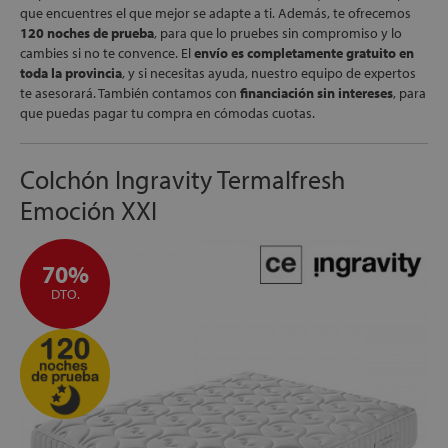
apés
que encuentres el que mejor se adapte a ti. Además, te ofrecemos
ibles
120 noches de prueba
, para que lo pruebes sin compromiso y lo
cambies si no te convence. El
envío es completamente gratuito en
toda la provincia
, y si necesitas ayuda, nuestro equipo de expertos
te asesorará. También contamos con
financiación sin intereses
, para
que puedas pagar tu compra en cómodas cuotas.
hadas
Colchón Ingravity Termalfresh
Emoción XXI
ceros
70%
DTO.
mentos
ños