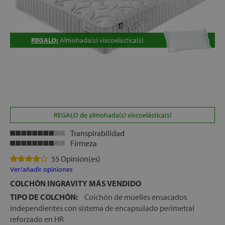
let
REGALO:
Almohada(s) viscoelástica(s)
x1
REGALO de almohada(s) viscoelástica(s)
cks
Transpirabilidad
Firmeza
rro
55 Opinion(es)
Ver/añadir opiniones
COLCHÓN INGRAVITY MÁS VENDIDO
TIPO DE COLCHÓN:
Colchón de muelles ensacados
independientes con sistema de encapsulado perimetral
reforzado en HR