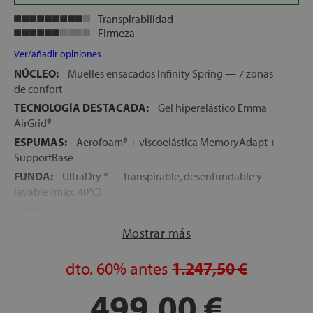
Transpirabilidad
Firmeza
Ver/añadir opiniones
NÚCLEO:
Muelles ensacados Infinity Spring — 7 zonas
de confort
TECNOLOGÍA DESTACADA:
Gel hiperelástico Emma
AirGrid®
ESPUMAS:
Aerofoam® + viscoelástica MemoryAdapt +
SupportBase
FUNDA:
UltraDry™ — transpirable, desenfundable y
lavable (máx. 40°C)
FIRMEZA:
Media
ALTURA:
27 cm
Mostrar más
CARAS:
No reversible — una sola cara de uso
dto.
60%
antes
1.247,50 €
PESO RECOMENDADO:
Óptimo entre 60 y 100 kg por
durmiente
499,00 €
LOGÍSTICA:
Colchón comprimido en caja — expansión