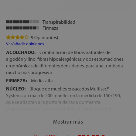
Transpirabilidad
Firmeza
9 Opinion(es)
Ver/añadir opiniones
ACOLCHADO:
Combinación de fibras naturales de
algodón y lino, fibras hipoalergénicas y dos espumaciones
ergonómicas de diferentes densidades, para una tumbada
mucho más progresiva
FIRMEZA:
Media-alta
NÚCLEO:
Bloque de muelles ensacados Multisac®
System con más de 500 muelles en la medida de 150x190,
que se adaptan a la postura de cada durmiente,
proporcionando la presión óptima en cada parte del
cuerpo
Mostrar más
TEJIDO EXTERIOR:
Tejido a base de bambú, de máximo
frescor, que junto con las fibras del acolchado y el núcleo