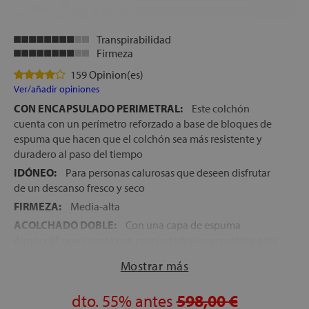
Transpirabilidad
Firmeza
159 Opinion(es)
Ver/añadir opiniones
CON ENCAPSULADO PERIMETRAL:
Este colchón
cuenta con un perímetro reforzado a base de bloques de
espuma que hacen que el colchón sea más resistente y
duradero al paso del tiempo
IDÓNEO:
Para personas calurosas que deseen disfrutar
de un descanso fresco y seco
FIRMEZA:
Media-alta
ACOLCHADO DOBLE:
Con una capa de espuma
Airgocell® que cuenta con propiedades comparables a las
de un gel y espuma viscoelástica Memory Foam que
Mostrar más
distribuye la presión de manera homogénea
NÚCLEO:
Carcasa con 522 Muelles ensacados con altura
dto.
55%
antes
598,00 €
de 12,5 cm que dotan al colchón de una fantástica