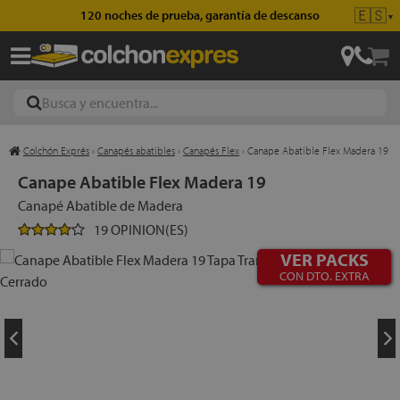
🇪🇸
120 noches de prueba, garantía de descanso
▼
Colchón Exprés
›
Canapés abatibles
›
Canapés Flex
›
Canape Abatible Flex Madera 19
ajas
Canape Abatible Flex Madera 19
Canapé Abatible de Madera
19 OPINION(ES)
hones
VER PACKS
CON DTO. EXTRA
eres
ases