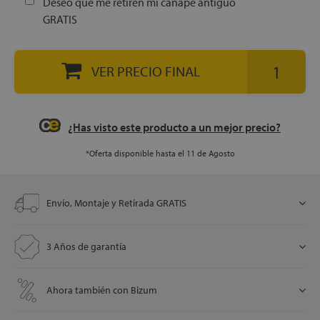
Deseo que me retiren mi canapé antiguo
GRATIS
let
VER PRECIO FINAL
¿Has visto este producto a un mejor precio?
x1
*Oferta disponible hasta el 11 de Agosto
cks
Envío, Montaje y Retirada GRATIS
rro
3 Años de garantía
Ahora también con Bizum