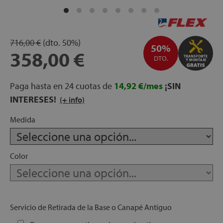
apés
ibles
716,00 €
(dto.
50%)
50%
358,00 €
DTO.
hadas
Paga hasta en 24 cuotas de
14,92 €/mes
¡SIN
INTERESES!
(+ info)
ceros
Medida
Color
mentos
Servicio de Retirada de la Base o Canapé Antiguo
ños