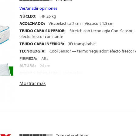
Ver/añadir opiniones
NÚCLEO:
HR 26 kg
ACOLCHADO:
Viscoelástica 2 cm + Viscosoft 1,5 cm
TEJIDO CARA SUPERIOR:
Stretch con tecnología Cool Sensor 
efecto frescor constante
TEJIDO CARA INFERIOR:
3D transpirable
TECNOLOGÍA:
Cool Sensor — termorregulador: efecto frescor
FIRMEZA:
Alta
ALTURA:
24 cm
NOCHES DE PRUEBA:
120 noches
GARANTÍA:
5 años
Mostrar más
Transpirabilidad