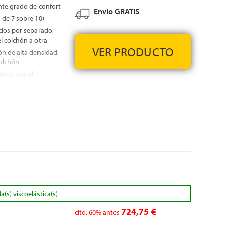
nte grado de confort
Envío GRATIS
a de 7 sobre 10)
dos por separado,
l colchón a otra
VER PRODUCTO
n de alta densidad,
colchón
oca tras el
oca sobre el bloque
 presiones que se
rte del cuerpo, la
tch, del exterior del
ad
IS
s) viscoelástica(s)
724,75 €
dto.
60%
antes