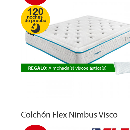
REGALO:
Almohada(s) viscoelástica(s)
Colchón Flex Nimbus Visco