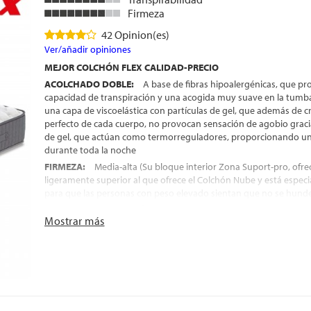
Firmeza
42 Opinion(es)
Ver/añadir opiniones
MEJOR COLCHÓN FLEX CALIDAD-PRECIO
ACOLCHADO DOBLE:
A base de fibras hipoalergénicas, que p
capacidad de transpiración y una acogida muy suave en la tum
una capa de viscoelástica con partículas de gel, que además de 
perfecto de cada cuerpo, no provocan sensación de agobio gracia
de gel, que actúan como termorreguladores, proporcionando un
durante toda la noche
FIRMEZA:
Media-alta (Su bloque interior Zona Suport-pro, ofre
ligeramente superior al que ofrece el Colchón Nube y está espec
para que las personas con peso elevado sientan que no se hunde
SISTEMA COMMODO+®
: Bloque de espumación que se coloca 
Mostrar más
que proporciona un reparto homogéneo del peso sobre toda la s
descanso
NÚCLEO:
Carcasa de Muelles Ensacados Pocket Premium PRO, 
perfectamente a la fisonomía de cada durmiente y que además a
independencia de lechos en el descanso
DESCANSO INDEPENDIENTE EN AMBOS LADOS DE LA CAMA:
para parejas que duermen juntas ya que si uno de los dos se m