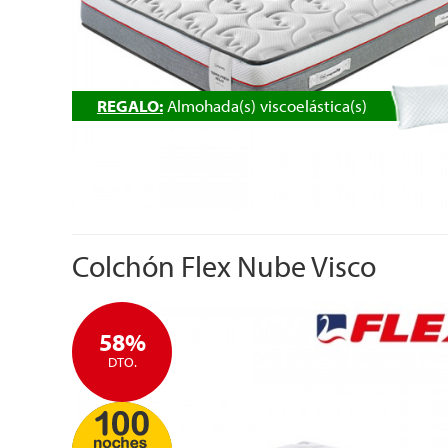
REGALO:
Almohada(s) viscoelástica(s)
Colchón Flex Nube Visco
58%
DTO.