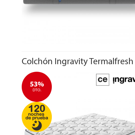
Colchón Ingravity Termalfresh 
53%
DTO.