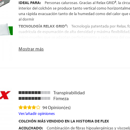
IDEAL PARA:
Personas calurosas. Gracias al Relax GRID®, la circul
interior del colchón se produce tanto vertical como horizontalm
una rápida evacuación tanto de la humedad como del calor que 
al dormir
TECNOLOGÍA RELAX GRID®:
Tecnología patentada por Relax, 
cuadrícula de espumación de alta densidad y máxima flexibilida
micro-muelles que se adaptan perfectamente a cada zona del cue
perfecto alineamiento de la columna en cualquier postura de de
Mostrar más
FIRMEZA:
Media-alta, la favorita del 80% de los durmientes
NÚCLEO:
Bloque de espumación Intense, de alta densidad
EXCELENTE INDEPENDENCIA DE LECHOS:
El Relax GRID® evita
transmita de una zona del colchón a otra
TEJIDO EXTERIOR CON TRATAMIENTO HYGIENIC®:
Tejido Stre
para una mejor adaptación del cuerpo a los acolchados del colc
Hygienic, que evita la proliferación de ácaros y bacterias en la su
Transpirabilidad
FABRICADO EN ESPAÑA
Firmeza
ENVÍO, MONTAJE Y RETIRADA DEL ANTIGUO COLCHÓN, GRAT
94 Opinion(es)
ALTURA:
+/- 25 cm
Ver/añadir opiniones
COLCHÓN MÁS VENDIDO EN LA HISTORIA DE FLEX
ACOLCHADO:
Combinación de fibras hipoalergénicas y viscoelá