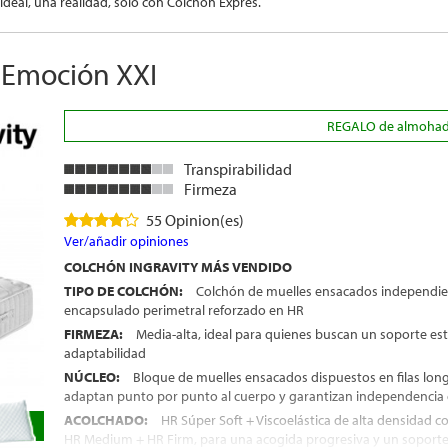
deal, una realidad, sólo con Colchón Exprés.
h Emoción XXI
REGALO de almohada(
Transpirabilidad
Firmeza
55 Opinion(es)
Ver/añadir opiniones
COLCHÓN INGRAVITY MÁS VENDIDO
TIPO DE COLCHÓN:
Colchón de muelles ensacados independie
encapsulado perimetral reforzado en HR
FIRMEZA:
Media-alta, ideal para quienes buscan un soporte est
adaptabilidad
NÚCLEO:
Bloque de muelles ensacados dispuestos en filas long
adaptan punto por punto al cuerpo y garantizan independencia 
ACOLCHADO:
HR Súper Soft + Viscoelástica de alta densidad co
HR Medium + HR Firm, para una acogida progresiva y un soporte