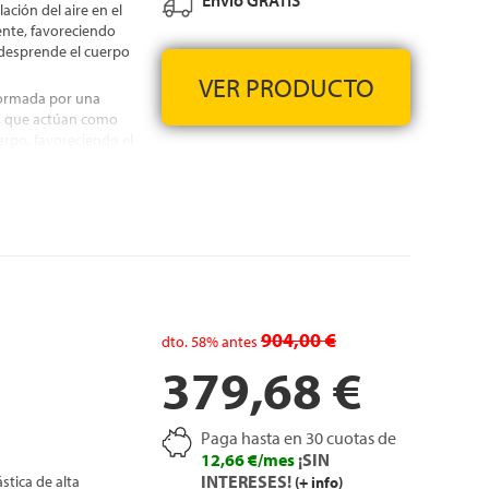
Envío GRATIS
ación del aire en el
ente, favoreciendo
desprende el cuerpo
VER PRODUCTO
formada por una
d, que actúan como
rpo, favoreciendo el
scanso
 que el movimiento se
tch de punto elástico,
hón, con tratamiento
perficie de descanso
904,00 €
dto.
58%
antes
379,68 €
IS
Paga hasta en 30 cuotas de
12,66 €/mes
¡SIN
INTERESES!
stica de alta
(+ info)