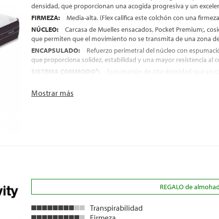
densidad, que proporcionan una acogida progresiva y un excele
FIRMEZA:
Media-alta. (Flex califica este colchón con una firmez
NÚCLEO:
Carcasa de Muelles ensacados, Pocket Premium;, cosi
que permiten que el movimiento no se transmita de una zona de
ENCAPSULADO:
Refuerzo perimetral del núcleo con espumació
que proporciona solidez, estabilidad y una mayor resistencia al 
SISTEMA COMMODO®:
Espumación de alta densidad que se col
acolchado para una mejor adaptación del colchón al cuerpo
CONFORT SYSTEM®:
Mostrar más
Material desarrollado por Flex, que se col
de muelles ensacados y que además de un reparto óptimo de las
ejercen sobre el cuerpo, evita que el durmiente note en alguna pa
carcasa de muelles
MUY BUENA INDEPENDENCIA DE LECHOS
SISTEMA OPTIGRADE®:
Tratamiento que se aplica al tejido Stre
colchón, para una mejor regulación de la temperatura y humed
ASAS LATERALES:
4 asas para una manipulación más fácil
ENVÍO, MONTAJE Y RETIRADA DEL ANTIGUO COLCHÓN, GRAT
REGALO de almohada(
ALTURA:
+/- 30 cm
Transpirabilidad
Firmeza