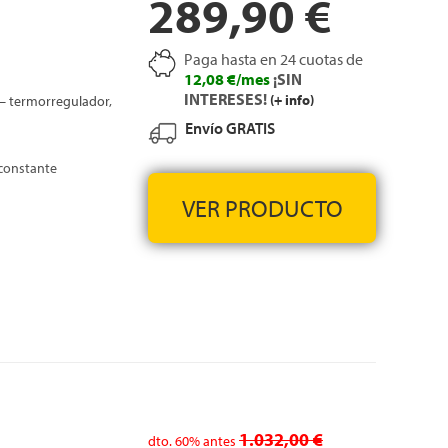
289,90 €
Paga hasta en 24 cuotas de
12,08 €/mes
¡SIN
INTERESES!
(+ info)
— termorregulador,
Envío GRATIS
 constante
VER PRODUCTO
1.032,00 €
dto.
60%
antes