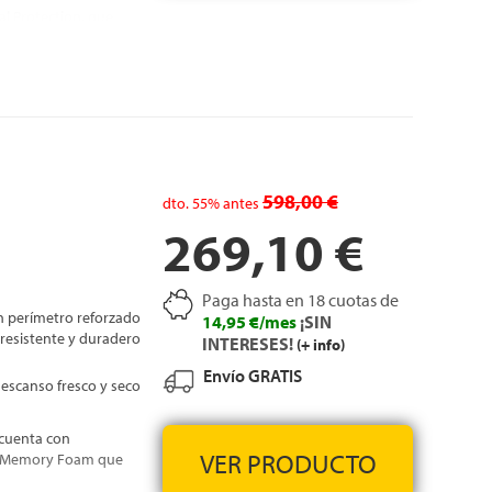
al Protection, que
n descanso más
 que protege el
uperficie útil
e los materiales y la
acolchado optimizado
598,00 €
dto.
55%
antes
269,10 €
 proceso para
Paga hasta en 18 cuotas de
n perímetro reforzado
14,95 €/mes
¡SIN
resistente y duradero
INTERESES!
(+ info)
Envío GRATIS
escanso fresco y seco
cuenta con
VER PRODUCTO
ca Memory Foam que