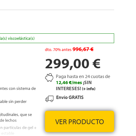
s) viscoelástica(s)
996,67 €
dto.
70%
antes
299,00 €
Paga hasta en 24 cuotas de
12,46 €/mes
¡SIN
INTERESES!
ntes con sistema de
(+ info)
Envío GRATIS
able sin perder
itudinales, que se
VER PRODUCTO
de lechos
n partículas de gel +
 estable