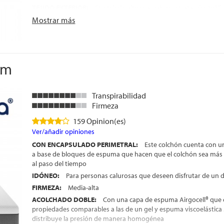
TEJIDO EXTERIOR:
Stretch de alto gramaje con tratamiento Vir
impide la adhesión de virus, bacterias y ácaros, garantizando u
Mostrar más
higiénico y saludable
ENCAPSULADO PERIMETRAL:
Refuerzo en HR de alta densidad
bloque de muelles, evita hundimientos en los bordes y amplía la s
TRANSPIRABILIDAD:
Muy alta, gracias a la estructura abierta d
um
ventilación natural del núcleo de muelles ensacados
CARA DE USO:
Colchón diseñado para un uso a una cara, con 
para mantener la firmeza y la durabilidad en el tiempo
Transpirabilidad
ALTURA:
+/- 24 cm
Firmeza
GARANTÍA:
10 años
159 Opinion(es)
FABRICACIÓN ESPAÑOLA:
Control exhaustivo en cada fase del
Ver/añadir opiniones
asegurar acabados de máxima calidad
CON ENCAPSULADO PERIMETRAL:
Este colchón cuenta con u
a base de bloques de espuma que hacen que el colchón sea más 
al paso del tiempo
IDÓNEO:
Para personas calurosas que deseen disfrutar de un d
FIRMEZA:
Media-alta
ACOLCHADO DOBLE:
Con una capa de espuma Airgocell® que 
propiedades comparables a las de un gel y espuma viscoelásti
distribuye la presión de manera homogénea