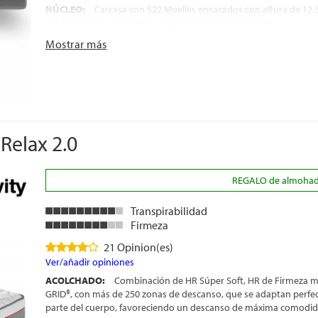
NÚCLEO:
Carcasa con 522 Muelles ensacados con altura de 12,
colchón de una fantástica capacidad de transpiración
DESENFUNDABLE:
El colchón cuenta con una cremallera que po
Mostrar más
siguiendo las indicaciones del fabricante
ENROLLADO:
Para una mayor agilidad en la entrega, se envía 
APTO PARA CAMAS ARTICULADAS:
Con una inclinación de ha
INDEPENDENCIA DE LECHOS:
Las capas de espuma innovadora
movimiento y ayudan a mantener la columna en una posición a
ENVÍO GRATIS
Relax 2.0
ALTURA:
+/- 25 cm
REGALO de almohada(
Transpirabilidad
Firmeza
21 Opinion(es)
Ver/añadir opiniones
ACOLCHADO:
Combinación de HR Súper Soft, HR de Firmeza me
GRID®, con más de 250 zonas de descanso, que se adaptan perfe
parte del cuerpo, favoreciendo un descanso de máxima comodid