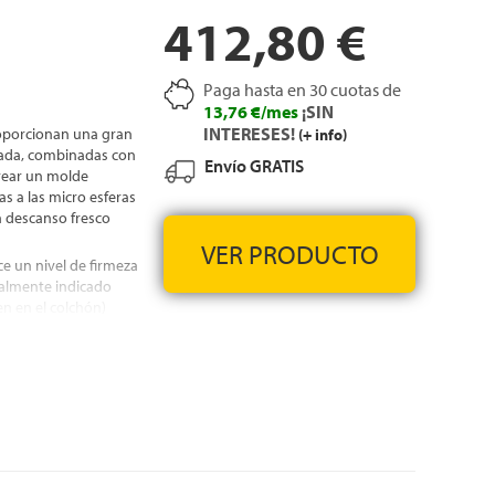
412,80 €
Paga hasta en 30 cuotas de
13,76 €/mes
¡SIN
INTERESES!
roporcionan una gran
(+ info)
bada, combinadas con
Envío GRATIS
crear un molde
s a las micro esferas
 descanso fresco
VER PRODUCTO
ce un nivel de firmeza
ialmente indicado
n en el colchón)
bajo el acolchado y
uperficie de
que se adaptan
porta una excelente
Esto es perfecto
ueve mucho durante la