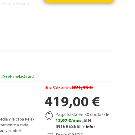
5 cm que dotan al
sibilita su lavado
envasado al vacío
sta 45º
s aíslan el
decuada
s) viscoelástica(s)
891,49 €
dto.
53%
antes
419,00 €
Paga hasta en 30 cuotas de
dia y la capa Relax
13,97 €/mes
¡SIN
ctamente a cada
INTERESES!
(+ info)
ad y confort