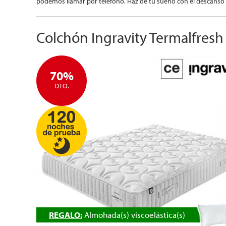
podemos llamar por teléfono. Haz de tu sueño con el descanso i
Colchón Ingravity Termalfres
70%
DTO.
REGALO:
Almohada(s) viscoelástica(s)