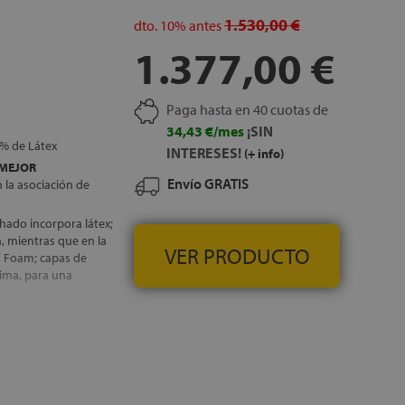
1.530,00 €
dto.
10%
antes
1.377,00 €
Paga hasta en 40 cuotas de
34,43 €/mes
¡SIN
0% de Látex
INTERESES!
(+ info)
MEJOR
Envío GRATIS
la asociación de
lchado incorpora látex;
a, mientras que en la
VER PRODUCTO
h Foam; capas de
lima, para una
cada cara) ,
emallera, que permite
. Así se consigue un