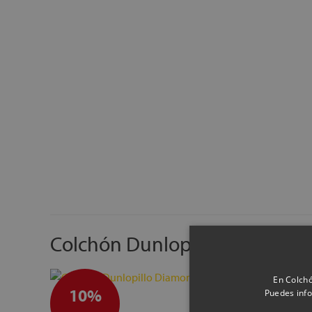
Colchón Dunlopillo Diamond
En Colchó
10%
Puedes info