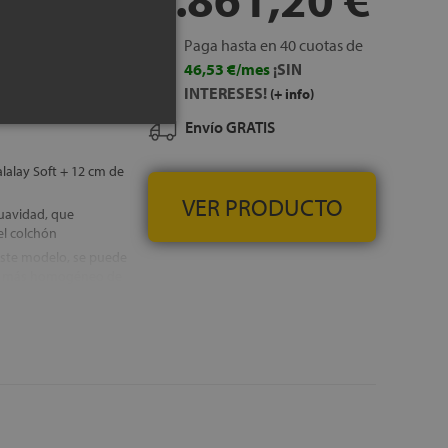
Paga hasta en 40 cuotas de
46,53 €/mes
¡SIN
urales de bambú y
INTERESES!
(+ info)
del aire en la
Envío GRATIS
alalay Soft + 12 cm de
VER PRODUCTO
suavidad, que
el colchón
 este modelo, se puede
uso más homogéneo de
nes óptimas para su
n perfilado
ral en la tapa, que
eza de la superficie
, GRATUITOS