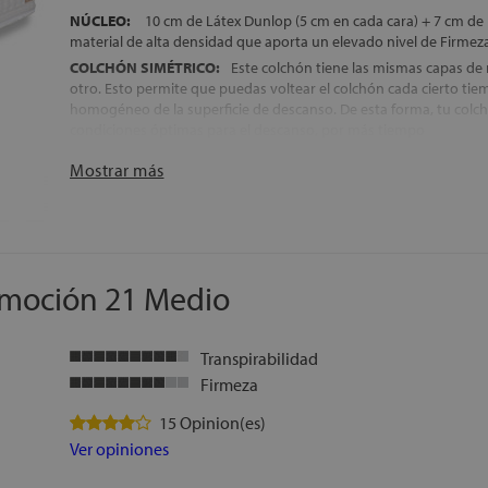
cliente lo desea, se puede crear como 2 colchones individuales, u
NÚCLEO:
10 cm de Látex Dunlop (5 cm en cada cara) + 7 cm d
central con una de las opciones gemelares que se muestran dentr
material de alta densidad que aporta un elevado nivel de Firmeza
artículo
COLCHÓN SIMÉTRICO:
Este colchón tiene las mismas capas de m
ENVÍO, MONTAJE Y RETIRADA DEL ANTIGUO COLCHÓN, GRAT
otro. Esto permite que puedas voltear el colchón cada cierto ti
homogéneo de la superficie de descanso. De esta forma, tu col
FABRICACIÓN ESPAÑOLA
condiciones óptimas para el descanso, por más tiempo
ALTURA:
+/- 21 cm
DESENFUNDABLE CON CREMALLERA:
Su cremallera perimetral
Mostrar más
funda, para facilitar la limpieza de la superficie de descanso y así
descanso más higiénico, libre de ácaros
Ideal para colocar sobre camas articuladas
ENVÍO, MONTAJE Y RETIRADA DEL ANTIGUO COLCHÓN, GRAT
FABRICACIÓN ESPAÑOLA
Emoción 21 Medio
ALTURA:
+/- 22 cm
Transpirabilidad
Firmeza
15 Opinion(es)
Ver opiniones