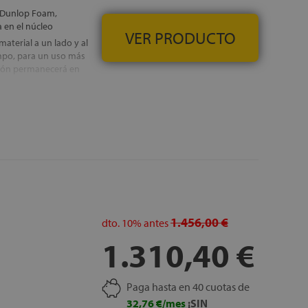
nidos en la parte
e Dunlop Foam,
o de la ficha de
 en el núcleo
VER PRODUCTO
aterial a un lado y al
IS
empo, para un uso más
chón permanecerá en
 permite retirar la
 poder disfrutar de un
IS
1.456,00 €
dto.
10%
antes
1.310,40 €
Paga hasta en 40 cuotas de
32,76 €/mes
¡SIN