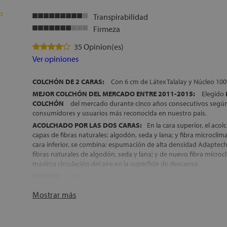
FABRICACIÓN ESPAÑOLA
Transpirabilidad
ALTURA:
+/- 24 cm
Firmeza
35 Opinion(es)
Ver opiniones
COLCHÓN DE 2 CARAS:
Con 6 cm de Látex Talalay y Núcleo 10
MEJOR COLCHÓN DEL MERCADO ENTRE 2011-2015:
Elegido
COLCHÓN
del mercado durante cinco años consecutivos según 
consumidores y usuarios más reconocida en nuestro país.
ACOLCHADO POR LAS DOS CARAS:
En la cara superior, el aco
capas de fibras naturales: algodón, seda y lana; y fibra microclim
cara inferior, se combina: espumación de alta densidad Adaptec
fibras naturales de algodón, seda y lana; y de nuevo fibra microc
máxima circulación del aire en la superficie de descanso
FIRMEZA:
Media
NÚCLEO 100% DE LÁTEX:
6 cm Látex Talalay Medium (3 cm por 
Mostrar más
considerado el mejor látex del mundo, y 12 cm de Látex Dunlop
DESENFUNDABLE:
La funda de este colchón, incorpora una cr
retirarla, para una limpieza más fácil de la superficie de descanso