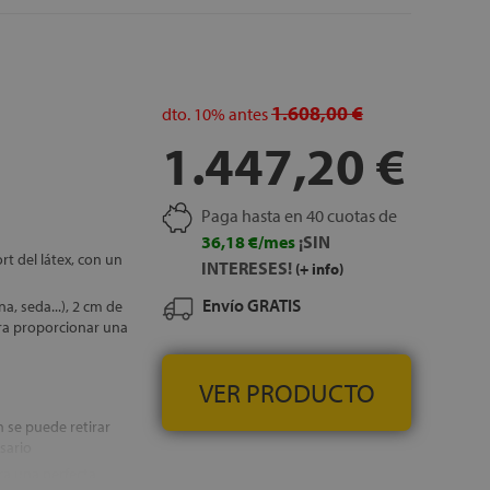
perfilado interno, este
, GRATUITOS
1.608,00 €
dto.
10%
antes
1.447,20 €
Paga hasta en 40 cuotas de
36,18 €/mes
¡SIN
t del látex, con un
INTERESES!
(+ info)
Envío GRATIS
a, seda...), 2 cm de
ra proporcionar una
VER PRODUCTO
 se puede retirar
sario
ra una perfecta