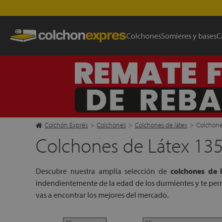
120 noches de prueba con garant
Colchones
Somieres y bases
C
Colchón Exprés
>
Colchones
>
Colchones de látex
>
Colchone
Colchones de Látex 13
Descubre nuestra amplia selección de
colchones de 
indendientemente de la edad de los durmientes y te permi
vas a encontrar los mejores del mercado.