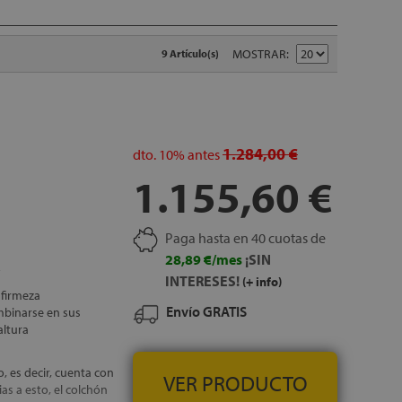
MOSTRAR
9 Artículo(s)
1.284,00 €
dto.
10%
antes
1.155,60 €
Paga hasta en 40 cuotas de
28,89 €/mes
¡SIN
INTERESES!
(+ info)
 firmeza
Envío GRATIS
mbinarse en sus
altura
o, es decir, cuenta con
VER PRODUCTO
as a esto, el colchón