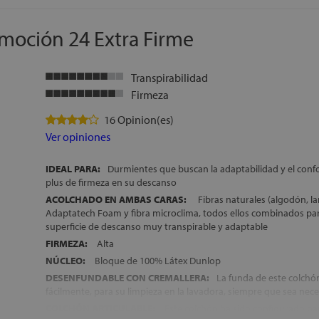
microclima de descanso mucho más higiénico y saludable
COLCHÓN ARTICULABLE:
Gracias a su configuración interior y 
moción 24 Extra Firme
colchón es ideal para su colocación sobre camas articuladas
TRANSPORTE, MONTAJE Y RETIRADA DEL ANTIGUO COLCHÓN
FABRICACIÓN ESPAÑOLA
Transpirabilidad
ALTURA:
+/- 24 cm
Firmeza
16 Opinion(es)
Ver opiniones
IDEAL PARA:
Durmientes que buscan la adaptabilidad y el confor
plus de firmeza en su descanso
ACOLCHADO EN AMBAS CARAS:
Fibras naturales (algodón, lan
Adaptatech Foam y fibra microclima, todos ellos combinados pa
superficie de descanso muy transpirable y adaptable
FIRMEZA:
Alta
NÚCLEO:
Bloque de 100% Látex Dunlop
DESENFUNDABLE CON CREMALLERA:
La funda de este colchón
fácilmente, para su limpieza en la lavadora, siempre que sea nece
COLCHÓN ARTICULABLE:
Este colchón ha sido configurado pa