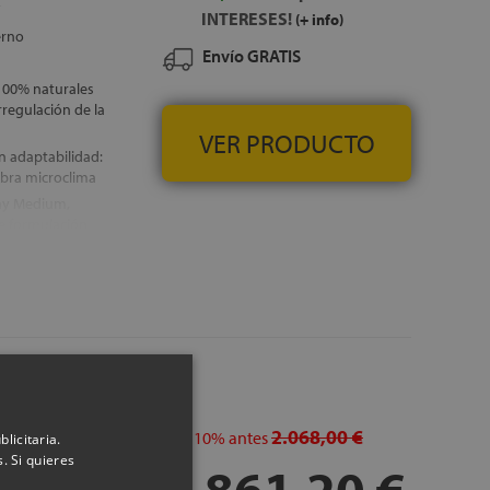
INTERESES!
(+ info)
erno
Envío GRATIS
 100% naturales
regulación de la
VER PRODUCTO
 adaptabilidad:
ibra microclima
lay Medium,
de formulación
lidad: Adaptech
clima
IS
2.068,00 €
dto.
10%
antes
licitaria.
. Si quieres
1.861,20 €