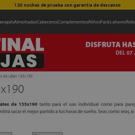
ía de descanso
anapés
Almohadas
Cabeceros
Complementos
Niños
Packs ahorro
Reba
s de Látex 135x190
5x190
látex de 135x190
tanto para el uso individual como para pareja
tirá sacar el mejor partido a tus horas de sueño. Seas como seas, si