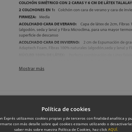
COLCHÓN SIMÉTRICO CON 2 CARAS Y 6 CM DE LÁTEX TALALAY
2 COLCHONES EN 1:
Colchón con cara de verano y cara de invi
FIRMEZA:
Media
ACOLCHADO CARA DE VERANO:
Capa de látex de 2cm, Fibras
(algodón, seda y lana) y Fibra Microclima, para una mayor termor
superficie de descanso
ACOLCHADO CARA DE INVIERNO:
2 cm de Espumación de gran
Adaptech Foam, Fibras 100% naturales (algodón,seda y lana) y F
NÚCLEO 100% DE LÁTEX:
Perfecta combinación de Látex Tala
considerado el mejor látex del mundo y de Látex Dunlop, látex 
especial, desarrollado por Dunlopillo
Mostrar más
ACOLCHADO INFERIOR:
2 cm de Espumación de gran adaptabi
Foam, Fibras 100% naturales (algodón,seda y lana) y Fibra micro
DESENFUNDABLE:
Con cremallera
ENVÍO, MONTAJE Y RETIRADA DEL ANTIGUO COLCHÓN, GRAT
FABRICACIÓN ESPAÑOLA
 Medium de 24 cm
ALTURA:
+/- 21 cm
Política de cookies
n Exprés utilizamos cookies propias y de terceros con finalidad analítica y pub
Transpirabilidad
rmarte con más detalle sobre qué cookies estamos utilizando o desactivarlas
Firmeza
saber más sobre nuestra Política de Cookies, haz click
AQUÍ.