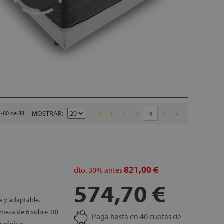
MOSTRAR
1-80 de 88
4
1
2
3
5
821,00 €
dto.
30%
antes
574,70 €
 y adaptable.
meza de 6 sobre 10)
Paga hasta en 40 cuotas de