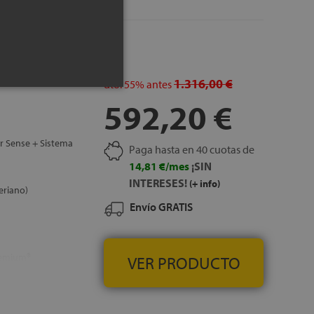
 colchón que permite
 colchón
, GRATUITOS
1.316,00 €
dto.
55%
antes
592,20 €
or Sense + Sistema
Paga hasta en 40 cuotas de
14,81 €/mes
¡SIN
INTERESES!
(+ info)
eriano)
Envío GRATIS
remium®
VER PRODUCTO