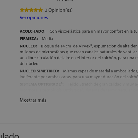
3 Opinion(es)
Ver opiniones
ACOLCHADO:
Con viscoelástica para un mayor confort en la 
FIRMEZA:
Media
NÚCLEO:
Bloque de 14 cm de AirVex®, espumación de alta de
millones de microesferas que crean canales naturales de ventilac
una libre circulación del aire en el interior del colchón, para una
del núcleo
NÚCLEO SIMÉTRICO:
Mismas capas de material a ambos lados, l
indiferente por ambas caras, para una mayor duración del colch
SISTEMA OPTIGRADE®:
Tejido Stretch de gran calidad y muy a
incorpora la tecnología Optigrade®, sistema de termorregulació
magnífica distribución del calor que genera el cuerpo en la superf
Mostrar más
evitando la sensación de agobio y permitiendo un descanso fres
IDEAL PARA CAMAS ARTICULADAS:
Este colchón está especi
su uso sobre somieres articulados
COLCHÓN DESENFUNDABLE CON CREMALLERA:
Este colchón
funda que se abre en forma de libro, lo que permite facilitar al m
ulado
limpieza para un uso más higiénico del producto