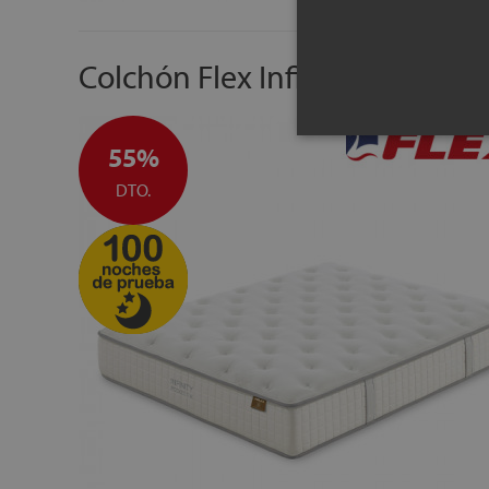
Colchón Flex Infinity Pocket F
55%
DTO.