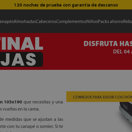
120 noches de prueba con garantía de descanso
anapés
Almohadas
Cabeceros
Complementos
Niños
Packs ahorro
Reba
ón 105x190
que necesitas y una
s vueltas en la cama.
de medidas que se ajustan a las
te con tu canapé o somier. Si te