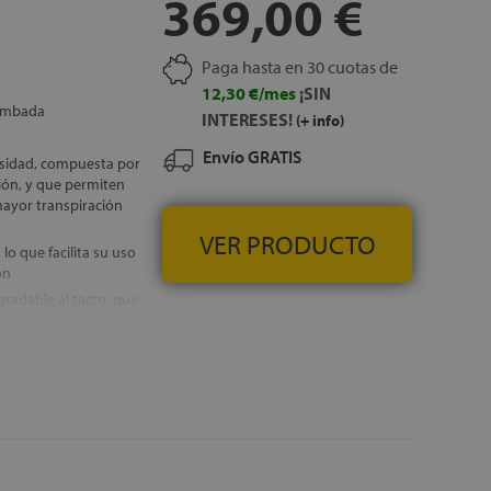
369,00 €
Paga hasta en 30 cuotas de
12,30 €/mes
¡SIN
tumbada
INTERESES!
(+ info)
Envío GRATIS
nsidad, compuesta por
ión, y que permiten
 mayor transpiración
VER PRODUCTO
o que facilita su uso
ón
gradable al tacto, que
n que consigue una
icie del colchón,
co toda la noche
almente diseñado para
 dispone de una
áximo las labores de