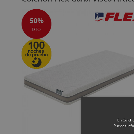
50%
DTO.
En Colchó
Puedes info