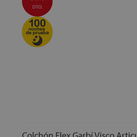
DTO.
Colchón Flex Garbí Visco Artic