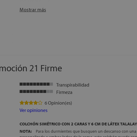
VOLTEABLE:
No.
ACABADO EXTERIOR:
Tapa-tapa.
Mostrar más
ALTURA:
28cm.
TRANSPORTE, MONTAJE Y RETIRADA:
Gratuitos
FABRICACIÓN:
Española
Emoción 21 Firme
Transpirabilidad
Firmeza
6 Opinion(es)
Ver opiniones
COLCHÓN SIMÉTRICO CON 2 CARAS Y 6 CM DE LÁTEX TALALAY
NOTA:
Para los durmientes que busquen un descanso con una