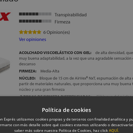
CATEGORÍA: COLCHONES FLEX SELECTION
TRANSPORTE, MONTAJE Y RETIRADA DEL ANTIGUO COLCHÓN
Transpirabilidad
ALTURA:
+/- 17,5 cm
Firmeza
6 Opinion(es)
Ver opiniones
ACOLCHADO VISCOELÁSTICO CON GEL:
de alta densidad, qu
muy buena adaptabilidad, a la vez que una agradable sensación d
descanso
FIRMEZA:
Media-Alta
NÚCLEO:
Bloque de 15 cm de AirVex® NxT, espumación de alta 
partir de materiales naturales, que proporciona una muy buena t
núcleo y una gran firmeza
7 ZONAS DE FIRMEZA DIFERENCIADAS:
El bloque del núcleo 
molde, y dispone de 7 zonas de firmeza diferenciadas, para un c
cada parte del cuerpo
Política de cookies
COLCHÓN
DESENFUNDABLE CON CREMALLERA:
Con apertur
Mostrar más
n Exprés utilizamos cookies propias y de terceros con finalidad analítica y pub
Esto facilita las labores de limpieza de la superficie del colchón, 
rmarte con más detalle sobre qué cookies estamos utilizando o desactivarlas
descanso mucho más higiénico
saber más sobre nuestra Política de Cookies, haz click
AQUÍ.