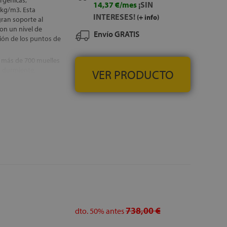
ergénicas,
14,37 €/mes
¡SIN
 kg/m3. Esta
INTERESES!
(+ info)
ran soporte al
on un nivel de
Envío GRATIS
ión de los puntos de
 más de 700 muelles
a durmiente,
VER PRODUCTO
ostura de descanso,
 de la cama
na mayor sensación de
ncuentra protegido
 la superficie de
de la cama,
rtan una mayor
 más duradero al paso
S EN LA PENÍNSULA
738,00 €
dto.
50%
antes