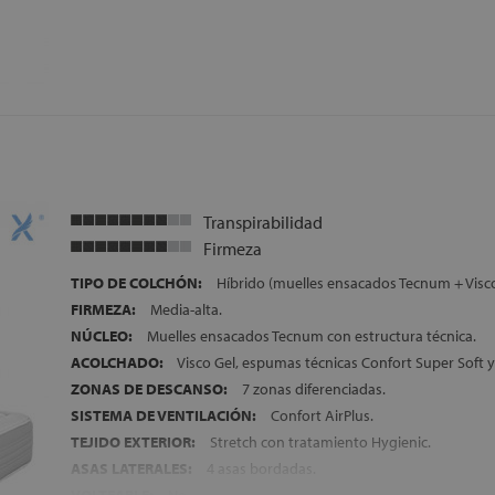
GARANTÍA:
3 años
Transpirabilidad
Firmeza
TIPO DE COLCHÓN:
Híbrido (muelles ensacados Tecnum + Visco
FIRMEZA:
Media-alta.
NÚCLEO:
Muelles ensacados Tecnum con estructura técnica.
ACOLCHADO:
Visco Gel, espumas técnicas Confort Super Soft 
ZONAS DE DESCANSO:
7 zonas diferenciadas.
SISTEMA DE VENTILACIÓN:
Confort AirPlus.
TEJIDO EXTERIOR:
Stretch con tratamiento Hygienic.
ASAS LATERALES:
4 asas bordadas.