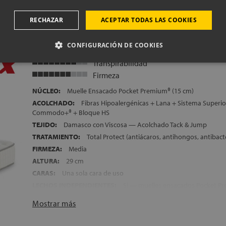
TECNOLOGÍA OPTIGRADE®:
Aplicada en el Tejido exterior del
una adecuada distribución de la temperatura en la superficie del
RECHAZAR
ACEPTAR TODAS LAS COOKIES
IDEAL PARA COLOCAR SOBRE CAMAS ARTICULADAS
M
CATEGORÍA:
Colchones Flex Ultimate
CONFIGURACIÓN DE COOKIES
TRANSPORTE, MONTAJE Y RETIRADA DEL ANTIGUO COLCHÓN
ALTURA:
+/- 18,5 cm
Transpirabilidad
Firmeza
NÚCLEO:
Muelle Ensacado Pocket Premium® (15 cm)
ACOLCHADO:
Fibras Hipoalergénicas + Lana + Sistema Superi
Commodo+® + Bloque HS
TEJIDO:
Damasco con Viscosa — Acolchado Tack & Jump
TRATAMIENTO:
Total Protect (antiácaros, antihongos, antibact
FIRMEZA:
Media
ALTURA:
29 cm
CARAS:
Una sola cara de uso
LECHOS INDEPENDIENTES:
Sí — muelles ensacados Pocket P
HIPOALERGÉNICO:
Sí
Mostrar más
TRANSPIRABILIDAD:
Alta
NOCHES DE PRUEBA:
100 noches