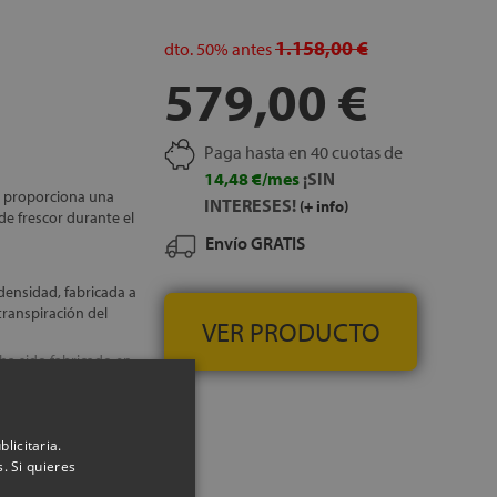
, GRATUITOS
1.158,00 €
dto.
50%
antes
579,00 €
Paga hasta en 40 cuotas de
14,48 €/mes
¡SIN
e proporciona una
INTERESES!
(+ info)
e frescor durante el
Envío GRATIS
densidad, fabricada a
ranspiración del
VER PRODUCTO
ha sido fabricado en
onfort adaptado a
a en forma de libro.
licitaria.
lo que favorece un
. Si quieres