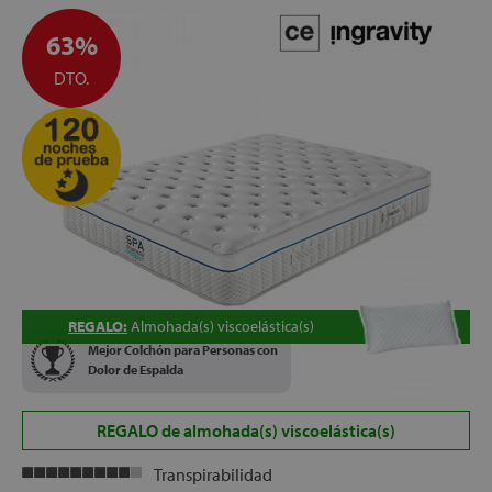
TRANSPORTE, MONTAJE Y RETIRADA DEL ANTIGUO
63%
COLCHÓN, GRATUITOS
ALTURA:
+/- 29 cm
DTO.
REGALO:
Almohada(s) viscoelástica(s)
Mejor Colchón para Personas con
Dolor de Espalda
REGALO de almohada(s) viscoelástica(s)
Transpirabilidad