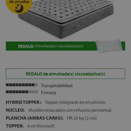
(5 cm) y Pocket Premium® Pro (18 cm) evita que el
movimiento se transmita de una zona del colchón a otra,
garantizando un descanso independiente en cada lado de
la cama. Esto resulta ideal para parejas que duermen
juntas, ya que el movimiento de uno de ellos durante la
noche, no alterará la calidad del descanso del otro
durmiente
REGALO:
Almohada(s) viscoelástica(s)
ENVÍO, INSTALACIÓN Y RETIRADA DEL COLCHÓN
ANTIGUO GRATIS
en la Península
ALTURA:
+/-32 cm
REGALO de almohada(s) viscoelástica(s)
Transpirabilidad
Firmeza
HYBRID TOPPER :
Topper integrado en el colchón
NÚCLEO:
Muelles ensacados con refuerzo perimetral
PLANCHA (AMBAS CARAS):
HR 25 kg (2 cm)
TOPPER:
4 cm Viscosoft