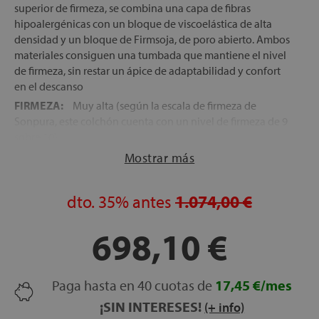
superior de firmeza, se combina una capa de fibras
hipoalergénicas con un bloque de viscoelástica de alta
densidad y un bloque de Firmsoja, de poro abierto. Ambos
materiales consiguen una tumbada que mantiene el nivel
de firmeza, sin restar un ápice de adaptabilidad y confort
en el descanso
FIRMEZA:
Muy alta (según la escala de firmeza de
Sonpura, este colchón cuenta con un nivel de firmeza de 9
sobre 10)
NÚCLEO:
Bloque de muelles ensacados Multisac® Micro,
Mostrar más
la gama más exclusiva de muelles ensacados de Sonpura.
La principal ventaja de este bloque se encuentra en el
dto.
35%
antes
1.074,00 €
diámetro de sus muelles embolsados, que al ser más
pequeño, se adaptan mucho mejor a cada parte del
698,10 €
cuerpo, proporcionando una gran relajación en la
tumbada así como una correcta alineación de la columna
en cualquier posición de descanso
Paga hasta en 40 cuotas de
17,45 €/mes
TEJIDO CON VISCOSA:
El tejido exterior del colchón en
este modelo, cambia con respecto al modelo anterior. En
¡SIN INTERESES!
(+ info)
esta ocasioón se trata de viscosa natural de máxima