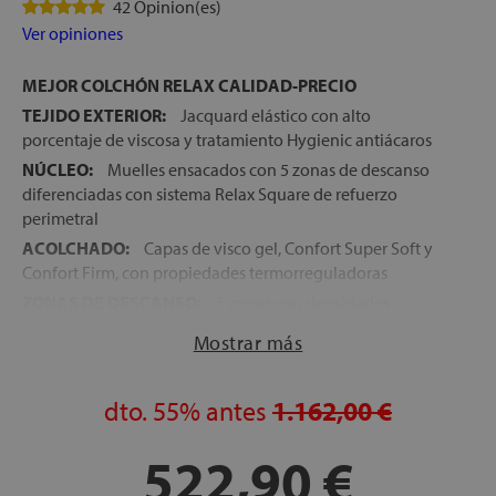
42 Opinion(es)
Ver opiniones
MEJOR COLCHÓN RELAX CALIDAD-PRECIO
TEJIDO EXTERIOR:
Jacquard elástico con alto
porcentaje de viscosa y tratamiento Hygienic antiácaros
NÚCLEO:
Muelles ensacados con 5 zonas de descanso
diferenciadas con sistema Relax Square de refuerzo
perimetral
ACOLCHADO:
Capas de visco gel, Confort Super Soft y
Confort Firm, con propiedades termorreguladoras
ZONAS DE DESCANSO:
5 zonas con densidades
diferentes adaptadas a cada parte del cuerpo
Mostrar más
ENCAPSULADO PERIMETRAL:
Espumación Tecnocel
HD para mayor estabilidad y resistencia
dto.
55%
antes
1.162,00 €
FIRMEZA:
Media-alta
ALTURA:
+/- 31 cm
522,90 €
TRANSPORTE, MONTAJE Y RETIRADA:
Gratuitos