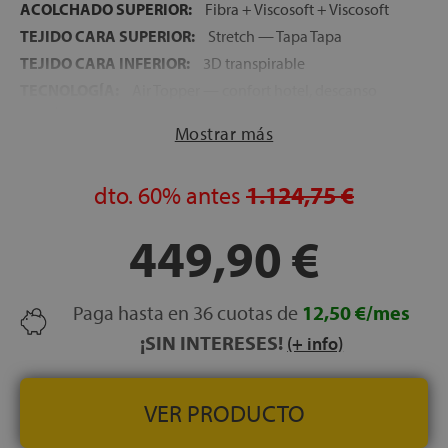
ACOLCHADO SUPERIOR:
Fibra + Viscosoft + Viscosoft
TEJIDO CARA SUPERIOR:
Stretch — Tapa Tapa
TEJIDO CARA INFERIOR:
3D transpirable
TECNOLOGÍA:
Air Topper — confort hotel, descanso
premium
Mostrar más
FIRMEZA:
Media
ALTURA:
30 cm
dto.
60%
antes
1.124,75 €
LECHOS INDEPENDIENTES:
Sí — muelles ensacados
NOCHES DE PRUEBA:
120 noches
449,90 €
GARANTÍA:
5 años
Paga hasta en 36 cuotas de
12,50 €/mes
¡SIN INTERESES!
(+ info)
VER PRODUCTO