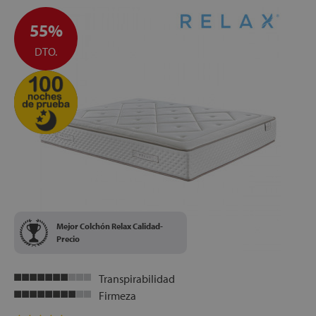
densidad, que maximizan la superficie descanso y hacen
que el colchón sea más resistente y duradero
55%
ENVÍO, INSTALACIÓN Y RETIRADA DEL COLCHÓN
ANTIGUO GRATIS
DTO.
en la Península
ALTURA:
+/-32 cm
Mejor Colchón Relax Calidad-
Precio
Transpirabilidad
Firmeza