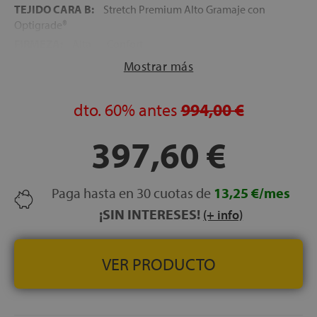
TEJIDO CARA B:
Stretch Premium Alto Gramaje con
Optigrade®
FIRMEZA:
Alta — Confort
ALTURA:
30 cm
Mostrar más
CARAS:
Reversible — Cara A (Fresh Cool) / Cara B
(Optigrade®)
dto.
60%
antes
994,00 €
LECHOS INDEPENDIENTES:
No (muelle continuo)
VERSIÓN GEMELO:
No disponible
397,60 €
HIPOALERGÉNICO:
Sí
TRANSPIRABILIDAD:
Alta
Paga hasta en 30 cuotas de
13,25 €/mes
PREMIO:
Trofeo del Hogar 2026 Top Innovación
CERTIFICADOS:
¡SIN INTERESES!
OEKO-TEX® Standard 100
(+ info)
GARANTÍA:
3 años
VER PRODUCTO