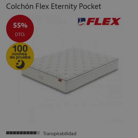
Colchón Flex Eternity Pocket
consistencia.
55%
DTO.
Transpirabilidad