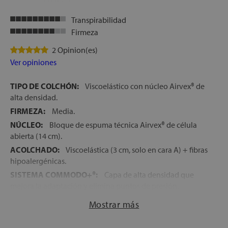
Transpirabilidad
Firmeza
2 Opinion(es)
Ver opiniones
TIPO DE COLCHÓN:
Viscoelástico con núcleo Airvex® de
alta densidad.
FIRMEZA:
Media.
NÚCLEO:
Bloque de espuma técnica Airvex® de célula
abierta (14 cm).
ACOLCHADO:
Viscoelástica (3 cm, solo en cara A) + fibras
hipoalergénicas.
SISTEMA COMMODO+®:
Capa de alta densidad que
mejora la adaptación y elimina puntos de presión.
SISTEMA OPTIGRADE®:
Termorregulación activa para
Mostrar más
controlar temperatura y humedad.
SISTEMA TOTAL PROTECT:
Protección antibacteriana y