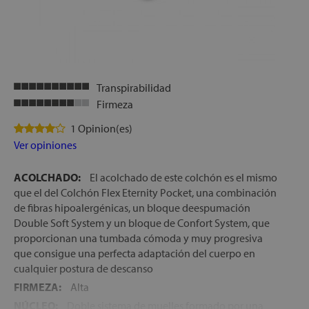
núcleo con bloques de espumación de alta densidad, que
por un lado evitan el contacto de los durmientes con los
muelles del interior del colchón, por otro lado maximizan
la superficie de descanso, evitando que al tumbarnos cerca
del borde nos caigamos y además hacen que el colchón
sea mucho más resistente y duradero al paso del tiempo
Transpirabilidad
ENVÍO, MONTAJE Y RETIRADA DEL ANTIGUO
Firmeza
COLCHÓN GRATIS
1 Opinion(es)
FABRICADO EN ESPAÑA
Ver opiniones
ALTURA:
+/- 32 cm
ACOLCHADO:
El acolchado de este colchón es el mismo
que el del Colchón Flex Eternity Pocket, una combinación
de fibras hipoalergénicas, un bloque deespumación
Double Soft System y un bloque de Confort System, que
proporcionan una tumbada cómoda y muy progresiva
que consigue una perfecta adaptación del cuerpo en
cualquier postura de descanso
FIRMEZA:
Alta
NÚCLEO:
Doble sistema de muelles formado por una