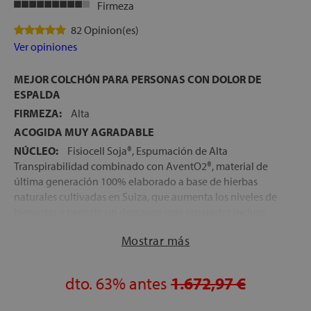
Firmeza
82 Opinion(es)
Ver opiniones
MEJOR COLCHÓN PARA PERSONAS CON DOLOR DE
ESPALDA
FIRMEZA:
Alta
ACOGIDA MUY AGRADABLE
NÚCLEO:
Fisiocell Soja®, Espumación de Alta
Transpirabilidad combinado con AventO2®, material de
última generación 100% elaborado a base de hierbas
naturales cultivadas en Suiza, que aumenta los niveles de
bienestar y permite un descanso más reparador incluso
que el látex
Mostrar más
TEJIDO DE MÁXIMA TRANSPIRACIÓN:
El tejido
exterior del colchón, es de máxima suavidad y además,
dispone de una estructura de poro abierto, que facilita la
dto.
63%
antes
1.672,97 €
entrada y salida del aire en las capas interiores del
colchón, para un descanso más fresco y saludable