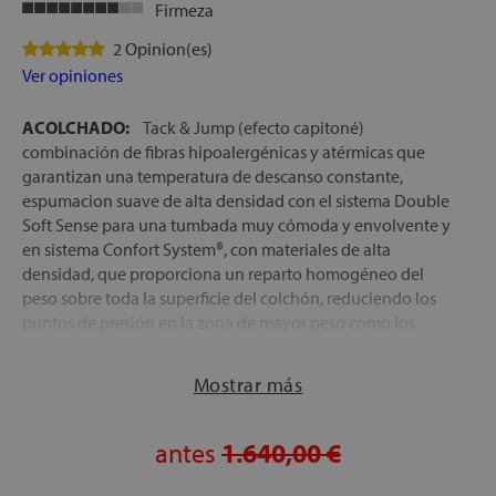
Firmeza
2 Opinion(es)
Ver opiniones
ACOLCHADO:
Tack & Jump (efecto capitoné)
combinación de fibras hipoalergénicas y atérmicas que
garantizan una temperatura de descanso constante,
espumacion suave de alta densidad con el sistema Double
Soft Sense para una tumbada muy cómoda y envolvente y
en sistema Confort System®, con materiales de alta
densidad, que proporciona un reparto homogéneo del
peso sobre toda la superficie del colchón, reduciendo los
puntos de presión en la zona de mayor peso como los
hombros y las caderas
FIRMEZA:
Media-alta
Mostrar más
NÚCLEO:
Doble sistema de Muelles ensacados
compuesto por un bloque superior Muelles Pocket
antes
1.640,00 €
Premium® Micro de 5 cm de altura, un bloque de
espumación de alta densidad y un bloque de muelles