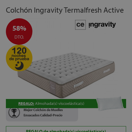
Colchón Ingravity Termalfresh Active
58%
DTO.
REGALO:
Almohada(s) viscoelástica(s)
Mejor Colchón de Muelles
Ensacados Calidad-Precio
REGALO de almohada(s) viscoelástica(s)