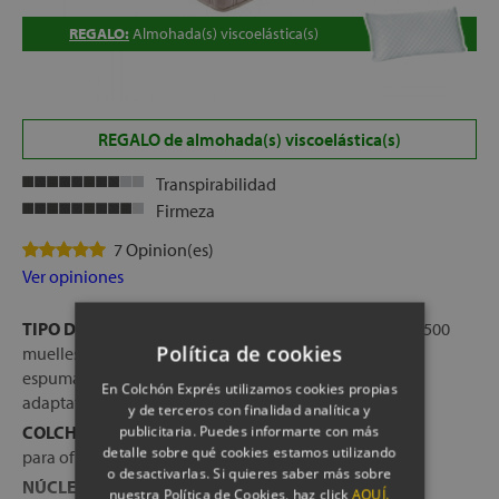
REGALO:
Almohada(s) viscoelástica(s)
REGALO de almohada(s) viscoelástica(s)
Transpirabilidad
Firmeza
7 Opinion(es)
Ver opiniones
TIPO DE COLCHÓN:
Colchón de muelles ensacados (500
Política de cookies
muelles) con refuerzo perimetral y combinación de
espumas HR y viscoelástica para un soporte firme y
En Colchón Exprés utilizamos cookies propias
adaptativo.
y de terceros con finalidad analítica y
COLCHÓN A 1 CARA:
Este colchón ha sido diseñado
publicitaria. Puedes informarte con más
detalle sobre qué cookies estamos utilizando
para ofrecer el máximo conftor en una de las caras.
o desactivarlas. Si quieres saber más sobre
NÚCLEO:
500 muelles ensacados, que ofrecen una
nuestra Política de Cookies, haz click
AQUÍ.