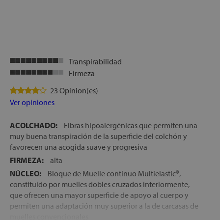
let
Transpirabilidad
Firmeza
x1
23 Opinion(es)
Ver opiniones
ACOLCHADO:
Fibras hipoalergénicas que permiten una
cks
muy buena transpiración de la superficie del colchón y
rro
favorecen una acogida suave y progresiva
FIRMEZA:
alta
NÚCLEO:
Bloque de Muelle continuo Multielastic®,
constituido por muelles dobles cruzados interiormente,
que ofrecen una mayor superficie de apoyo al cuerpo y
permiten una adaptación muy superior a la de carcasas de
muelles convencionales