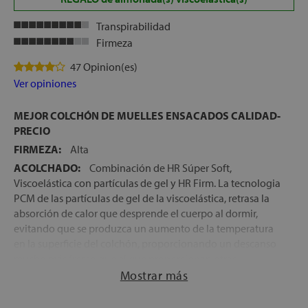
Transpirabilidad
Firmeza
47 Opinion(es)
Ver opiniones
MEJOR COLCHÓN DE MUELLES ENSACADOS CALIDAD-
PRECIO
FIRMEZA:
Alta
ACOLCHADO:
Combinación de HR Súper Soft,
Viscoelástica con partículas de gel y HR Firm. La tecnologia
PCM de las partículas de gel de la viscoelástica, retrasa la
absorción de calor que desprende el cuerpo al dormir,
evitando que se produzca un aumento de la temperatura
en la superficie del colchón, proporcionando un descanso
mucho más fresco que el que proporcionan otras
viscoelásticas
Mostrar más
NÚCLEO:
Bloque de Muelles ensacados Insac Infinity®,
de máxima adaptabilidad y 5 zonas de firmeza