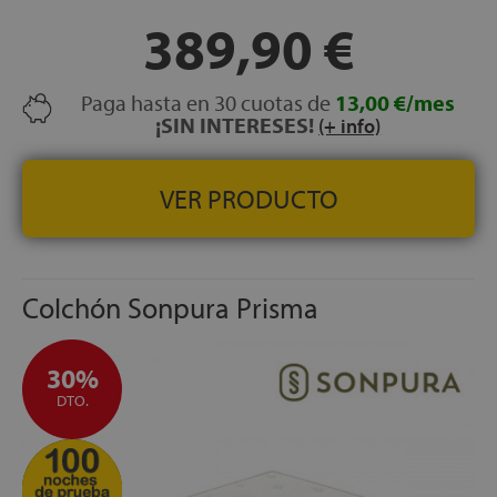
LECHOS INDEPENDIENTES:
Sí — 700 muelles
389,90 €
ensacados embolsados individualmente
NOCHES DE PRUEBA:
120 noches
Paga hasta en 30 cuotas de
13,00 €/mes
GARANTÍA:
5 años
¡SIN INTERESES!
(+ info)
VER PRODUCTO
Colchón Sonpura Prisma
30%
DTO.