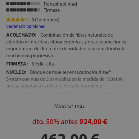
Transpirabilidad
Firmeza
9 Opinion(es)
Ver/añadir opiniones
ACOLCHADO:
Combinación de fibras naturales de
algodón y lino, fibras hipoalergénicas y dos espumaciones
ergonómicas de diferentes densidades, para una tumbada
mucho más progresiva
FIRMEZA:
Media-alta
NÚCLEO:
Bloque de muelles ensacados Multisac®
System con más de 500 muelles en la medida de 150x190,
que se adaptan a la postura de cada durmiente,
proporcionando la presión óptima en cada parte del
cuerpo
Mostrar más
TEJIDO EXTERIOR:
Tejido a base de bambú, de máximo
frescor, que junto con las fibras del acolchado y el núcleo
dto.
50%
antes
924,00 €
de muelles ensacados, favorecen una continua circulación
del aire en el interior del colchón
462,00 €
ENCAPSULADO PERIMETRAL:
Todo el perímetro del