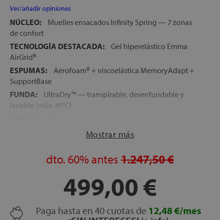
Ver/añadir opiniones
NÚCLEO:
Muelles ensacados Infinity Spring — 7 zonas
de confort
TECNOLOGÍA DESTACADA:
Gel hiperelástico Emma
AirGrid®
ESPUMAS:
Aerofoam® + viscoelástica MemoryAdapt +
SupportBase
FUNDA:
UltraDry™ — transpirable, desenfundable y
lavable (máx. 40°C)
FIRMEZA:
Media
ALTURA:
27 cm
Mostrar más
CARAS:
No reversible — una sola cara de uso
dto.
60%
antes
1.247,50 €
PESO RECOMENDADO:
Óptimo entre 60 y 100 kg por
durmiente
499,00 €
LOGÍSTICA:
Colchón comprimido en caja — expansión
en 5 horas, recuperación completa en 24 horas
RECONOCIMIENTO:
Producto del Año 2026 (categoría
Paga hasta en 40 cuotas de
12,48 €/mes
innovación)