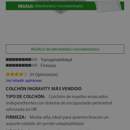
REGALO:
Almohada(s) viscoelástica(s)
let
REGALO de almohada(s) viscoelástica(s)
x1
Transpirabilidad
Firmeza
55 Opinion(es)
cks
Ver/añadir opiniones
rro
COLCHÓN INGRAVITY MÁS VENDIDO
TIPO DE COLCHÓN:
Colchón de muelles ensacados
independientes con sistema de encapsulado perimetral
reforzado en HR
FIRMEZA:
Media-alta, ideal para quienes buscan un
soporte estable sin perder adaptabilidad