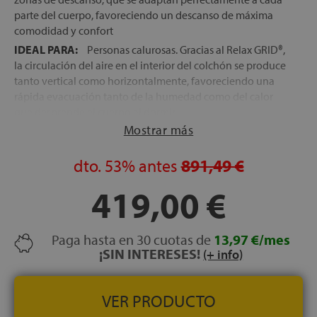
parte del cuerpo, favoreciendo un descanso de máxima
comodidad y confort
IDEAL PARA:
Personas calurosas. Gracias al Relax GRID®,
la circulación del aire en el interior del colchón se produce
tanto vertical como horizontalmente, favoreciendo una
rápida evacuación tanto de la humedad como del calor
que desprende el cuerpo al dormir
Mostrar más
TECNOLOGÍA RELAX GRID®:
Tecnología patentada por
Relax, formada por una cuadrícula de espumación de alta
densidad y máxima flexibilidad, que actúan como micro-
dto.
53%
antes
891,49 €
muelles que se adaptan perfectamente a cada zona del
419,00 €
cuerpo, favoreciendo el perfecto alineamiento de la
columna en cualquier postura de descanso
FIRMEZA:
Media-alta, la favorita del 80% de los
Paga hasta en 30 cuotas de
13,97 €/mes
durmientes
¡SIN INTERESES!
(+ info)
NÚCLEO:
Bloque de espumación Intense, de alta
densidad
EXCELENTE INDEPENDENCIA DE LECHOS:
VER PRODUCTO
El Relax
GRID® evita que el movimiento se transmita de una zona