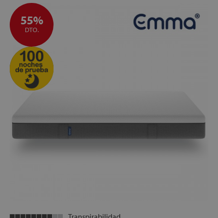
ALTURA:
+/- 24 cm
GARANTÍA:
10 años
55%
FABRICACIÓN ESPAÑOLA:
Control exhaustivo en cada
DTO.
fase del proceso para asegurar acabados de máxima
calidad
Transpirabilidad