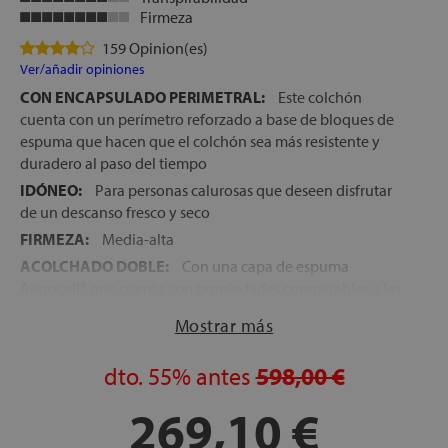
Firmeza
159 Opinion(es)
Ver/añadir opiniones
CON ENCAPSULADO PERIMETRAL:
Este colchón
cuenta con un perímetro reforzado a base de bloques de
espuma que hacen que el colchón sea más resistente y
duradero al paso del tiempo
IDÓNEO:
Para personas calurosas que deseen disfrutar
de un descanso fresco y seco
FIRMEZA:
Media-alta
ACOLCHADO DOBLE:
Con una capa de espuma
Airgocell® que cuenta con propiedades comparables a las
de un gel y espuma viscoelástica Memory Foam que
Mostrar más
distribuye la presión de manera homogénea
NÚCLEO:
Carcasa con 522 Muelles ensacados con altura
dto.
55%
antes
598,00 €
de 12,5 cm que dotan al colchón de una fantástica
capacidad de transpiración
269,10 €
DESENFUNDABLE:
El colchón cuenta con una