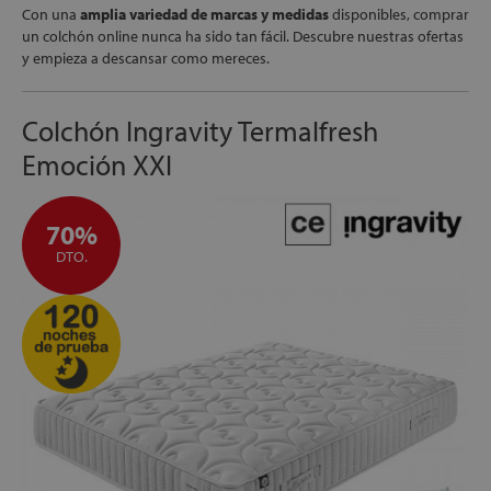
apés
Con una
amplia variedad de marcas y medidas
disponibles, comprar
ibles
un colchón online nunca ha sido tan fácil. Descubre nuestras ofertas
y empieza a descansar como mereces.
Colchón Ingravity Termalfresh
hadas
Emoción XXI
70%
ceros
DTO.
mentos
ños