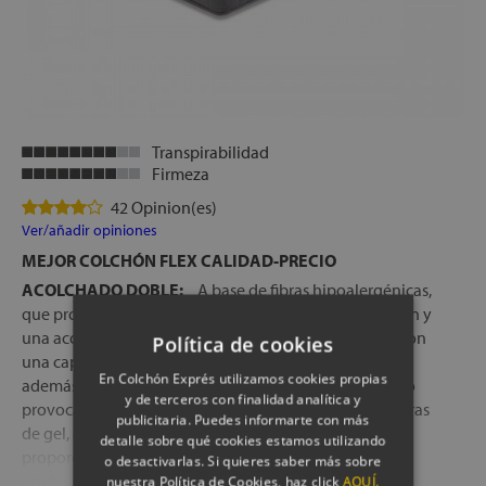
Transpirabilidad
Firmeza
42 Opinion(es)
Ver/añadir opiniones
MEJOR COLCHÓN FLEX CALIDAD-PRECIO
ACOLCHADO DOBLE:
A base de fibras hipoalergénicas,
que proporcionan una gran capacidad de transpiración y
una acogida muy suave en la tumbada, combinadas con
Política de cookies
una capa de viscoelástica con partículas de gel, que
En Colchón Exprés utilizamos cookies propias
además de crear un molde perfecto de cada cuerpo, no
y de terceros con finalidad analítica y
provocan sensación de agobio gracias a las micro esferas
publicitaria. Puedes informarte con más
de gel, que actúan como termorreguladores,
detalle sobre qué cookies estamos utilizando
proporcionando un descanso fresco durante toda la
o desactivarlas. Si quieres saber más sobre
noche
nuestra Política de Cookies, haz click
AQUÍ.