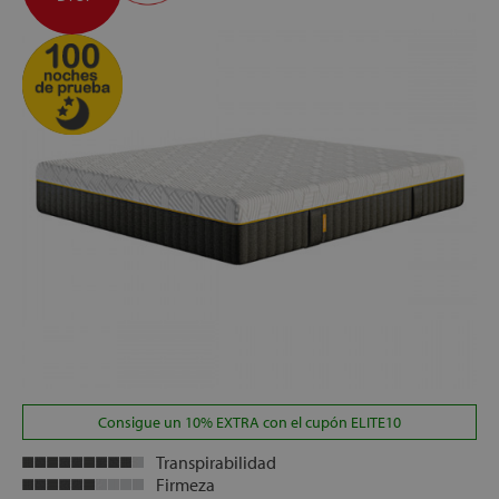
que confiere una mayor estabilidad al conjunto y le
proporciona una mayor duración y resistencia al paso del
tiempo
CONFORT SYSTEM+®
: Para un mayor alivio de
presiones del colchón, se ha añadido sobre la carcasa de
muelles ensacados un bloque de espumación de alta
densidad, conocida como Confort System, que permite
una mejor distribución del peso corporal a lo largo de toda
la base de descanso
ENVÍO, MONTAJE Y RETIRADA DEL ANTIGUO
COLCHÓN, GRATIS
ALTURA:
+/- 33 cm
Consigue un 10% EXTRA con el cupón ELITE10
Transpirabilidad
Firmeza