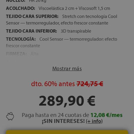
NÚCLEO:
HR 26 kg
ACOLCHADO:
Viscoelástica 2 cm + Viscosoft 1,5 cm
TEJIDO CARA SUPERIOR:
Stretch con tecnología Cool
Sensor — termorregulador, efecto frescor constante
TEJIDO CARA INFERIOR:
3D transpirable
TECNOLOGÍA:
Cool Sensor — termorregulador: efecto
frescor constante
FIRMEZA:
Alta
ALTURA:
24 cm
Mostrar más
NOCHES DE PRUEBA:
120 noches
GARANTÍA:
5 años
dto.
60%
antes
724,75 €
289,90 €
Paga hasta en 24 cuotas de
12,08 €/mes
¡SIN INTERESES!
(+ info)