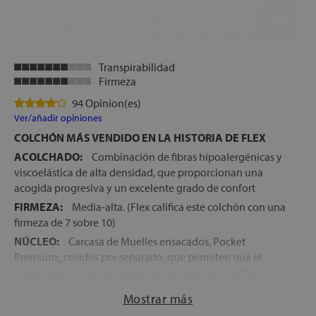
Transpirabilidad
Firmeza
94 Opinion(es)
Ver/añadir opiniones
COLCHÓN MÁS VENDIDO EN LA HISTORIA DE FLEX
ACOLCHADO:
Combinación de fibras hipoalergénicas y
viscoelástica de alta densidad, que proporcionan una
acogida progresiva y un excelente grado de confort
FIRMEZA:
Media-alta. (Flex califica este colchón con una
firmeza de 7 sobre 10)
NÚCLEO:
Carcasa de Muelles ensacados, Pocket
Premium;, cosidos por separado, que permiten que el
movimiento no se transmita de una zona del colchón a
otra
Mostrar más
ENCAPSULADO:
Refuerzo perimetral del núcleo con