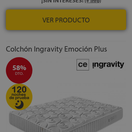
¡SIN INTERESES!
(+ info)
NOCHES DE PRUEBA:
100 noches
GARANTÍA:
10 años
VER PRODUCTO
Colchón Ingravity Emoción Plus
58%
DTO.