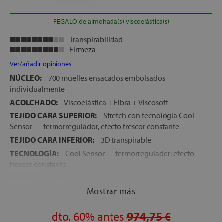
REGALO de almohada(s) viscoelástica(s)
Transpirabilidad
Firmeza
Ver/añadir opiniones
NÚCLEO:
700 muelles ensacados embolsados
individualmente
ACOLCHADO:
Viscoelástica + Fibra + Viscosoft
TEJIDO CARA SUPERIOR:
Stretch con tecnología Cool
Sensor — termorregulador, efecto frescor constante
TEJIDO CARA INFERIOR:
3D transpirable
TECNOLOGÍA:
Cool Sensor — termorregulador: efecto
frescor constante
FIRMEZA:
Alta — 9 sobre 10
Mostrar más
ALTURA:
26 cm
CARAS:
Una sola cara de uso
dto.
60%
antes
974,75 €
ASAS:
4 asas laterales