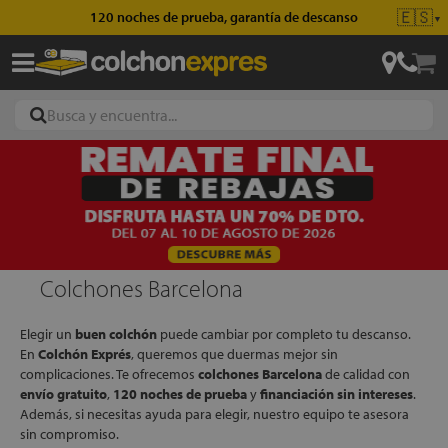
🇪🇸
Envío gratis en pedidos superiores a 49€
▼
ajas
hones
Colchones Barcelona
Elegir un
buen colchón
puede cambiar por completo tu descanso.
eres
En
Colchón Exprés
, queremos que duermas mejor sin
ases
complicaciones. Te ofrecemos
colchones Barcelona
de calidad con
envío gratuito
,
120 noches de prueba
y
financiación sin intereses
.
Además, si necesitas ayuda para elegir, nuestro equipo te asesora
sin compromiso.