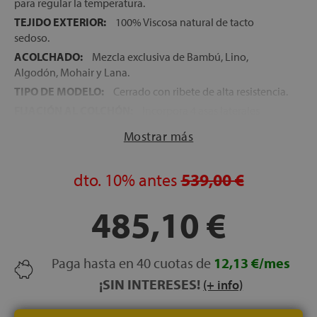
para regular la temperatura.
TEJIDO EXTERIOR:
100% Viscosa natural de tacto
sedoso.
ACOLCHADO:
Mezcla exclusiva de Bambú, Lino,
Algodón, Mohair y Lana.
TIPO DE MODELO:
Cerrado con ribete de alta resistencia.
FIJACIÓN AL COLCHÓN:
Incorpora 4 asas laterales
elásticas para un ajuste seguro y sencillo a cualquier tipo
Mostrar más
de colchón.
GRADO DE FIRMEZA:
Suave.
dto.
10%
antes
539,00 €
ALTURA TOTAL:
+/- 4 cm.
485,10 €
Paga hasta en 40 cuotas de
12,13 €/mes
¡SIN INTERESES!
(+ info)