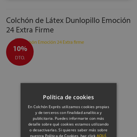
TRANSPORTE, MONTAJE Y RETIRADA DEL ANTIGUO
COLCHÓN, GRATUITOS
FABRICACIÓN ESPAÑOLA
Colchón de Látex Dunlopillo Emoción
ALTURA:
+/- 24 cm
24 Extra Firme
10%
DTO.
Política de cookies
En Colchón Exprés utilizamos cookies propias
y de terceros con finalidad analítica y
publicitaria. Puedes informarte con más
detalle sobre qué cookies estamos utilizando
o desactivarlas. Si quieres saber más sobre
nuestra Política de Cookies, haz click
AQUÍ.