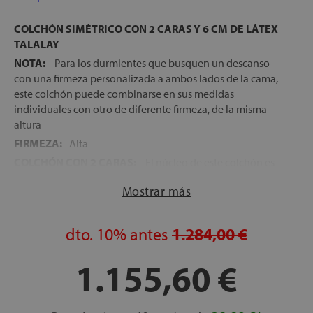
COLCHÓN SIMÉTRICO CON 2 CARAS Y 6 CM DE LÁTEX
TALALAY
NOTA:
Para los durmientes que busquen un descanso
con una firmeza personalizada a ambos lados de la cama,
este colchón puede combinarse en sus medidas
individuales con otro de diferente firmeza, de la misma
altura
FIRMEZA:
Alta
COLCHÓN CON 2 CARAS:
El núcleo de este colchón es
simétrico, es decir, cuenta con el mismo número de capas
Mostrar más
de materiales a un lado y a otro. Gracias a esto, el colchón
puede girarse de cabeza a pies cada 3 meses y se puede
voltear completamente cada 6 meses. Así se produce un
dto.
10%
antes
1.284,00 €
uso homogéneo de toda la superficie de descanso y el
colchón se mantiene en perfectas condiciones para el
1.155,60 €
descanso, durante mucho más tiempo
DESENFUNDABLE:
Modelo desenfundable con
cremallera, para una mejor higienización de la superficie