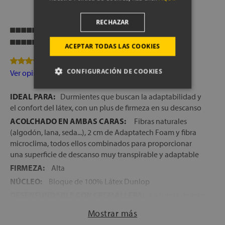
RECHAZAR
Transpirabilidad
Firmeza
ACEPTAR TODAS LAS COOKIES
16 Opinion(es)
CONFIGURACIÓN DE COOKIES
Ver opiniones
IDEAL PARA:
Durmientes que buscan la adaptabilidad y
el confort del látex, con un plus de firmeza en su descanso
ACOLCHADO EN AMBAS CARAS:
Fibras naturales
(algodón, lana, seda...), 2 cm de Adaptatech Foam y fibra
microclima, todos ellos combinados para proporcionar
una superficie de descanso muy transpirable y adaptable
FIRMEZA:
Alta
NÚCLEO:
Bloque de 100% Látex Dunlop
DESENFUNDABLE CON CREMALLERA:
La funda de este
colchón se puede retirar fácilmente, para su limpieza en la
Mostrar más
lavadora, siempre que sea necesario