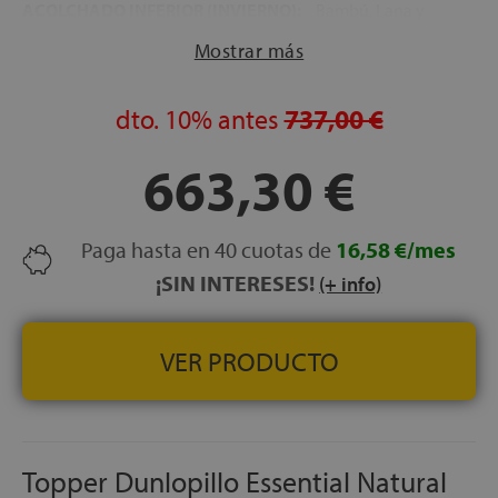
ACOLCHADO INFERIOR (INVIERNO):
Bambú, Lana y
Mohair.
Mostrar más
TIPO DE MODELO:
Cerrado con doble ribete de alta
resistencia.
dto.
10%
antes
737,00 €
FIJACIÓN AL COLCHÓN:
4 asas laterales elásticas para
un ajuste firme y sencillo.
663,30 €
GRADO DE FIRMEZA:
Suave.
ALTURA TOTAL:
+/- 7 cm.
Paga hasta en 40 cuotas de
16,58 €/mes
¡SIN INTERESES!
(+ info)
VER PRODUCTO
Topper Dunlopillo Essential Natural