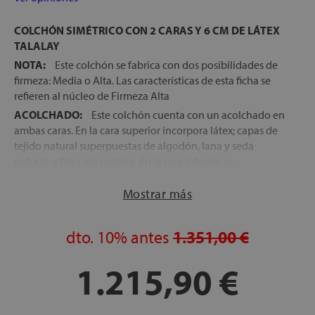
COLCHÓN SIMÉTRICO CON 2 CARAS Y 6 CM DE LÁTEX
TALALAY
NOTA:
Este colchón se fabrica con dos posibilidades de
firmeza: Media o Alta. Las características de esta ficha se
refieren al núcleo de Firmeza Alta
ACOLCHADO:
Este colchón cuenta con un acolchado en
ambas caras. En la cara superior incorpora látex; capas de
tejido natural superpuestas de algodón, lana y seda
natural; y fibra microclima. En la cara inferior, se
intercambia el látex por una capa de espumación de alta
densidad Adaptech Foam y de nuevo incorpora capas de
Mostrar más
fibras naturales y fibra microclima, que ofrece un gran
frescor en la superficie de descanso
dto.
10%
antes
1.351,00 €
NÚCLEO:
de 6 cm Látex Talalay Medium (3 cm por cada
cara) , considerado el mejor látex del mundo y 12 cm de
1.215,90 €
Dunlop Foam, espumación de alta densidad y un buen
nivel de transpiración, desarrollado en exclusiva por
Dunlopillo