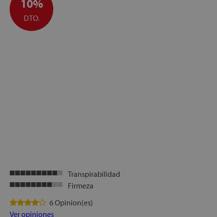
10%
DTO.
let
x1
cks
rro
Transpirabilidad
Firmeza
6 Opinion(es)
Ver opiniones