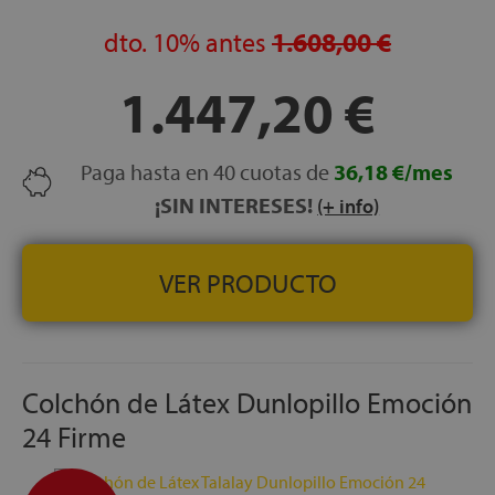
COLCHÓN ARTICULABLE:
Este colchón ha sido
configurado para una perfecta articulación, cuando se
dto.
10%
antes
1.608,00 €
coloca sobre una cama o somier articulado
1.447,20 €
TEJIDO ANTIDESLIZANTE:
La cara inferior del colchón
está tapizada con tejido con malla 3D de máxima
transpiración, que además es anti-deslizante
ENVÍO, MONTAJE Y RETIRADA DEL ANTIGUO
Paga hasta en 40 cuotas de
36,18 €/mes
COLCHÓN, GRATUITOS
¡SIN INTERESES!
(+ info)
FABRICACIÓN ESPAÑOLA
ALTURA:
+/- 24 cm
VER PRODUCTO
Colchón de Látex Dunlopillo Emoción
24 Firme