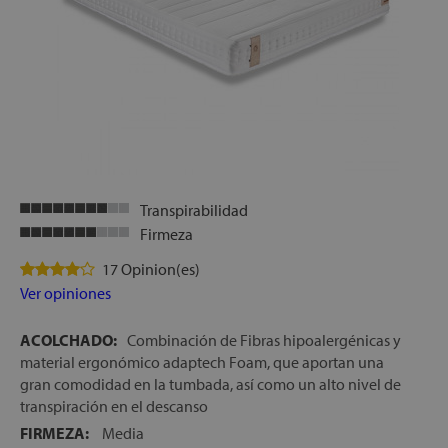
COLCHÓN ARTICULABLE:
Este modelo es idóneo para
colocar sobre camas articuladas
DISPONIBLE EN OPCIÓN DÚO:
Este colchón, en las
medidas de 150,160 y 180 cm de ancho, tiene una opción
de configuración en formato dúo. Esto significa, que si el
cliente lo desea, se puede crear como 2 colchones
individuales, unidos en la parte central con una de las
opciones gemelares que se muestran dentro de la ficha de
artículo
Transpirabilidad
ENVÍO, MONTAJE Y RETIRADA DEL ANTIGUO
Firmeza
COLCHÓN, GRATIS
FABRICACIÓN ESPAÑOLA
17 Opinion(es)
ALTURA:
Ver opiniones
+/- 21 cm
ACOLCHADO:
Combinación de Fibras hipoalergénicas y
material ergonómico adaptech Foam, que aportan una
gran comodidad en la tumbada, así como un alto nivel de
transpiración en el descanso
FIRMEZA:
Media