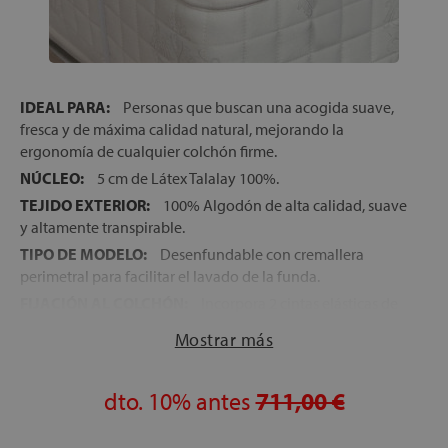
IDEAL PARA:
Personas que buscan una acogida suave,
fresca y de máxima calidad natural, mejorando la
ergonomía de cualquier colchón firme.
NÚCLEO:
5 cm de Látex Talalay 100%.
TEJIDO EXTERIOR:
100% Algodón de alta calidad, suave
y altamente transpirable.
TIPO DE MODELO:
Desenfundable con cremallera
perimetral para facilitar el lavado de la funda.
FIJACIÓN AL COLCHÓN:
Incorpora 2 cintas elásticas de
gran resistencia para un ajuste perfecto y sin
Mostrar más
desplazamientos.
GRADO DE MODIFICACIÓN DEL CONFORT:
Medio-
Alto. Ideal para colchones que se sienten demasiado
dto.
10%
antes
711,00 €
rígidos o han perdido su acogida inicial.
SOSTENIBILIDAD:
Madera de bases y fibras con