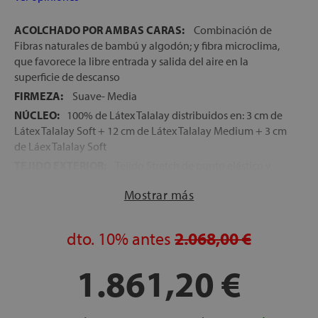
ACOLCHADO POR AMBAS CARAS:
Combinación de
Fibras naturales de bambú y algodón; y fibra microclima,
que favorece la libre entrada y salida del aire en la
superficie de descanso
FIRMEZA:
Suave- Media
NÚCLEO:
100% de Látex Talalay distribuidos en: 3 cm de
Látex Talalay Soft + 12 cm de Látex Talalay Medium + 3 cm
de Láex Talalay Soft
TEJIDO EXTERIOR:
Tejido Stretch de punto elástico y
máxima suavidad, que garantiza una perfecta adaptación
Mostrar más
del cuerpo a los acolchados del colchón
COLCHÓN SIMÉTRICO:
Gracias a la configuración
simétrica de este modelo, se puede utilizar
dto.
10%
antes
2.068,00 €
indistintamente por ambas caras. Así, se consigue un uso
más homogéneo de la superficie de descanso y el colchón
1.861,20 €
se mantendrá en condiciones óptimas para su uso durante
mucho más tiempo
COLCHÓN ARTICULABLE:
Este colchón ha sido