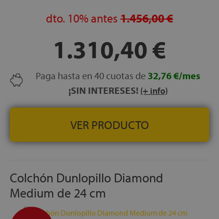
naturales (algodón,seda y lana) y Fibra microclima
NÚCLEO 100% DE LÁTEX:
dto.
10%
antes
Perfecta combinación de
1.456,00 €
Látex Talalay Medium, considerado el mejor látex del
mundo y de Látex Dunlop, látex de formulación especial,
1.310,40 €
desarrollado por Dunlopillo
ACOLCHADO INFERIOR:
2 cm de Espumación de gran
adaptabilidad: Adaptech Foam, Fibras 100% naturales
Paga hasta en 40 cuotas de
32,76 €/mes
(algodón,seda y lana) y Fibra microclima
¡SIN INTERESES!
(+ info)
DESENFUNDABLE:
Con cremallera
ENVÍO, MONTAJE Y RETIRADA DEL ANTIGUO
COLCHÓN, GRATIS
VER PRODUCTO
FABRICACIÓN ESPAÑOLA
ALTURA:
+/- 21 cm
Colchón Dunlopillo Diamond
Medium de 24 cm