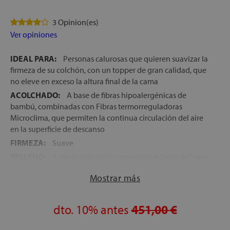
3 Opinion(es)
Ver opiniones
IDEAL PARA:
Personas calurosas que quieren suavizar la
firmeza de su colchón, con un topper de gran calidad, que
no eleve en exceso la altura final de la cama
ACOLCHADO:
A base de fibras hipoalergénicas de
bambú, combinadas con Fibras termorreguladoras
Microclima, que permiten la continua circulación del aire
en la superficie de descanso
FIRMEZA:
Suave
RELLENO:
2 cm de material ergonómico Adaptech Foam
TEJIDO EXTERIOR:
100% Viscosa Natural de máxima
Mostrar más
suavidad al tacto
FABRICACIÓN ESPAÑOLA
dto.
10%
antes
451,00 €
ALTURA:
+/- 4 cm