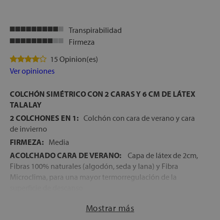
Transpirabilidad
Firmeza
15 Opinion(es)
Ver opiniones
COLCHÓN SIMÉTRICO CON 2 CARAS Y 6 CM DE LÁTEX
TALALAY
2 COLCHONES EN 1:
Colchón con cara de verano y cara
de invierno
FIRMEZA:
Media
ACOLCHADO CARA DE VERANO:
Capa de látex de 2cm,
Fibras 100% naturales (algodón, seda y lana) y Fibra
Microclima, para una mayor termorregulación de la
superficie de descanso
ACOLCHADO CARA DE INVIERNO:
2 cm de Espumación
Mostrar más
de gran adaptabilidad: Adaptech Foam, Fibras 100%