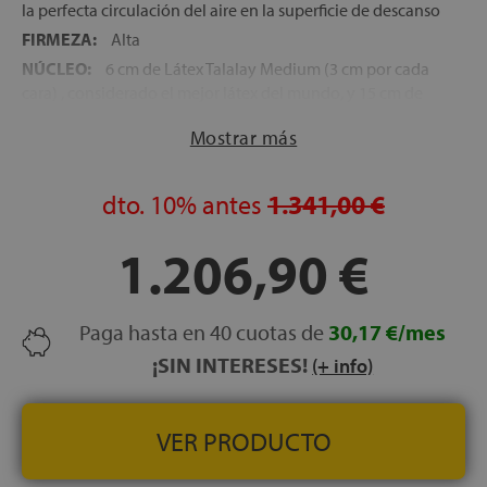
la perfecta circulación del aire en la superficie de descanso
FIRMEZA:
Alta
NÚCLEO:
6 cm de Látex Talalay Medium (3 cm por cada
cara) , considerado el mejor látex del mundo, y 15 cm de
Dunlop Foam. Núcleo simétrico, que permite voltear el
Mostrar más
colchón, manteniendo todas sus características y
alargando su vida útil
TEJIDO:
de gran confort y elasticidad debido a la Lycra
dto.
10%
antes
1.341,00 €
TRANSPORTE, MONTAJE Y RETIRADA DEL ANTIGUO
COLCHÓN, GRATUITOS
1.206,90 €
FABRICACIÓN ESPAÑOLA
ALTURA:
28 cm
Paga hasta en 40 cuotas de
30,17 €/mes
¡SIN INTERESES!
(+ info)
VER PRODUCTO