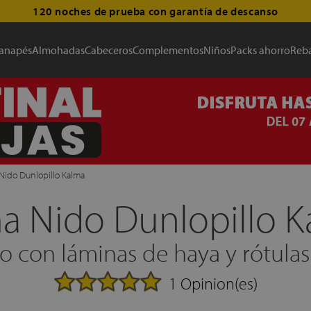
120 noches de prueba con garantía de descanso
anapés
Almohadas
Cabeceros
Complementos
Niños
Packs ahorro
Reba
Nido Dunlopillo Kalma
a Nido Dunlopillo K
 con láminas de haya y rótulas
1 Opinion(es)