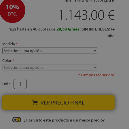
dto.
10%
antes
1.270,00 €
10%
1.143,00 €
DTO.
Paga hasta en 40 cuotas de
28,58 €/mes
¡SIN INTERESES!
(+
info)
Medida
Color
* Campos requeridos
Uni.:
VER PRECIO FINAL
¿Has visto este producto a un mejor precio?