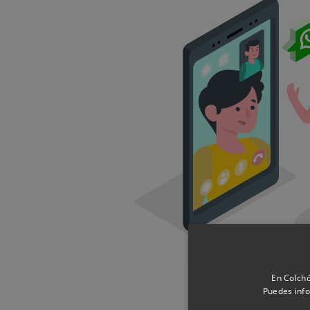
En Colchó
Puedes info