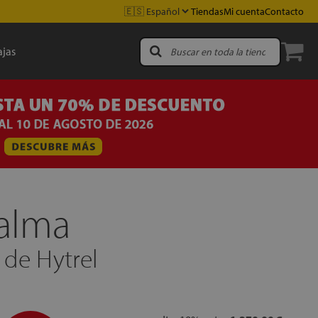
Tiendas
Mi cuenta
Contacto
jas
alma
 de Hytrel