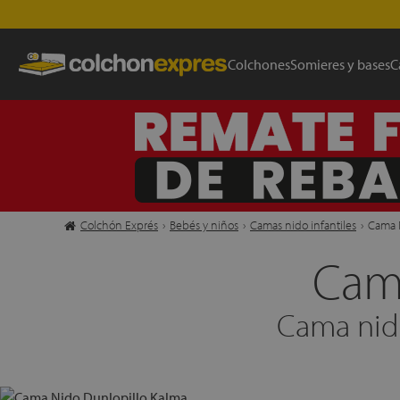
Colchones
Somieres y bases
C
Colchón Exprés
›
Bebés y niños
›
Camas nido infantiles
›
Cama 
Cam
Cama nido