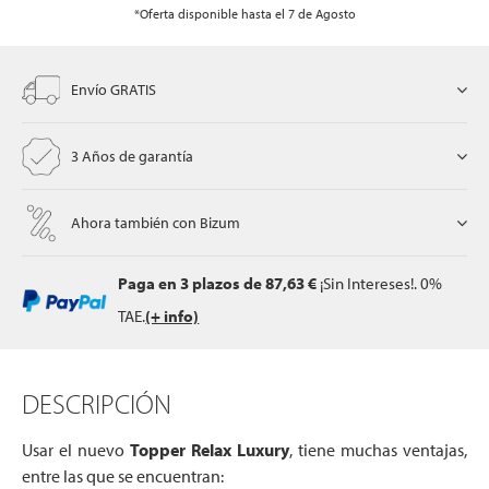
*Oferta disponible hasta el 7 de Agosto
let
Envío GRATIS
3 Años de garantía
x1
Ahora también con Bizum
Paga en 3 plazos
de 87,63 €
¡Sin Intereses!. 0%
cks
rro
TAE.
(+ info)
DESCRIPCIÓN
Usar el nuevo
Topper Relax Luxury
, tiene muchas ventajas,
entre las que se encuentran: