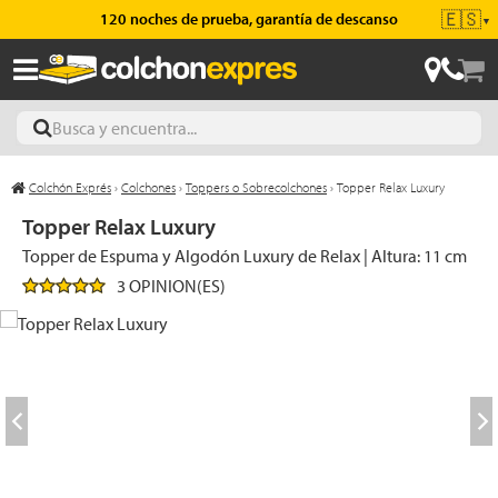
🇪🇸
120 noches de prueba, garantía de descanso
▼
Colchón Exprés
›
Colchones
›
Toppers o Sobrecolchones
›
Topper Relax Luxury
ajas
Topper Relax Luxury
Topper de Espuma y Algodón Luxury de Relax | Altura: 11 cm
3 OPINION(ES)
hones
eres
ases