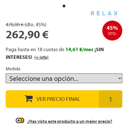
apés
ibles
478,00 €
(dto.
45%)
45%
262,90 €
DTO.
hadas
Paga hasta en 18 cuotas de
14,61 €/mes
¡SIN
INTERESES!
(+ info)
ceros
Medida
mentos
VER PRECIO FINAL
ños
¿Has visto este producto a un mejor precio?