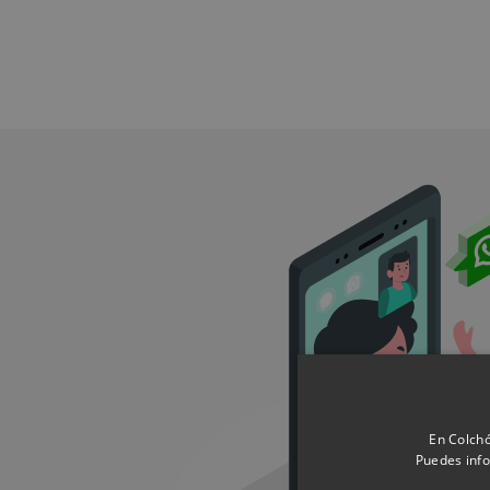
En Colchó
Puedes info