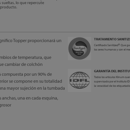
 sueltas, lo que repercute
 producto.
TRATAMIENTO SANITIZ
nífico Topper proporcionará un
Certificado Sanitized®: Que ga
los seres humanos y con el m
cambios de temperatura, que
que cambiar de colchón
GARANTÍA DEL INSTITU
stá compuesta por un 90% de
Todos los artículos Klinum cue
rior se compone en su totalidad
supervisado por el Instituto 
la veracidad de los etiquetado
una mayor sujeción en la tumbada
s anchas, una en cada esquina,
grosor