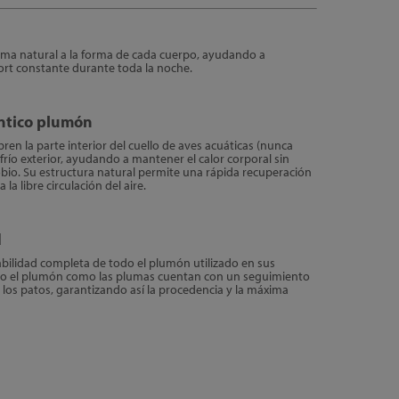
rma natural a la forma de cada cuerpo, ayudando a
ort constante durante toda la noche.
ntico plumón
en la parte interior del cuello de aves acuáticas (nunca
l frío exterior, ayudando a mantener el calor corporal sin
bio. Su estructura natural permite una rápida recuperación
 la libre circulación del aire.
d
bilidad completa de todo el plumón utilizado en sus
nto el plumón como las plumas cuentan con un seguimiento
e los patos, garantizando así la procedencia y la máxima