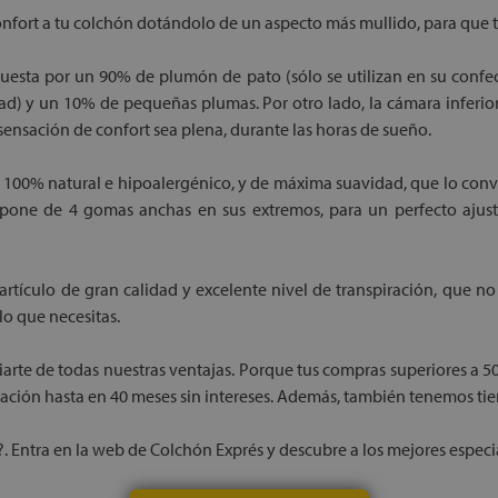
onfort a tu colchón dotándolo de un aspecto más mullido, para que t
esta por un 90% de plumón de pato (sólo se utilizan en su confecci
dad) y un 10% de pequeñas plumas. Por otro lado, la cámara infer
sensación de confort sea plena, durante las horas de sueño.
al, 100% natural e hipoalergénico, y de máxima suavidad, que lo co
one de 4 gomas anchas en sus extremos, para un perfecto ajust
artículo de gran calidad y excelente nivel de transpiración, que n
lo que necesitas.
arte de todas nuestras ventajas. Porque tus compras superiores a 5
iación hasta en 40 meses sin intereses. Además, también tenemos tien
. Entra en la web de Colchón Exprés y descubre a los mejores especia