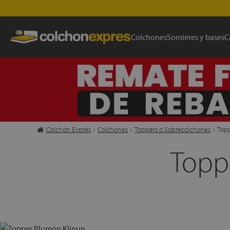
Colchones
Somieres y bases
C
Colchón Exprés
›
Colchones
›
Toppers o Sobrecolchones
›
Topp
Topp