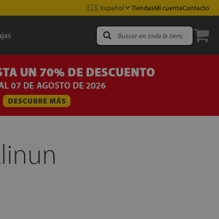
Tiendas
Mi cuenta
Contacto
jas
linun