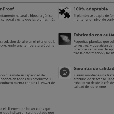
nProof
100% adaptable
etamente natural e hipoalergénico.
El plumón se adapta de fo
corporal y evita que las plumas más
mantener un nivel de conf
Fabricado con auté
rculación del aire en el interior de la
Pequeñas plumitas que cubr
avoreciendo una temperatura óptima
terrestres) y que aíslan de
provocar sensación de ago
tras la deformación y facilita
Garantía de calida
lumón que mide su capacidad de
Klinum mantiene una traza
pecifica en todos sus productos. El
artículos de descanso. Ta
producto cuenta con un Fill Power de
exhaustivo desde la cría d
calidad de los rellenos.
 el Fill Power de los artículos que
os que indican en su etiquetado que