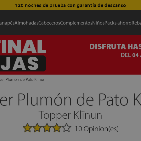
120 noches de prueba con garantía de descanso
anapés
Almohadas
Cabeceros
Complementos
Niños
Packs ahorro
Reba
er Plumón de Pato Klinun
er Plumón de Pato K
Topper Klïnun
10 Opinion(es)