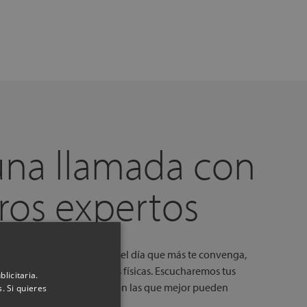
una llamada con
ros expertos
amada gratuita, a la hora y el día que más te convenga,
de una de nuestras tiendas físicas. Escucharemos tus
licitaria.
é colchones o almohadas son las que mejor pueden
. Si quieres
in ningún compromiso.