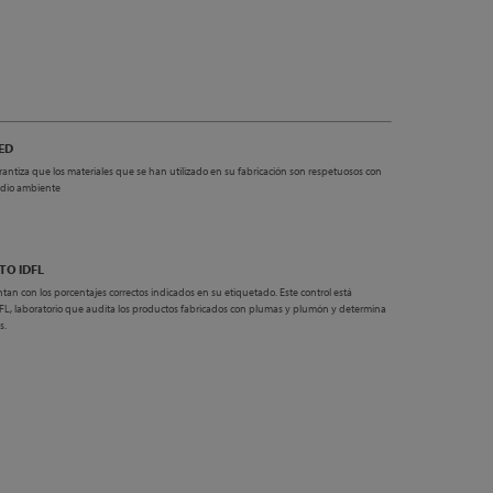
ED
rantiza que los materiales que se han utilizado en su fabricación son respetuosos con
edio ambiente
TO IDFL
ntan con los porcentajes correctos indicados en su etiquetado. Este control está
IDFL, laboratorio que audita los productos fabricados con plumas y plumón y determina
s.