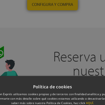
CONFIGURA Y COMPRA
Reserva 
nuest
Política de cookies
¿Necesitas ayuda?
Reserva una ll
con uno de nuestros expertos, des
n Exprés utilizamos cookies propias y de terceros con finalidad analítica y pub
necesidades y te indicaremos qu
rmarte con más detalle sobre qué cookies estamos utilizando o desactivarlas
saber más sobre nuestra Política de Cookies, haz click
AQUÍ.
adaptarse a tu forma de dormir,
s