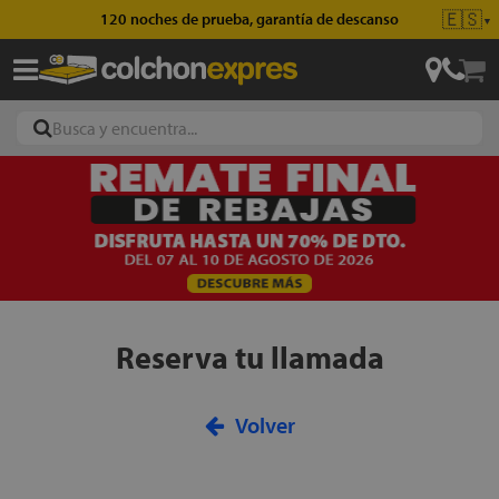
🇪🇸
120 noches de prueba, garantía de descanso
▼
ajas
hones
Reserva tu llamada
eres
ases
Volver