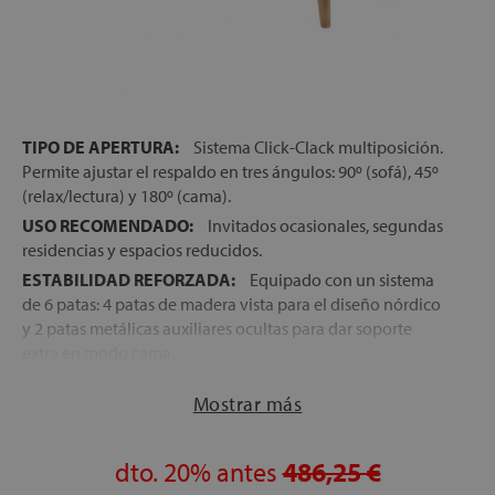
let
TIPO DE APERTURA:
Sistema Click-Clack multiposición.
Permite ajustar el respaldo en tres ángulos: 90º (sofá), 45º
(relax/lectura) y 180º (cama).
x1
USO RECOMENDADO:
Invitados ocasionales, segundas
residencias y espacios reducidos.
ESTABILIDAD REFORZADA:
Equipado con un sistema
cks
de 6 patas: 4 patas de madera vista para el diseño nórdico
rro
y 2 patas metálicas auxiliares ocultas para dar soporte
extra en modo cama.
MONTAJE:
Servicio de montaje profesional incluido
Mostrar más
para asegurar el correcto ajuste de las patas y el
mecanismo.
dto.
20%
antes
486,25 €