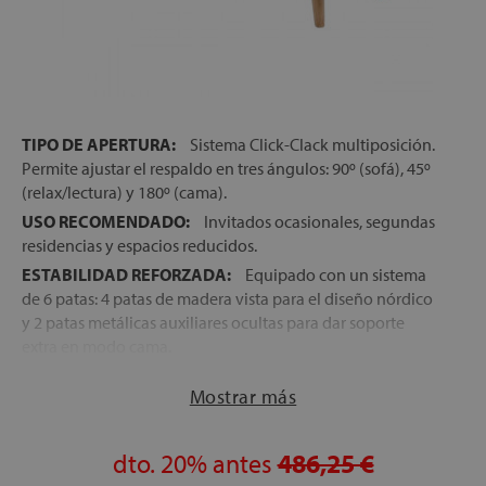
let
TIPO DE APERTURA:
Sistema Click-Clack multiposición.
Permite ajustar el respaldo en tres ángulos: 90º (sofá), 45º
(relax/lectura) y 180º (cama).
x1
USO RECOMENDADO:
Invitados ocasionales, segundas
residencias y espacios reducidos.
ESTABILIDAD REFORZADA:
Equipado con un sistema
cks
de 6 patas: 4 patas de madera vista para el diseño nórdico
rro
y 2 patas metálicas auxiliares ocultas para dar soporte
extra en modo cama.
MONTAJE:
Servicio de montaje profesional incluido
Mostrar más
para asegurar el correcto ajuste de las patas y el
mecanismo.
dto.
20%
antes
486,25 €