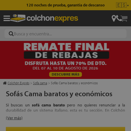
🇪🇸
120 noches de prueba, garantía de descanso
▼
ajas
hones
Colchón Exprés
>
Sofa cama
>
Sofás Cama baratos y económicos
Sofás Cama baratos y económicos
eres
Si buscas un
sofá cama barato
pero no quieres renunciar a la
ases
durabilidad de un sistema italiano, esta es tu sección. En Colchón
Exprés hemos seleccionado modelos económicos pero fiables,
(Ver más)
ideales para presupuestos ajustados, segundas viviendas o pisos de
alquiler.