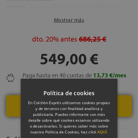
HIGIENE:
Respaldos fácilmente desenfundables para
facilitar la limpieza y el mantenimiento del sofá.
Mostrar más
dto.
20%
antes
686,25 €
549,00 €
Paga hasta en 40 cuotas de
13,73 €/mes
¡SIN INTERESES!
(+ info)
Política de cookies
En Colchón Exprés utilizamos cookies propias
VER PRODUCTO
y de terceros con finalidad analítica y
publicitaria. Puedes informarte con más
detalle sobre qué cookies estamos utilizando
o desactivarlas. Si quieres saber más sobre
nuestra Política de Cookies, haz click
AQUÍ.