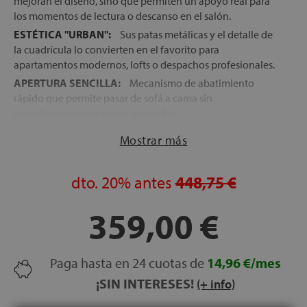
mejoran el diseño, sino que permiten un apoyo real para
los momentos de lectura o descanso en el salón.
ESTÉTICA "URBAN":
Sus patas metálicas y el detalle de
la cuadrícula lo convierten en el favorito para
apartamentos modernos, lofts o despachos profesionales.
APERTURA SENCILLA:
Mecanismo de abatimiento
rápido que permite pasar de sofá a cama sin
complicaciones en pocos segundos.
Mostrar más
dto.
20%
antes
448,75 €
359,00 €
Paga hasta en 24 cuotas de
14,96 €/mes
¡SIN INTERESES!
(+ info)