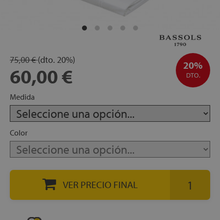
apés
ibles
75,00 €
(dto.
20%)
hadas
20%
60,00 €
DTO.
Medida
ceros
Color
mentos
VER PRECIO FINAL
ños