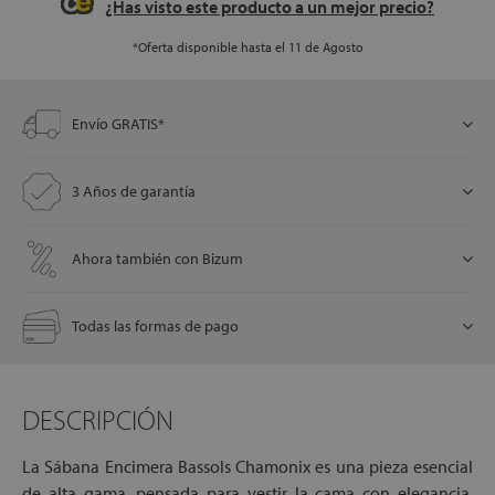
¿Has visto este producto a un mejor precio?
*Oferta disponible hasta el 11 de Agosto
let
Envío GRATIS*
3 Años de garantía
x1
Ahora también con Bizum
cks
rro
Todas las formas de pago
DESCRIPCIÓN
La Sábana Encimera Bassols Chamonix es una pieza esencial
de alta gama, pensada para vestir la cama con elegancia,