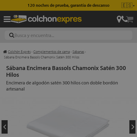
🇪🇸
120 noches de prueba, garantía de descanso
▼
Colchón Exprés
›
Complementos de cama
›
Sábanas
›
ajas
Sábana Encimera Bassols Chamonix Satén 300 Hilos
Sábana Encimera Bassols Chamonix Satén 300
Hilos
hones
Encimera de algodón satén 300 hilos con doble bordón
artesanal
eres
ases