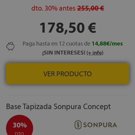
COLORES DISPONIBLES:
dto.
30%
antes
Gris, beige y chocolate.
255,00 €
Compatible con una gran variedad de patas para
178,50 €
adaptarse a cualquier estilo.
FABRICADO EN ESPAÑA
con materiales de alta calidad
y certificados.
Paga hasta en 12 cuotas de
14,88€/mes
¡SIN INTERESES!
(+ info)
VER PRODUCTO
Base Tapizada Sonpura Concept
30%
DTO.