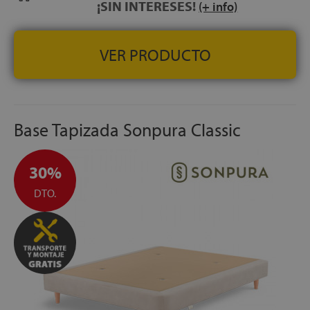
¡SIN INTERESES!
(+ info)
dentro de la ficha de artículo
FABRICACIÓN ESPAÑOLA
ALTURA (SIN PATAS):
+/- 6 cm
VER PRODUCTO
ALTURA CON PATAS DE 25 CM:
+/- 31 cm
Base Tapizada Sonpura Classic
30%
DTO.