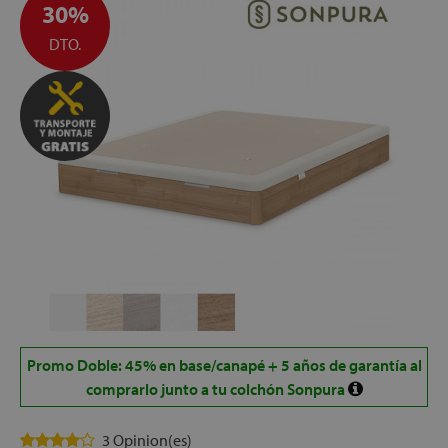
30%
DTO.
let
x1
cks
rro
Promo Doble: 45% en base/canapé + 5 años de garantía al
comprarlo junto a tu colchón Sonpura
3 Opinion(es)