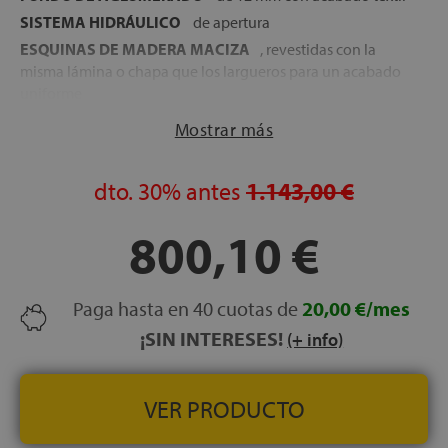
SISTEMA HIDRÁULICO
de apertura
ESQUINAS DE MADERA MACIZA
, revestidas con la
misma lámina o chapa que los largueros para un acabado
uniforme
TIRADOR METÁLICO
integrado
Mostrar más
GOMAS ANTIPOLVO
para sellado hermético
Disponible en varios acabados en madera: Blanco,
dto.
30%
antes
1.143,00 €
Nórdico, Nogal, Ártico y Natural
ALTURA TOTAL:
38 cm
800,10 €
ALTURA DEL CAJÓN:
32 cm
CAPACIDAD DEL ARCÓN:
31 cm útiles
GROSOR DEL CAJÓN:
30 mm de espesor para máxima
Paga hasta en 40 cuotas de
20,00 €/mes
solidez
¡SIN INTERESES!
(+ info)
Transporte, Montaje y Retirada del antiguo canapé o
equivalente
GRATUITO
FABRICACIÓN ESPAÑOLA
VER PRODUCTO