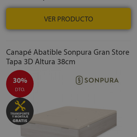
Transporte, Montaje y Retirada del antiguo canapé o
equivalente
GRATUITO
FABRICACIÓN ESPAÑOLA
VER PRODUCTO
Canapé Abatible Sonpura Gran Store
Tapa 3D Altura 38cm
30%
DTO.