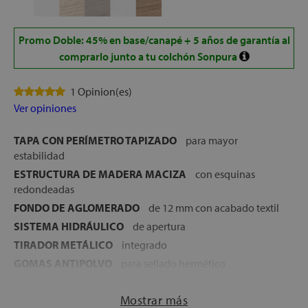
Promo Doble: 45% en base/canapé + 5 años de garantía al
comprarlo junto a tu colchón Sonpura
1 Opinion(es)
Ver opiniones
TAPA CON PERÍMETRO TAPIZADO
para mayor
estabilidad
ESTRUCTURA DE MADERA MACIZA
con esquinas
redondeadas
FONDO DE AGLOMERADO
de 12 mm con acabado textil
SISTEMA HIDRÁULICO
de apertura
TIRADOR METÁLICO
integrado
GOMAS ANTIPOLVO
para sellado hermético
ESQUINAS DE MADERA MACIZA
, revestidas con la
misma lámina o chapa que los largueros para un acabado
Mostrar más