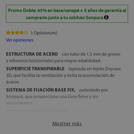
Promo Doble: 45% en base/canapé + 5 años de garantía al
comprarlo junto a tu colchón Sonpura
1 Opinion(es)
Ver opiniones
ESTRUCTURA DE ACERO
con tubo de 1,5 mm de grosor
y refuerzos horizontales para mayor estabilidad.
SUPERFICIE TRANSPIRABLE
tapizada en tejido Drycare
3D, que facilita la ventilación y evita la acumulación de
ácaros.
SISTEMA DE FIJACIÓN BASE FIX,
patentado por
Sonpura, que proporciona una base firme y sin
movimientos.
ACABADO ANTIDESLIZANTE,
evitando
desplazamientos indeseados del colchón.
Mostrar más
ALTURA SIN PATAS:
±6 cm Altura con patas de 25 cm:
±31 cm.