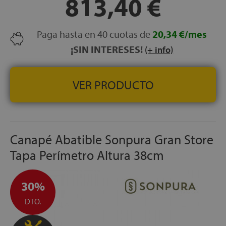
813,40 €
ALTURA DEL CAJÓN:
32 cm
CAPACIDAD DEL ARCÓN:
24 cm útiles
GROSOR DEL CAJÓN:
30 mm de espesor para máxima
Paga hasta en 40 cuotas de
20,34 €/mes
solidez
¡SIN INTERESES!
(+ info)
Transporte, Montaje y Retirada del antiguo canapé o
equivalente
GRATUITO
FABRICACIÓN ESPAÑOLA
VER PRODUCTO
Canapé Abatible Sonpura Gran Store
Tapa Perímetro Altura 38cm
30%
DTO.