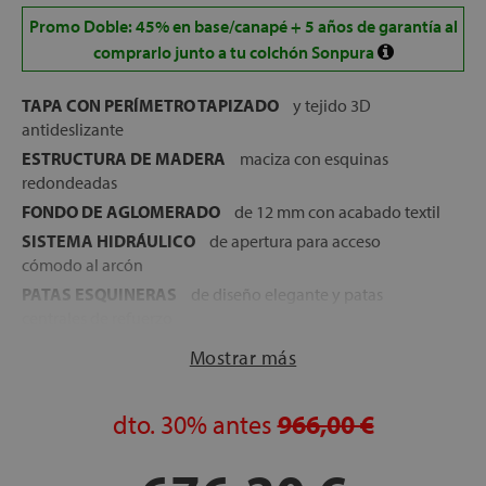
Promo Doble: 45% en base/canapé + 5 años de garantía al
comprarlo junto a tu colchón Sonpura
TAPA CON PERÍMETRO TAPIZADO
y tejido 3D
antideslizante
ESTRUCTURA DE MADERA
maciza con esquinas
redondeadas
FONDO DE AGLOMERADO
de 12 mm con acabado textil
SISTEMA HIDRÁULICO
de apertura para acceso
cómodo al arcón
PATAS ESQUINERAS
de diseño elegante y patas
centrales de refuerzo
GOMAS ANTIPOLVO
para un sellado hermético
Mostrar más
ESQUINAS DE MADERA MACIZA
, revestidas con la
misma lámina o chapa que los largueros para un acabado
dto.
30%
antes
966,00 €
uniforme
Disponible en varios acabados en madera: Blanco,
Nórdico, Nogal, Ártico y Natural