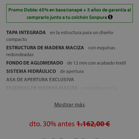
Promo Doble: 45% en base/canapé + 5 años de garantía al
comprarlo junto a tu colchón Sonpura
TAPA INTEGRADA
en la estructura para un diseño
compacto
ESTRUCTURA DE MADERA MACIZA
con esquinas
redondeadas
FONDO DE AGLOMERADO
de 12 mm con acabado textil
SISTEMA HIDRÁULICO
de apertura
ASA DE APERTURA EXCLUSIVA
ESQUINAS DE MADERA MACIZA
, revestidas con la
misma lámina o chapa que los largueros para un acabado
uniforme
Mostrar más
GOMAS ANTIPOLVO
para sellado hermético
Disponible en varios acabados en madera: Blanco,
dto.
30%
antes
1.162,00 €
Nórdico, Nogal, Ártico y Natural
ALTURA TOTAL:
32 cm