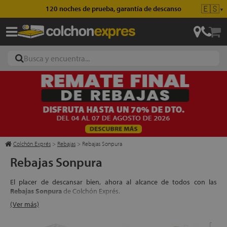
🇪🇸
Envío gratis en pedidos superiores a 49€
▼
ajas
hones
Colchón Exprés
>
Rebajas
>
Rebajas Sonpura
Rebajas Sonpura
eres
El placer de descansar bien, ahora al alcance de todos con las
ases
Rebajas Sonpura
de Colchón Exprés.
(Ver más)
Núcleos con sistemas exclusivos, viscoelásticas de origen vegetal,
fibras con propiedades termorreguladoras, espumaciones de poro
abierto y todas aquellas novedosas técnicas que marcan la