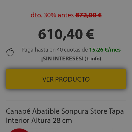
uniforme
Disponible en varios acabados en madera: Blanco,
dto.
30%
antes
872,00 €
Nórdico, Nogal, Ártico y Natural
ALTURA TOTAL:
34 cm
610,40 €
ALTURA DEL CAJÓN:
28 cm
CAPACIDAD DEL ARCÓN:
27 cm útiles
GROSOR DEL CAJÓN:
30 mm de espesor para máxima
Paga hasta en 40 cuotas de
15,26 €/mes
solidez
¡SIN INTERESES!
(+ info)
Transporte, Montaje y Retirada del antiguo canapé o
equivalente
GRATUITO
FABRICACIÓN ESPAÑOLA
VER PRODUCTO
Canapé Abatible Sonpura Store Tapa
Interior Altura 28 cm