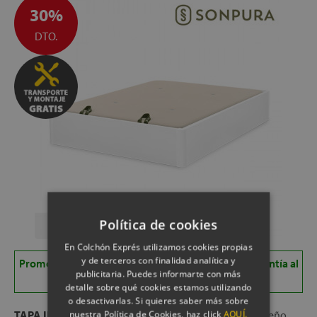
30%
DTO.
Política de cookies
En Colchón Exprés utilizamos cookies propias
y de terceros con finalidad analítica y
Promo Doble: 45% en base/canapé + 5 años de garantía al
publicitaria. Puedes informarte con más
comprarlo junto a tu colchón Sonpura
detalle sobre qué cookies estamos utilizando
o desactivarlas. Si quieres saber más sobre
TAPA INTEGRADA EN LA ESTRUCTURA
para un diseño
nuestra Política de Cookies, haz click
AQUÍ.