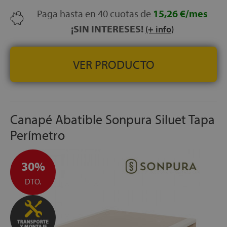
GROSOR DEL CAJÓN:
30 mm de espesor para máxima
Paga hasta en 40 cuotas de
15,26 €/mes
solidez
¡SIN INTERESES!
(+ info)
Transporte, Montaje y Retirada del antiguo canapé o
equivalente
GRATUITO
FABRICACIÓN ESPAÑOLA
VER PRODUCTO
Canapé Abatible Sonpura Siluet Tapa
Perímetro
30%
DTO.