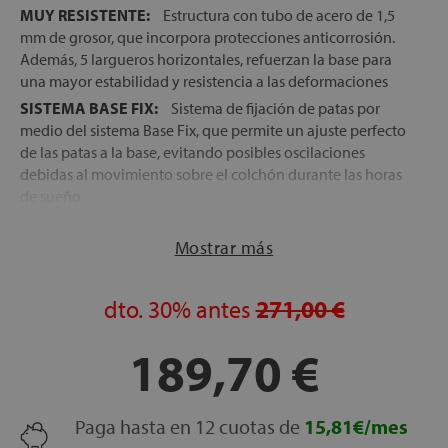
MUY RESISTENTE:
Estructura con tubo de acero de 1,5
mm de grosor, que incorpora protecciones anticorrosión.
Además, 5 largueros horizontales, refuerzan la base para
una mayor estabilidad y resistencia a las deformaciones
SISTEMA BASE FIX:
Sistema de fijación de patas por
medio del sistema Base Fix, que permite un ajuste perfecto
de las patas a la base, evitando posibles oscilaciones
debidas al movimiento sobre el colchón durante las horas
de sueño
COLORES DISPONIBLES:
Chocolate, Beige, Gris
Mostrar más
MUY TRANSPIRABLE:
Superficie tapizada con tejido
con malla 3D Drycare, que evita la acumulación de ácaros,
humedades y la aparición de mohos
dto.
30%
antes
271,00 €
VÁLVULAS DE AIREACIÓN:
Aireadores superficiales que
potencian la capacidad de transpiración de la base
189,70 €
MUCHAS POSIBILIDADES DE PATAS:
Elige entre todas
las posibilidades de patas que te ofrece esta base. Podrás
elegir aquellas cuyo acabado mejor se adapte a tus
Paga hasta en 12 cuotas de
15,81€/mes
necesidades. Consulta más sobre las opciones de patas