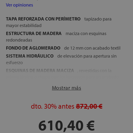
Ver opiniones
TAPA REFORZADA CON PERÍMETRO
tapizado para
mayor estabilidad
ESTRUCTURA DE MADERA
maciza con esquinas
redondeadas
FONDO DE AGLOMERADO
de 12 mm con acabado textil
SISTEMA HIDRÁULICO
de elevación para apertura sin
esfuerzo
ESQUINAS DE MADERA MACIZA
, revestidas con la
misma lámina o chapa que los largueros para un acabado
uniforme
Mostrar más
GOMAS ANTIPOLVO
para cierre hermético
Disponible en varios acabados en madera: Blanco,
dto.
30%
antes
872,00 €
Nórdico, Nogal, Ártico y Natural
ALTURA TOTAL:
24 cm
610,40 €
ALTURA DEL CAJÓN:
18 cm
CAPACIDAD DEL ARCÓN:
17 cm útiles