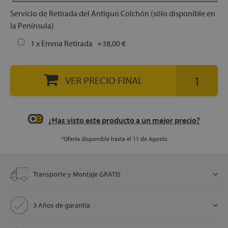
Servicio de Retirada del Antiguo Colchón (sólo disponible en
la Península)
let
1 x Emma Retirada
+
38,00 €
VER PRECIO FINAL
x1
¿Has visto este producto a un mejor precio?
cks
*Oferta disponible hasta el 11 de Agosto
rro
Transporte y Montaje GRATIS
3 Años de garantía