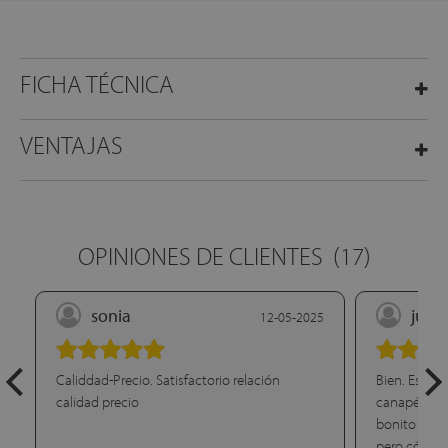
FICHA TÉCNICA
VENTAJAS
OPINIONES DE CLIENTES
(17)
sonia
juan
12-05-2025
Caliddad-Precio. Satisfactorio relación
Bien. Estoy
calidad precio
canapé que 
bonito el co
pero cómo