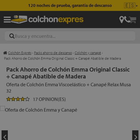
🇪🇸
120 noches de prueba, garantía de descanso
▼
Colchón Exprés
›
Packs ahorro de descanso
›
Colchón y canapé
›
ajas
Pack Ahorro de Colchón Emma Original Classic + Canapé Abatible de Madera
Pack Ahorro de Colchón Emma Original Classic
+ Canapé Abatible de Madera
hones
Oferta de Colchón Emma Viscoelástico + Canapé Relax Musa
32
17 OPINION(ES)
eres
ases