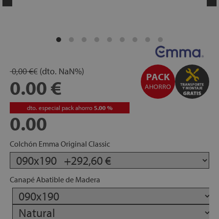
apés
ibles
hadas
0,00 €
€
(dto.
NaN
%)
PACK
0.00
AHORRO
ceros
dto. especial pack ahorro
5.00
%
0.00
Colchón Emma Original Classic
mentos
Canapé Abatible de Madera
ños