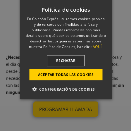
Política de cookies
En Colchón Exprés utilizamos cookies propias
y de terceros con finalidad analítica y
publicitaria. Puedes informarte con más
RESERVA UNA LLAMADA CON
detalle sobre qué cookies estamos utilizando o
desactivarlas. Si quieres saber más sobre
NUESTROS EXPERTOS
nuestra Política de Cookies, haz click
AQUÍ.
¿Necesitas ayuda?
Reserva una llamada gratuita, a la hora y
RECHAZAR
el día que más te convenga, con uno de nuestros expertos,
desde una de nuestras tiendas físicas. Escucharemos tus
ACEPTAR TODAS LAS COOKIES
necesidades y te indicaremos qué colchones o almohadas
son las que mejor pueden adaptarse a tu forma de dormir,
sin
CONFIGURACIÓN DE COOKIES
ningún compromiso.
PROGRAMAR LLAMADA