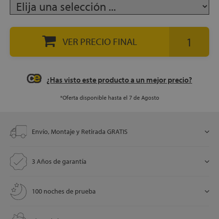
let
VER PRECIO FINAL
¿Has visto este producto a un mejor precio?
x1
*Oferta disponible hasta el 7 de Agosto
cks
Envío, Montaje y Retirada GRATIS
rro
3 Años de garantía
100 noches de prueba