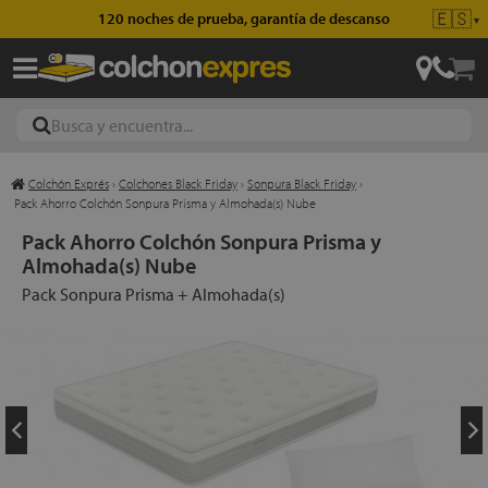
🇪🇸
120 noches de prueba, garantía de descanso
▼
Colchón Exprés
›
Colchones Black Friday
›
Sonpura Black Friday
›
ajas
Pack Ahorro Colchón Sonpura Prisma y Almohada(s) Nube
Pack Ahorro Colchón Sonpura Prisma y
Almohada(s) Nube
hones
Pack Sonpura Prisma + Almohada(s)
eres
ases