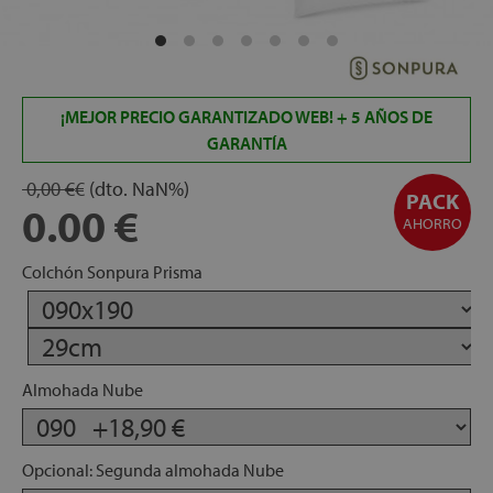
apés
ibles
¡MEJOR PRECIO GARANTIZADO WEB! + 5 AÑOS DE
hadas
GARANTÍA
0,00 €
€
(dto.
NaN
%)
PACK
0.00
AHORRO
ceros
Colchón Sonpura Prisma
mentos
Almohada Nube
ños
Opcional: Segunda almohada Nube