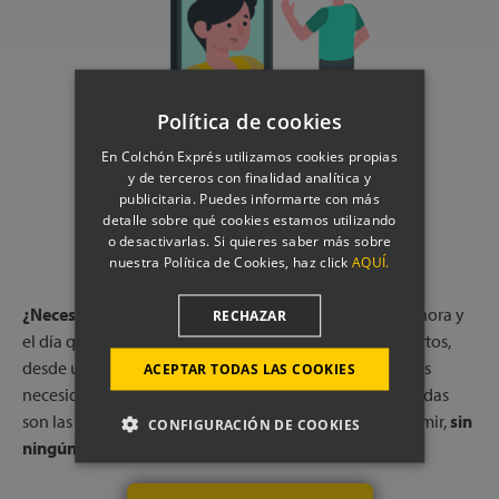
Política de cookies
En Colchón Exprés utilizamos cookies propias
y de terceros con finalidad analítica y
publicitaria. Puedes informarte con más
RESERVA UNA LLAMADA CON
detalle sobre qué cookies estamos utilizando
o desactivarlas. Si quieres saber más sobre
NUESTROS EXPERTOS
nuestra Política de Cookies, haz click
AQUÍ.
¿Necesitas ayuda?
Reserva una llamada gratuita, a la hora y
RECHAZAR
el día que más te convenga, con uno de nuestros expertos,
desde una de nuestras tiendas físicas. Escucharemos tus
ACEPTAR TODAS LAS COOKIES
necesidades y te indicaremos qué colchones o almohadas
son las que mejor pueden adaptarse a tu forma de dormir,
sin
CONFIGURACIÓN DE COOKIES
ningún compromiso.