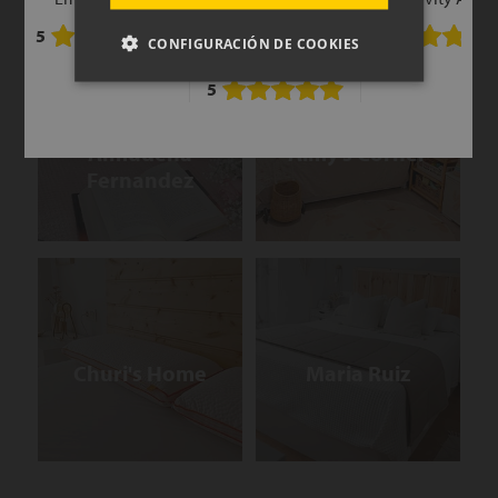
Termalfresh
5
0
CONFIGURACIÓN DE COOKIES
Medium-out
5
Almudena
Aimy's Corner
Fernandez
Churi's Home
Maria Ruiz