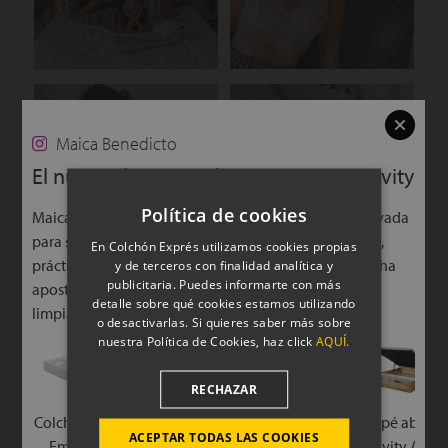
Maica Benedicto
El nuevo descanso de Maica con Ingravity
Montsita Rivas
Mami en Prácticas
Política de cookies
Maica ya disfruta de una cama completamente renovada
para su nueva vivienda, creando un espacio cómodo,
En Colchón Exprés utilizamos cookies propias
práctico y pensado para el descanso diario. Además, ha
y de terceros con finalidad analítica y
publicitaria. Puedes informarte con más
apostado por una combinación fácil de mantener y
detalle sobre qué cookies estamos utilizando
limpiar, algo imprescindible para ella.
o desactivarlas. Si quieres saber más sobre
nuestra Política de Cookies, haz click
AQUÍ.
Mamá de Laura &
RoSeR
RECHAZAR
Daniel
Colchón Ingravity
Almohada de
Canapé abatib
ACEPTAR TODAS LAS COOKIES
Emoción Plus
Viscolátex
Ingravity Air B