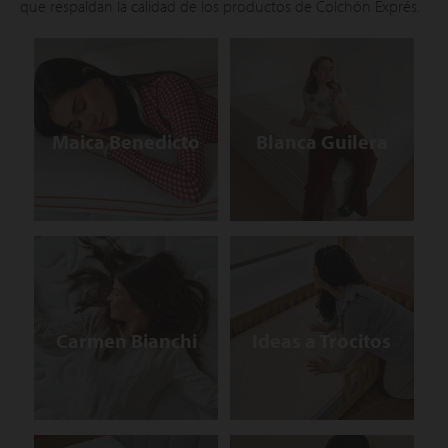
apés
que respaldan la calidad de los productos de Colchón Exprés.
ibles
hadas
Maica Benedicto
Blanca Guilera
ceros
mentos
Carmen Bianchi
Ideas a Trocitos
ños