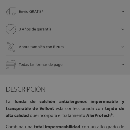
Envío GRATIS*
let
3 Años de garantía
Ahora también con Bizum
x1
Todas las formas de pago
cks
rro
DESCRIPCIÓN
La
funda de colchón antialérgenos impermeable y
transpirable de Velfont
está confeccionada con
tejido de
alta calidad
que incorpora el tratamiento
AlerProTech®
.
Combina una
total impermeabilidad
con un alto grado de