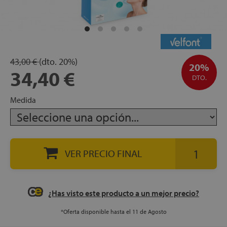
apés
ibles
43,00 €
(dto.
20%)
hadas
20%
34,40 €
DTO.
Medida
ceros
VER PRECIO FINAL
mentos
¿Has visto este producto a un mejor precio?
ños
*Oferta disponible hasta el 11 de Agosto