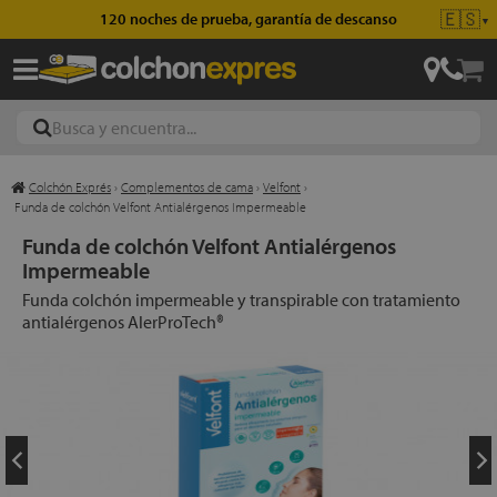
🇪🇸
120 noches de prueba, garantía de descanso
▼
Colchón Exprés
›
Complementos de cama
›
Velfont
›
ajas
Funda de colchón Velfont Antialérgenos Impermeable
Funda de colchón Velfont Antialérgenos
Impermeable
hones
Funda colchón impermeable y transpirable con tratamiento
antialérgenos AlerProTech®
eres
ases