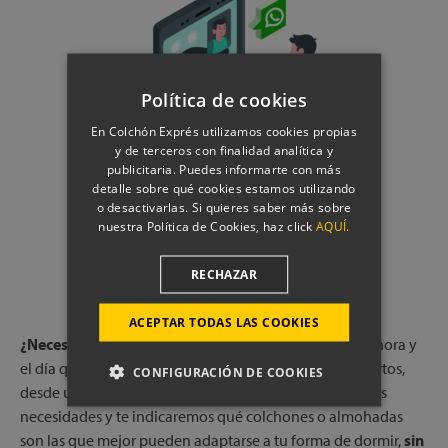
Política de cookies
En Colchón Exprés utilizamos cookies propias
y de terceros con finalidad analítica y
publicitaria. Puedes informarte con más
detalle sobre qué cookies estamos utilizando
o desactivarlas. Si quieres saber más sobre
nuestra Política de Cookies, haz click
AQUÍ.
RESERVA UNA LLAMADA CON
RECHAZAR
NUESTROS EXPERTOS
ACEPTAR TODAS LAS COOKIES
¿Necesitas ayuda?
Reserva una llamada gratuita, a la hora y
el día que más te convenga, con uno de nuestros expertos,
CONFIGURACIÓN DE COOKIES
desde una de nuestras tiendas físicas. Escucharemos tus
necesidades y te indicaremos qué colchones o almohadas
son las que mejor pueden adaptarse a tu forma de dormir,
sin