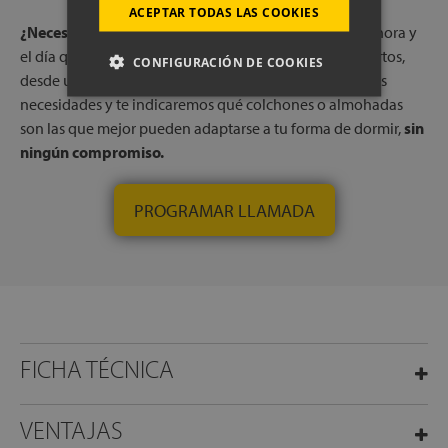
ACEPTAR TODAS LAS COOKIES
¿Necesitas ayuda?
Reserva una llamada gratuita, a la hora y
el día que más te convenga, con uno de nuestros expertos,
CONFIGURACIÓN DE COOKIES
desde una de nuestras tiendas físicas. Escucharemos tus
necesidades y te indicaremos qué colchones o almohadas
son las que mejor pueden adaptarse a tu forma de dormir,
sin
ningún compromiso.
PROGRAMAR LLAMADA
FICHA TÉCNICA
VENTAJAS