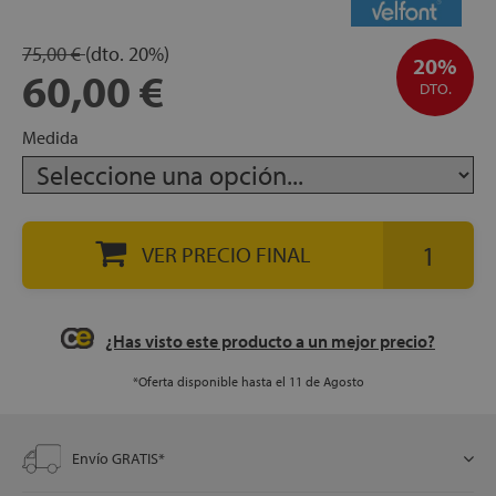
apés
ibles
75,00 €
(dto.
20%)
20%
60,00 €
DTO.
hadas
Medida
ceros
VER PRECIO FINAL
¿Has visto este producto a un mejor precio?
mentos
*Oferta disponible hasta el 11 de Agosto
Envío GRATIS*
ños