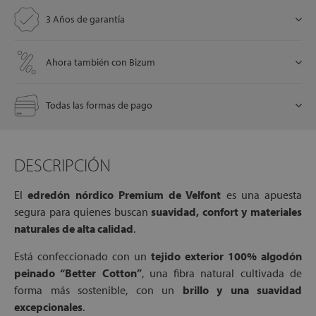
3 Años de garantía
let
Ahora también con Bizum
Todas las formas de pago
x1
DESCRIPCIÓN
cks
El
edredón nórdico Premium de Velfont
es una apuesta
rro
segura para quienes buscan
suavidad, confort y materiales
naturales de alta calidad
.
Está confeccionado con un
tejido exterior 100% algodón
peinado “Better Cotton”
, una fibra natural cultivada de
forma más sostenible, con un
brillo y una suavidad
excepcionales
.