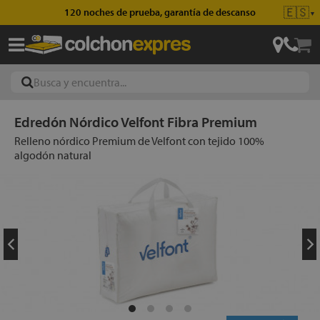
🇪🇸
120 noches de prueba, garantía de descanso
▼
Edredón Nórdico Velfont Fibra Premium
ajas
Relleno nórdico Premium de Velfont con tejido 100%
algodón natural
hones
eres
ases