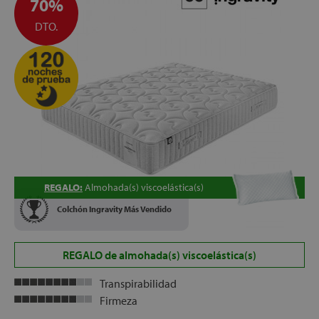
70%
DTO.
let
x1
cks
REGALO:
Almohada(s) viscoelástica(s)
rro
Colchón Ingravity Más Vendido
REGALO de almohada(s) viscoelástica(s)
Transpirabilidad
Firmeza