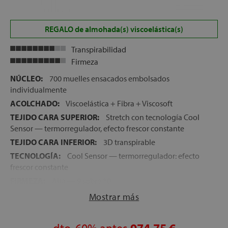
REGALO de almohada(s) viscoelástica(s)
Transpirabilidad
Firmeza
NÚCLEO:
700 muelles ensacados embolsados
individualmente
ACOLCHADO:
Viscoelástica + Fibra + Viscosoft
TEJIDO CARA SUPERIOR:
Stretch con tecnología Cool
Sensor — termorregulador, efecto frescor constante
TEJIDO CARA INFERIOR:
3D transpirable
TECNOLOGÍA:
Cool Sensor — termorregulador: efecto
frescor constante
FIRMEZA:
Alta — 9 sobre 10
ALTURA:
26 cm
Mostrar más
CARAS:
Una sola cara de uso
ASAS:
4 asas laterales