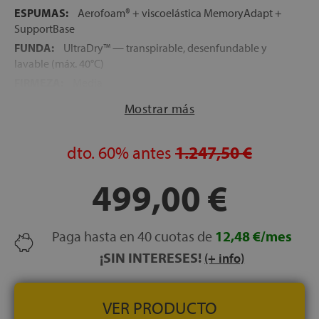
ESPUMAS:
Aerofoam® + viscoelástica MemoryAdapt +
SupportBase
FUNDA:
UltraDry™ — transpirable, desenfundable y
lavable (máx. 40°C)
FIRMEZA:
Media
ALTURA:
27 cm
Mostrar más
CARAS:
No reversible — una sola cara de uso
PESO RECOMENDADO:
Óptimo entre 60 y 100 kg por
dto.
60%
antes
1.247,50 €
durmiente
LOGÍSTICA:
Colchón comprimido en caja — expansión
499,00 €
en 5 horas, recuperación completa en 24 horas
RECONOCIMIENTO:
Producto del Año 2026 (categoría
innovación)
Paga hasta en 40 cuotas de
12,48 €/mes
NOCHES DE PRUEBA:
100 noches
¡SIN INTERESES!
(+ info)
GARANTÍA:
10 años
VER PRODUCTO