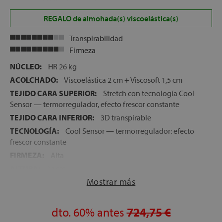
REGALO de almohada(s) viscoelástica(s)
Transpirabilidad
Firmeza
NÚCLEO:
HR 26 kg
ACOLCHADO:
Viscoelástica 2 cm + Viscosoft 1,5 cm
TEJIDO CARA SUPERIOR:
Stretch con tecnología Cool
Sensor — termorregulador, efecto frescor constante
TEJIDO CARA INFERIOR:
3D transpirable
TECNOLOGÍA:
Cool Sensor — termorregulador: efecto
frescor constante
FIRMEZA:
Alta
ALTURA:
24 cm
Mostrar más
NOCHES DE PRUEBA:
120 noches
GARANTÍA:
5 años
dto.
60%
antes
724,75 €