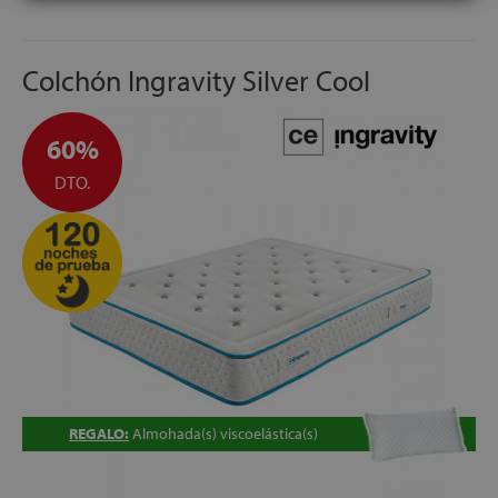
ENVÍO GRATIS
ALTURA:
+/- 25 cm
Colchón Ingravity Silver Cool
60%
DTO.
REGALO:
Almohada(s) viscoelástica(s)