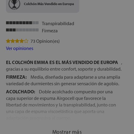
Colchón Más Vendido en Europa
Transpirabilidad
Firmeza
73 Opinion(es)
Ver opiniones
EL COLCHÓN EMMA ES EL MÁS VENDIDO DE EUROPA
,
gracias a su equilibrio entre confort, soporte y durabilidad.
FIRMEZA:
Media, diseñada para adaptarse a una amplia
variedad de durmientes sin generar sensación de agobio.
ACOLCHADO:
Doble acolchado compuesto por una
capa superior de espuma Airgocell que favorece la
libertad de movimientos y la transpirabilidad, junto con
una capa de espuma viscoelástica que aporta una
adaptación progresiva al cuerpo.
NÚCLEO:
Bloque de espuma fría HRX de alta densidad,
Mostrar más
que proporciona estabilidad, soporte duradero y favorece