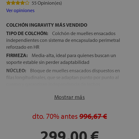
55 Opinion(es)
Ver opiniones
COLCHÓN INGRAVITY MÁS VENDIDO
TIPO DE COLCHÓN:
Colchón de muelles ensacados
independientes con sistema de encapsulado perimetral
reforzado en HR
FIRMEZA:
Media-alta, ideal para quienes buscan un
soporte estable sin perder adaptabilidad
NÚCLEO:
Bloque de muelles ensacados dispuestos en
filas longitudinales, que se adaptan punto por punto al
cuerpo y garantizan independencia de lechos
ACOLCHADO:
HR Súper Soft + Viscoelástica de alta
Mostrar más
densidad con partículas de gel + HR Medium + HR Firm,
para una acogida progresiva y un soporte estable
TEJIDO EXTERIOR:
dto.
70%
Stretch de alto gramaje con
antes
996,67 €
tratamiento Viral Protection, que impide la adhesión de
virus, bacterias y ácaros, garantizando un descanso más
299,00 €
higiénico y saludable