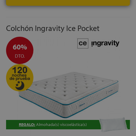
Colchón Ingravity Ice Pocket
60%
DTO.
REGALO:
Almohada(s) viscoelástica(s)