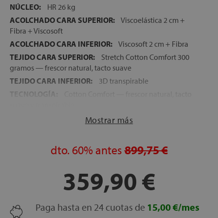
NÚCLEO:
HR 26 kg
ACOLCHADO CARA SUPERIOR:
Viscoelástica 2 cm +
Fibra + Viscosoft
ACOLCHADO CARA INFERIOR:
Viscosoft 2 cm + Fibra
TEJIDO CARA SUPERIOR:
Stretch Cotton Comfort 300
gramos — frescor natural, tacto suave
TEJIDO CARA INFERIOR:
3D transpirable
TECNOLOGÍA:
Cotton Comfort — frescor natural, tacto
suave y transpirable
FIRMEZA:
Media-Alta
Mostrar más
ALTURA:
28 cm
NOCHES DE PRUEBA:
120 noches
dto.
60%
antes
899,75 €
GARANTÍA:
5 años
359,90 €
Paga hasta en 24 cuotas de
15,00 €/mes