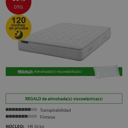
TRANSPORTE GRATUITO
DTO.
ALTURA:
+/- 25 cm.
REGALO:
Almohada(s) viscoelástica(s)
REGALO de almohada(s) viscoelástica(s)
Transpirabilidad
Firmeza
NÚCLEO:
HR 26 kg