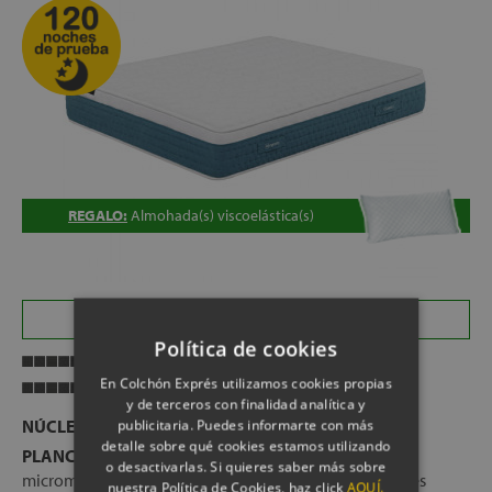
REGALO:
Almohada(s) viscoelástica(s)
REGALO de almohada(s) viscoelástica(s)
Política de cookies
Transpirabilidad
En Colchón Exprés utilizamos cookies propias
Firmeza
y de terceros con finalidad analítica y
NÚCLEO:
HR 26 kg
publicitaria. Puedes informarte con más
detalle sobre qué cookies estamos utilizando
PLANCHA TECNOLÓGICA:
Grid Kubick — efecto
o desactivarlas. Si quieres saber más sobre
micromuelle, canales aireación horizontales y verticales
nuestra Política de Cookies, haz click
AQUÍ.