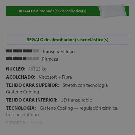
REGALO:
Almohada(s) viscoelástica(s)
REGALO de almohada(s) viscoelástica(s)
Transpirabilidad
Firmeza
NÚCLEO:
HR 23 kg
ACOLCHADO:
Viscosoft + Fibra
TEJIDO CARA SUPERIOR:
Stretch con tecnología
Grafeno Cooling
TEJIDO CARA INFERIOR:
3D transpirable
TECNOLOGÍA:
Grafeno Cooling — regulación térmica,
frescor continuo
FIRMEZA:
Media
ALTURA:
26 cm