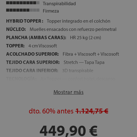
Transpirabilidad
Firmeza
HYBRID TOPPER :
Topper integrado en el colchón
NÚCLEO:
Muelles ensacados con refuerzo perimetral
PLANCHA (AMBAS CARAS):
HR 25 kg (2 cm)
TOPPER:
4 cm Viscosoft
ACOLCHADO SUPERIOR:
Fibra + Viscosoft + Viscosoft
TEJIDO CARA SUPERIOR:
Stretch — Tapa Tapa
TEJIDO CARA INFERIOR:
3D transpirable
TECNOLOGÍA:
Air Topper — confort hotel, descanso
premium
Mostrar más
FIRMEZA:
Media
ALTURA:
30 cm
dto.
60%
antes
1.124,75 €
LECHOS INDEPENDIENTES:
Sí — muelles ensacados
NOCHES DE PRUEBA:
120 noches
449,90 €
GARANTÍA:
5 años