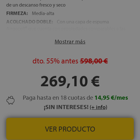
de un descanso fresco y seco
FIRMEZA:
Media-alta
ACOLCHADO DOBLE:
Con una capa de espuma
Airgocell® que cuenta con propiedades comparables a las
de un gel y espuma viscoelástica Memory Foam que
Mostrar más
distribuye la presión de manera homogénea
NÚCLEO:
Carcasa con 522 Muelles ensacados con altura
de 12,5 cm que dotan al colchón de una fantástica
dto.
55%
antes
598,00 €
capacidad de transpiración
DESENFUNDABLE:
El colchón cuenta con una
269,10 €
cremallera que posibilita su lavado siguiendo las
indicaciones del fabricante
ENROLLADO:
Para una mayor agilidad en la entrega, se
Paga hasta en 18 cuotas de
14,95 €/mes
envía envasado al vacío
¡SIN INTERESES!
(+ info)
APTO PARA CAMAS ARTICULADAS:
Con una
inclinación de hasta 45º
INDEPENDENCIA DE LECHOS:
Las capas de espuma
VER PRODUCTO
innovadoras aíslan el movimiento y ayudan a mantener la
columna en una posición adecuada