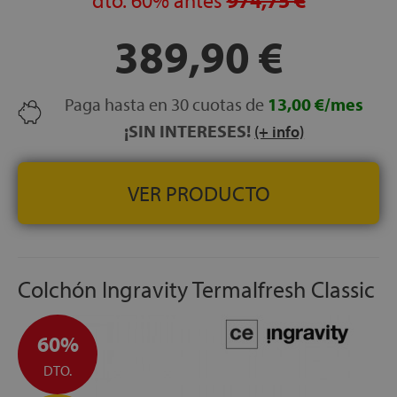
dto.
60%
antes
974,75 €
LECHOS INDEPENDIENTES:
Sí — 700 muelles
ensacados embolsados individualmente
389,90 €
NOCHES DE PRUEBA:
120 noches
GARANTÍA:
5 años
Paga hasta en 30 cuotas de
13,00 €/mes
¡SIN INTERESES!
(+ info)
VER PRODUCTO
Colchón Ingravity Termalfresh Classic
60%
DTO.