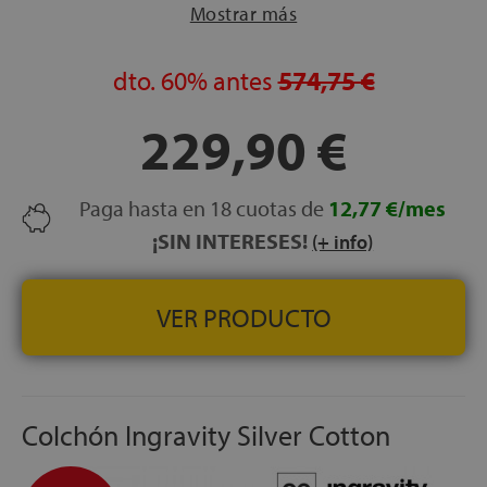
Mostrar más
NOCHES DE PRUEBA:
120 noches con garantía de
reembolso
GARANTÍA:
3 años
dto.
60%
antes
574,75 €
229,90 €
Paga hasta en 18 cuotas de
12,77 €/mes
¡SIN INTERESES!
(+ info)
VER PRODUCTO
Colchón Ingravity Silver Cotton