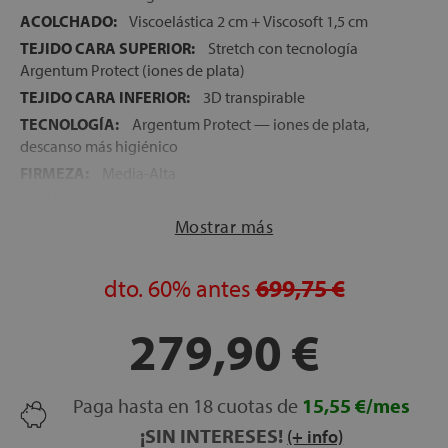
ACOLCHADO:
Viscoelástica 2 cm + Viscosoft 1,5 cm
TEJIDO CARA SUPERIOR:
Stretch con tecnología
Argentum Protect (iones de plata)
TEJIDO CARA INFERIOR:
3D transpirable
TECNOLOGÍA:
Argentum Protect — iones de plata,
descanso más higiénico
FIRMEZA:
Media-Alta
ALTURA:
24 cm
Mostrar más
NOCHES DE PRUEBA:
120 noches
GARANTÍA:
5 años
dto.
60%
antes
699,75 €
279,90 €
Paga hasta en 18 cuotas de
15,55 €/mes
¡SIN INTERESES!
(+ info)