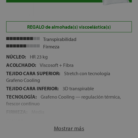
REGALO de almohada(s) viscoelástica(s)
Transpirabilidad
Firmeza
NÚCLEO:
HR 23 kg
ACOLCHADO:
Viscosoft + Fibra
TEJIDO CARA SUPERIOR:
Stretch con tecnología
Grafeno Cooling
TEJIDO CARA INFERIOR:
3D transpirable
TECNOLOGÍA:
Grafeno Cooling — regulación térmica,
frescor continuo
FIRMEZA:
Media
ALTURA:
26 cm
Mostrar más
NOCHES DE PRUEBA:
120 noches con garantía de
reembolso