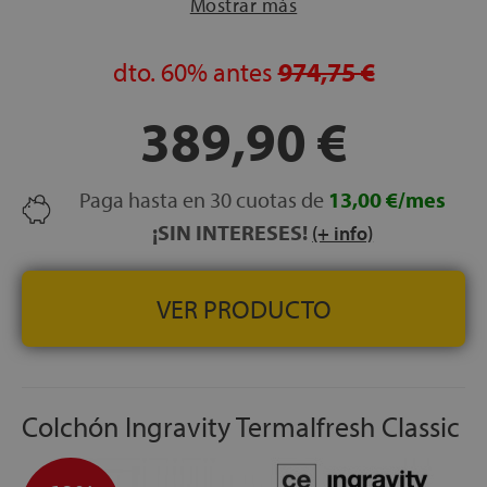
ALTURA:
26 cm
Mostrar más
CARAS:
Una sola cara de uso
ASAS:
4 asas laterales
dto.
60%
antes
974,75 €
LECHOS INDEPENDIENTES:
Sí — 700 muelles
ensacados embolsados individualmente
389,90 €
NOCHES DE PRUEBA:
120 noches
GARANTÍA:
5 años
Paga hasta en 30 cuotas de
13,00 €/mes
¡SIN INTERESES!
(+ info)
VER PRODUCTO
Colchón Ingravity Termalfresh Classic