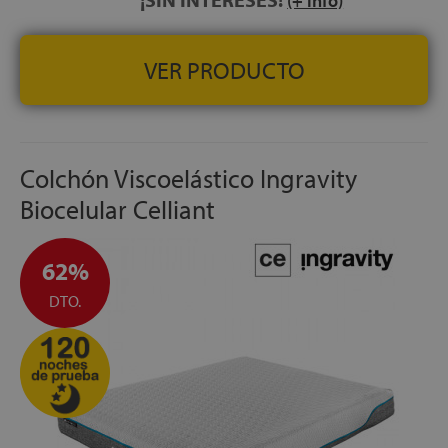
(+ info)
VER PRODUCTO
Colchón Viscoelástico Ingravity
Biocelular Celliant
62%
DTO.