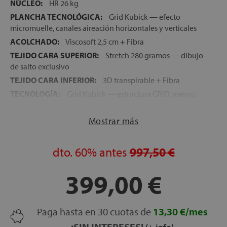
NÚCLEO:
HR 26 kg
PLANCHA TECNOLÓGICA:
Grid Kubick — efecto
micromuelle, canales aireación horizontales y verticales
ACOLCHADO:
Viscosoft 2,5 cm + Fibra
TEJIDO CARA SUPERIOR:
Stretch 280 gramos — dibujo
de salto exclusivo
TEJIDO CARA INFERIOR:
3D transpirable + Fibra
TECNOLOGÍA:
Grid Kubick — estructura GRID, menos
presión, más confort
FIRMEZA:
Media-Alta
Mostrar más
ALTURA:
26 cm
NOCHES DE PRUEBA:
120 noches
dto.
60%
antes
997,50 €
GARANTÍA:
5 años
399,00 €
Paga hasta en 30 cuotas de
13,30 €/mes
¡SIN INTERESES!