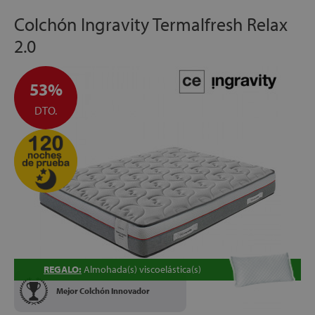
ALTURA:
+/- 25 cm
Colchón Ingravity Termalfresh Relax
2.0
53%
DTO.
REGALO:
Almohada(s) viscoelástica(s)
Mejor Colchón Innovador