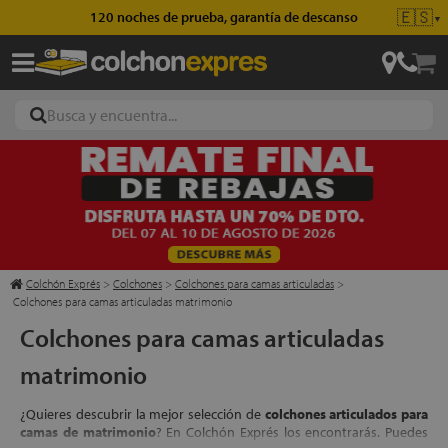
🇪🇸
Envío gratis en pedidos superiores a 49€
▼
ajas
hones
Colchón Exprés
>
Colchones
>
Colchones para camas articuladas
>
Colchones para camas articuladas matrimonio
Colchones para camas articuladas
eres
matrimonio
ases
¿Quieres descubrir la mejor selección de
colchones articulados para
camas de matrimonio
? En Colchón Exprés los encontrarás. Puedes