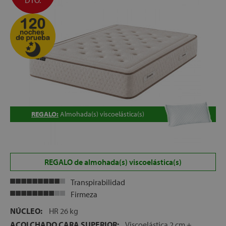
DTO.
REGALO:
Almohada(s) viscoelástica(s)
REGALO de almohada(s) viscoelástica(s)
Transpirabilidad
Firmeza
NÚCLEO:
HR 26 kg
ACOLCHADO CARA SUPERIOR:
Viscoelástica 2 cm +