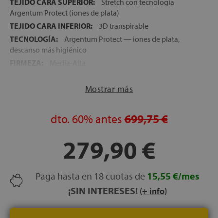
TEJIDO CARA SUPERIOR:
Stretch con tecnología
Argentum Protect (iones de plata)
TEJIDO CARA INFERIOR:
3D transpirable
TECNOLOGÍA:
Argentum Protect — iones de plata,
descanso más higiénico
FIRMEZA:
Media-Alta
ALTURA:
24 cm
Mostrar más
NOCHES DE PRUEBA:
120 noches
GARANTÍA:
5 años
dto.
60%
antes
699,75 €
279,90 €
Paga hasta en 18 cuotas de
15,55 €/mes
¡SIN INTERESES!
(+ info)