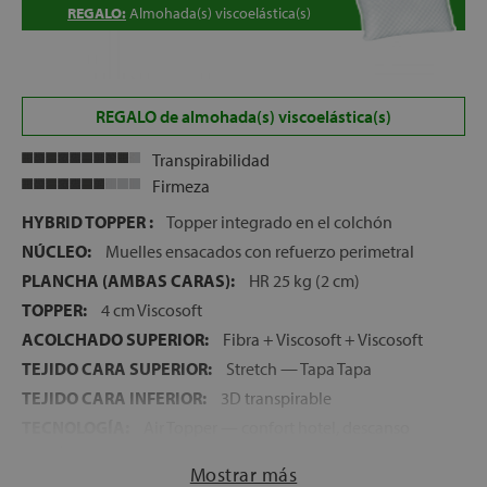
REGALO:
Almohada(s) viscoelástica(s)
REGALO de almohada(s) viscoelástica(s)
Transpirabilidad
Firmeza
HYBRID TOPPER :
Topper integrado en el colchón
NÚCLEO:
Muelles ensacados con refuerzo perimetral
PLANCHA (AMBAS CARAS):
HR 25 kg (2 cm)
TOPPER:
4 cm Viscosoft
ACOLCHADO SUPERIOR:
Fibra + Viscosoft + Viscosoft
TEJIDO CARA SUPERIOR:
Stretch — Tapa Tapa
TEJIDO CARA INFERIOR:
3D transpirable
TECNOLOGÍA:
Air Topper — confort hotel, descanso
premium
Mostrar más
FIRMEZA:
Media