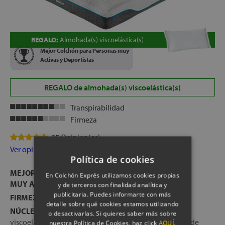
REGALO:
Almohada(s) viscoelástica(s)
Mejor Colchón para Personas muy
Activas y Deportistas
REGALO de almohada(s) viscoelástica(s)
Transpirabilidad
Firmeza
85 Opinion(es)
Ver opiniones
Política de cookies
MEJOR COLCHÓN PARA DEPORTISTAS Y PERSONAS
En Colchón Exprés utilizamos cookies propias
MUY ACTIVAS
y de terceros con finalidad analítica y
publicitaria. Puedes informarte con más
FIRMEZA:
Media-Suave
detalle sobre qué cookies estamos utilizando
NÚCLEO:
6 cm de viscoelástica FullHD® (4 cm de
o desactivarlas. Si quieres saber más sobre
viscoelástica perfilada + 2 cm de Viscoelástica Respirel de
nuestra Política de Cookies, haz click
AQUÍ.