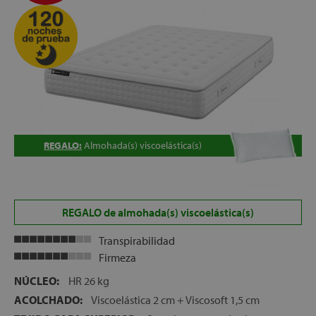
ALTURA:
+/- 25 cm.
REGALO:
Almohada(s) viscoelástica(s)
REGALO de almohada(s) viscoelástica(s)
Transpirabilidad
Firmeza
NÚCLEO:
HR 26 kg
ACOLCHADO:
Viscoelástica 2 cm + Viscosoft 1,5 cm