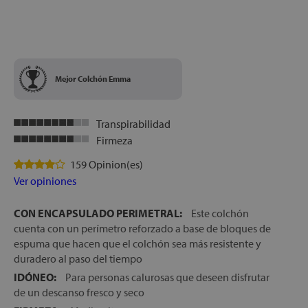
let
Mejor Colchón Emma
x1
Transpirabilidad
Firmeza
159 Opinion(es)
Ver opiniones
cks
rro
CON ENCAPSULADO PERIMETRAL:
Este colchón
cuenta con un perímetro reforzado a base de bloques de
espuma que hacen que el colchón sea más resistente y
duradero al paso del tiempo
IDÓNEO:
Para personas calurosas que deseen disfrutar
de un descanso fresco y seco