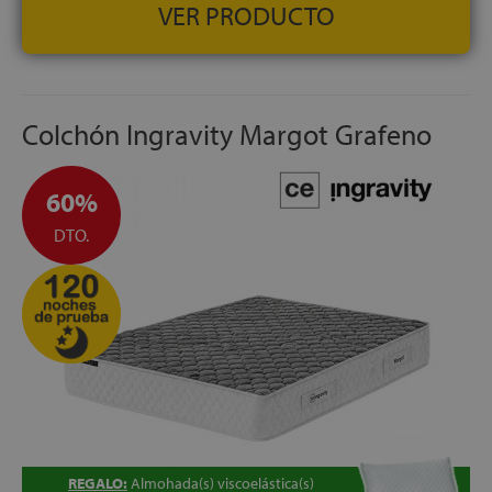
VER PRODUCTO
Colchón Ingravity Margot Grafeno
60%
DTO.
REGALO:
Almohada(s) viscoelástica(s)