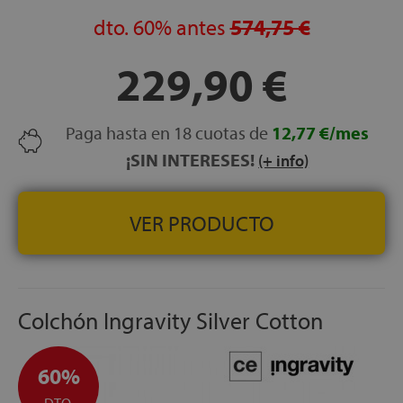
GARANTÍA:
3 años
dto.
60%
antes
574,75 €
229,90 €
Paga hasta en 18 cuotas de
12,77 €/mes
¡SIN INTERESES!
(+ info)
VER PRODUCTO
Colchón Ingravity Silver Cotton
60%