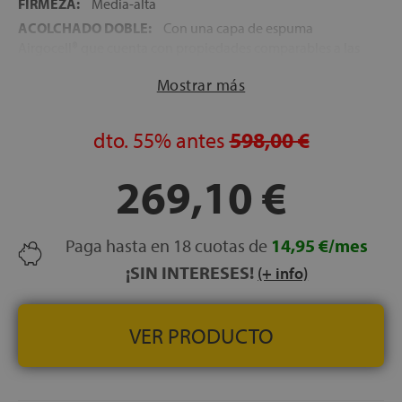
FIRMEZA:
Media-alta
ACOLCHADO DOBLE:
Con una capa de espuma
Airgocell® que cuenta con propiedades comparables a las
de un gel y espuma viscoelástica Memory Foam que
Mostrar más
distribuye la presión de manera homogénea
NÚCLEO:
Carcasa con 522 Muelles ensacados con altura
de 12,5 cm que dotan al colchón de una fantástica
dto.
55%
antes
598,00 €
capacidad de transpiración
DESENFUNDABLE:
El colchón cuenta con una
269,10 €
cremallera que posibilita su lavado siguiendo las
indicaciones del fabricante
ENROLLADO:
Para una mayor agilidad en la entrega, se
Paga hasta en 18 cuotas de
14,95 €/mes
envía envasado al vacío
¡SIN INTERESES!
(+ info)
APTO PARA CAMAS ARTICULADAS:
Con una
inclinación de hasta 45º
INDEPENDENCIA DE LECHOS:
Las capas de espuma
VER PRODUCTO
innovadoras aíslan el movimiento y ayudan a mantener la
columna en una posición adecuada
ENVÍO GRATIS