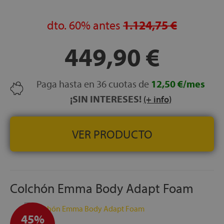
ALTURA:
30 cm
dto.
60%
antes
1.124,75 €
LECHOS INDEPENDIENTES:
Sí — muelles ensacados
NOCHES DE PRUEBA:
120 noches
449,90 €
GARANTÍA:
5 años
Paga hasta en 36 cuotas de
12,50 €/mes
¡SIN INTERESES!
(+ info)
VER PRODUCTO
Colchón Emma Body Adapt Foam
45%