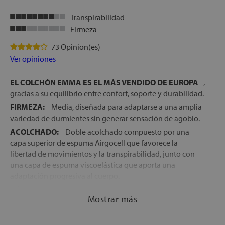
Transpirabilidad
Firmeza
73 Opinion(es)
Ver opiniones
EL COLCHÓN EMMA ES EL MÁS VENDIDO DE EUROPA
,
gracias a su equilibrio entre confort, soporte y durabilidad.
FIRMEZA:
Media, diseñada para adaptarse a una amplia
variedad de durmientes sin generar sensación de agobio.
ACOLCHADO:
Doble acolchado compuesto por una
capa superior de espuma Airgocell que favorece la
libertad de movimientos y la transpirabilidad, junto con
una capa de espuma viscoelástica que aporta una
adaptación progresiva al cuerpo.
NÚCLEO:
Bloque de espuma fría HRX de alta densidad,
Mostrar más
que proporciona estabilidad, soporte duradero y favorece
una correcta alineación de la columna vertebral.