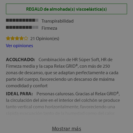
REGALO de almohada(s) viscoelástica(s)
Transpirabilidad
Firmeza
21 Opinion(es)
Ver opiniones
ACOLCHADO:
Combinación de HR Súper Soft, HR de
Firmeza media y la capa Relax GRID®, con más de 250
zonas de descanso, que se adaptan perfectamente a cada
parte del cuerpo, favoreciendo un descanso de máxima
comodidad y confort
IDEAL PARA:
Personas calurosas. Gracias al Relax GRID®,
la circulación del aire en el interior del colchón se produce
tanto vertical como horizontalmente, favoreciendo una
rápida evacuación tanto de la humedad como del calor
que desprende el cuerpo al dormir
TECNOLOGÍA RELAX GRID®:
Tecnología patentada por
Mostrar más