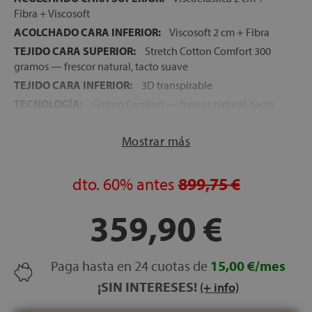
Fibra + Viscosoft
ACOLCHADO CARA INFERIOR:
Viscosoft 2 cm + Fibra
TEJIDO CARA SUPERIOR:
Stretch Cotton Comfort 300
gramos — frescor natural, tacto suave
TEJIDO CARA INFERIOR:
3D transpirable
TECNOLOGÍA:
Cotton Comfort — frescor natural, tacto
suave y transpirable
FIRMEZA:
Media-Alta
Mostrar más
ALTURA:
28 cm
NOCHES DE PRUEBA:
120 noches
dto.
60%
antes
899,75 €
GARANTÍA:
5 años
359,90 €
Paga hasta en 24 cuotas de
15,00 €/mes
¡SIN INTERESES!
(+ info)