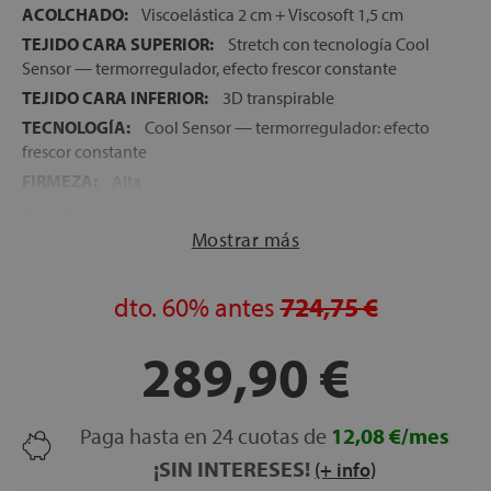
ACOLCHADO:
Viscoelástica 2 cm + Viscosoft 1,5 cm
TEJIDO CARA SUPERIOR:
Stretch con tecnología Cool
Sensor — termorregulador, efecto frescor constante
TEJIDO CARA INFERIOR:
3D transpirable
TECNOLOGÍA:
Cool Sensor — termorregulador: efecto
frescor constante
FIRMEZA:
Alta
ALTURA:
24 cm
Mostrar más
NOCHES DE PRUEBA:
120 noches
GARANTÍA:
5 años
dto.
60%
antes
724,75 €
289,90 €
Paga hasta en 24 cuotas de
12,08 €/mes
¡SIN INTERESES!
(+ info)