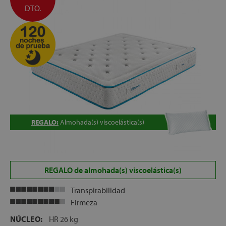
COLCHÓN, GRATIS
DTO.
ALTURA:
+/- 25 cm
REGALO:
Almohada(s) viscoelástica(s)
REGALO de almohada(s) viscoelástica(s)
Transpirabilidad
Firmeza
NÚCLEO:
HR 26 kg