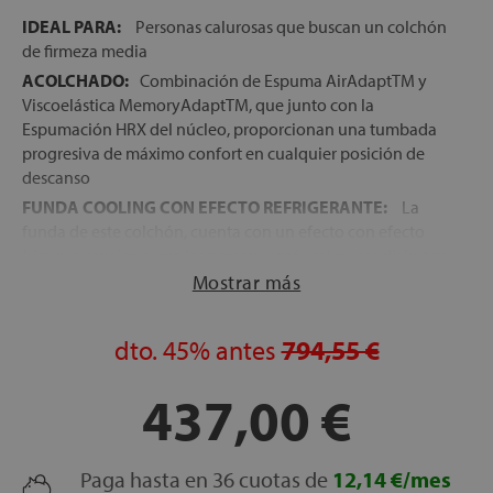
IDEAL PARA:
Personas calurosas que buscan un colchón
de firmeza media
ACOLCHADO:
Combinación de Espuma AirAdaptTM y
Viscoelástica MemoryAdaptTM, que junto con la
Espumación HRX del núcleo, proporcionan una tumbada
progresiva de máximo confort en cualquier posición de
descanso
FUNDA COOLING CON EFECTO REFRIGERANTE:
La
funda de este colchón, cuenta con un efecto con efecto
frío que consigue que las personas más calurosas disfruten
de un descanso mucho más fresco. Además, incorpora una
Mostrar más
cremallera que permite quitar la funda y lavarla cuando
sea necesario, para una perfecta higienización de la
dto.
45%
antes
794,55 €
superficie de descanso
NÚCLEO:
Bloque de Espumación HRXSupport, que
437,00 €
además está perfilada, para una mejor circulación del aire
en el interior del colchón, así como para una perfecta
articulación del colchón si se coloca sobre una cama o
Paga hasta en 36 cuotas de
12,14 €/mes
somier articulado