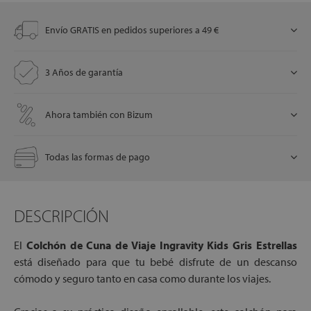
Envío GRATIS en pedidos superiores a 49 €
let
3 Años de garantía
Ahora también con Bizum
x1
Todas las formas de pago
cks
rro
DESCRIPCIÓN
El
Colchón de Cuna de Viaje Ingravity Kids Gris Estrellas
está diseñado para que tu bebé disfrute de un descanso
cómodo y seguro tanto en casa como durante los viajes.