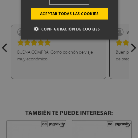
OPINIONES DE CLIENTES
(5)
ACEPTAR TODAS LAS COOKIES
CONFIGURACIÓN DE COOKIES
lara
wilfr
04-02-2019
BUENA COMPRA. Como colchón de viaje
Buen precio
muy económico
de precio. Y
TAMBIÉN TE PUEDE INTERESAR: