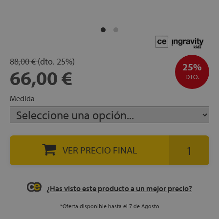
apés
ibles
hadas
88,00 €
(dto.
25%)
25%
66,00 €
DTO.
Medida
ceros
VER PRECIO FINAL
mentos
¿Has visto este producto a un mejor precio?
ños
*Oferta disponible hasta el 7 de Agosto