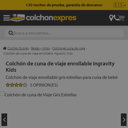
🇪🇸
120 noches de prueba, garantía de descanso
▼
Colchón Exprés
›
Bebés y niños
›
Colchones cuna de viaje
›
ajas
Colchón de cuna de viaje enrollable Ingravity Kids
Colchón de cuna de viaje enrollable Ingravity
Kids
hones
Colchón de viaje enrollable gris estrellas para cuna de bebé
5 OPINION(ES)
eres
ases