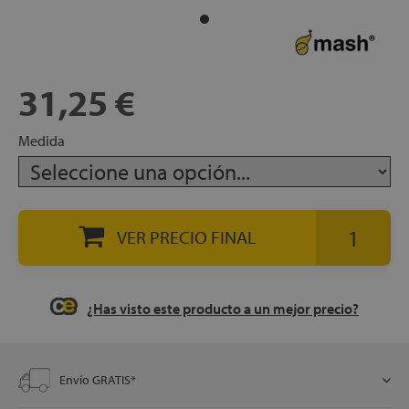
apés
ibles
31,25 €
hadas
Medida
ceros
VER PRECIO FINAL
mentos
¿Has visto este producto a un mejor precio?
Envío GRATIS*
ños