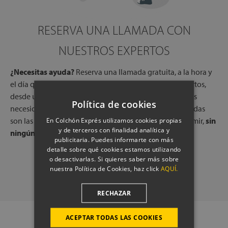
RESERVA UNA LLAMADA CON
NUESTROS EXPERTOS
¿Necesitas ayuda?
Reserva una llamada gratuita, a la hora y
el día que más te convenga, con uno de nuestros expertos,
desde una de nuestras tiendas físicas. Escucharemos tus
Política de cookies
necesidades y te indicaremos qué colchones o almohadas
son las que mejor pueden adaptarse a tu forma de dormir,
sin
En Colchón Exprés utilizamos cookies propias
y de terceros con finalidad analítica y
ningún compromiso.
publicitaria. Puedes informarte con más
detalle sobre qué cookies estamos utilizando
o desactivarlas. Si quieres saber más sobre
PROGRAMAR LLAMADA
nuestra Política de Cookies, haz click
AQUÍ.
RECHAZAR
ACEPTAR TODAS LAS COOKIES