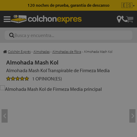
🇪🇸
120 noches de prueba, garantía de descanso
▼
Colchón Exprés
›
Almohadas
›
Almohadas de fibra
›
Almohada Mash Kol
ajas
Almohada Mash Kol
Almohada Mash Kol Transpirable de Firmeza Media
1 OPINION(ES)
hones
eres
ases