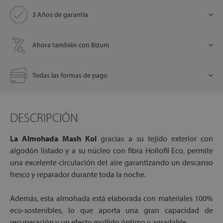
3 Años de garantía
let
Ahora también con Bizum
Todas las formas de pago
x1
DESCRIPCIÓN
cks
La Almohada Mash Kol
gracias a su tejido exterior con
rro
algodón listado y a su núcleo con fibra Hollofil Eco, permite
una excelente circulación del aire garantizando un descanso
fresco y reparador durante toda la noche.
Además, esta almohada está elaborada con materiales 100%
eco-sostenibles, lo que aporta una gran capacidad de
recuperación y un efecto mullido óptimo y agradable.