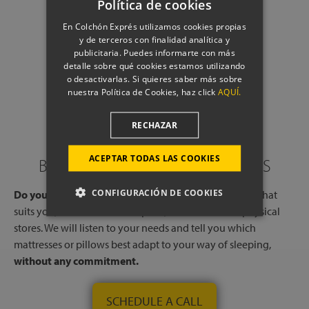
Política de cookies
En Colchón Exprés utilizamos cookies propias
y de terceros con finalidad analítica y
publicitaria. Puedes informarte con más
detalle sobre qué cookies estamos utilizando
o desactivarlas. Si quieres saber más sobre
nuestra Política de Cookies, haz click
AQUÍ.
RECHAZAR
ACEPTAR TODAS LAS COOKIES
BOOK A CALL WITH OUR EXPERTS
CONFIGURACIÓN DE COOKIES
Do you need help?
Book a free call, at a time and day that
suits you, with one of our experts, from one of our physical
stores. We will listen to your needs and tell you which
mattresses or pillows best adapt to your way of sleeping,
without any commitment.
SCHEDULE A CALL