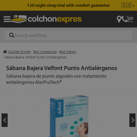
🇬🇧
120-night sleep trial with comfort guarantee
▼
Colchón Exprés
›
Bed Accessories
›
Bed Sheets
›
les
Sábana Bajera Velfont Punto Antialérgenos
Sábana Bajera Velfont Punto Antialérgenos
Sábana bajera de punto algodón con tratamiento
esses
antialérgenos AlerProTech®
ed
ses