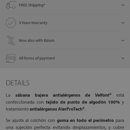
FREE Shipping*
let
3 Years Warranty
Now also with Bizum
x1
als
All forms of payment
dle
DETAILS
als
La
sábana bajera antialérgenos de Velfont®
está
confeccionada con
tejido de punto de algodón 100%
y
tratamiento
antialérgenos AlerProTech®
.
Se ajusta al colchón con
goma en todo el perímetro
para
una sujeción perfecta evitando desplazamientos, y cubre