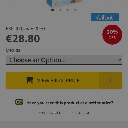
rage
ds
€36.00
(save:
20%)
20%
€28.80
lows
OFF.
Medida
oards
VIEW FINAL PRICE
sories
Have you seen this product at a better price?
*Offer available until 11 of August
s &
ies