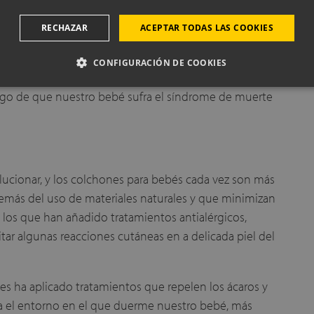
RECHAZAR
ACEPTAR TODAS LAS COOKIES
ado colchones para bebés confeccionados con
trata de ayudar a los pequeños a no pasar mucho calor
CONFIGURACIÓN DE COOKIES
 El uso de un colchón con una alto grado de
esgo de que nuestro bebé sufra el síndrome de muerte
lucionar, y los colchones para bebés cada vez son más
emás del uso de materiales naturales y que minimizan
los que han añadido tratamientos antialérgicos,
tar algunas reacciones cutáneas en a delicada piel del
es ha aplicado tratamientos que repelen los ácaros y
sea el entorno en el que duerme nuestro bebé, más