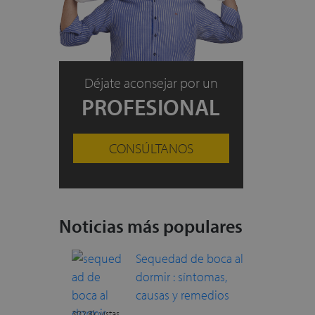
Déjate aconsejar por un
PROFESIONAL
CONSÚLTANOS
Noticias más populares
Sequedad de boca al
dormir : síntomas,
causas y remedios
302.8k vistas