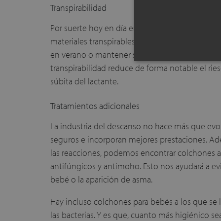
Transpirabilidad
Por suerte hoy en día encontramos en el merc
materiales transpirables y seguros. No solo se 
en verano o mantener su cama fresca y aireada.
transpirabilidad reduce de forma notable el ri
súbita del lactante.
Tratamientos adicionales
La industria del descanso no hace más que evo
seguros e incorporan mejores prestaciones. Ad
las reacciones, podemos encontrar colchones a 
antifúngicos y antimoho. Esto nos ayudará a evi
bebé o la aparición de asma.
Hay incluso colchones para bebés a los que se l
las bacterias. Y es que, cuanto más higiénico 