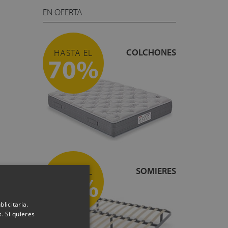
EN OFERTA
COLCHONES
HASTA EL
70%
SOMIERES
HASTA EL
55%
licitaria.
. Si quieres