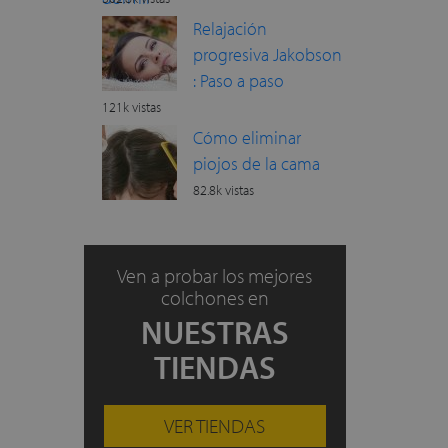
Relajación
progresiva Jakobson
: Paso a paso
121k vistas
Cómo eliminar
piojos de la cama
82.8k vistas
Ven a probar los mejores
colchones en
NUESTRAS
TIENDAS
VER TIENDAS