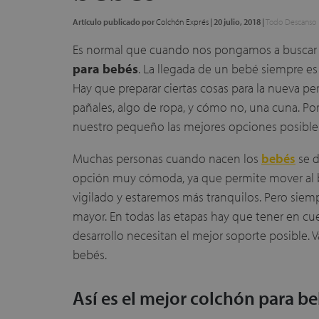
Artículo publicado por
Colchón Exprés
|
20 julio, 2018
|
Todo Descanso
Es normal que cuando nos pongamos a buscar
para bebés
. La llegada de un bebé siempre e
Hay que preparar ciertas cosas para la nueva pers
pañales, algo de ropa, y cómo no, una cuna. Po
nuestro pequeño las mejores opciones posible
Muchas personas cuando nacen los
bebés
se d
opción muy cómoda, ya que permite mover al b
vigilado y estaremos más tranquilos. Pero siem
mayor. En todas las etapas hay que tener en c
desarrollo necesitan el mejor soporte posible. 
bebés.
Así es el mejor colchón para b