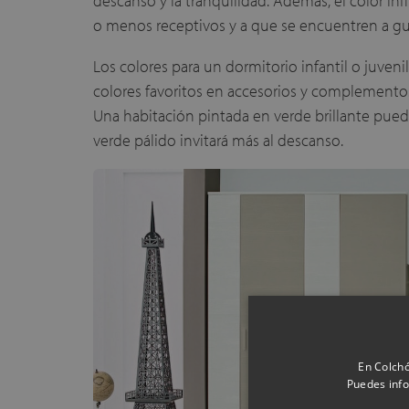
descanso y la tranquilidad. Además, el color i
o menos receptivos y a que se encuentren a gu
Los colores para un dormitorio infantil o juven
colores favoritos en accesorios y complemento
Una habitación pintada en verde brillante pue
verde pálido invitará más al descanso.
En Colchó
Puedes info