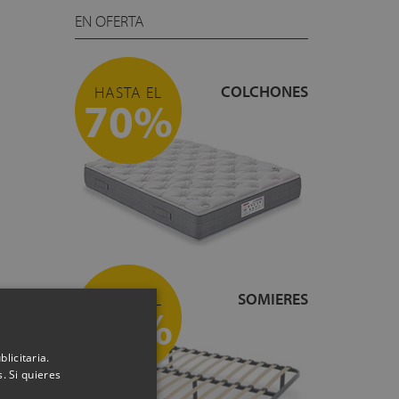
EN OFERTA
COLCHONES
HASTA EL
70%
SOMIERES
HASTA EL
55%
licitaria.
. Si quieres