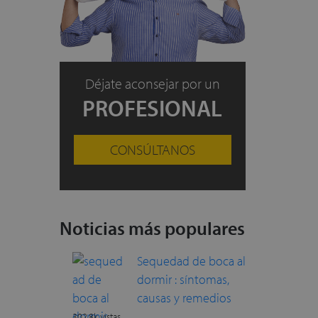
Déjate aconsejar por un
PROFESIONAL
CONSÚLTANOS
Noticias más populares
Sequedad de boca al
dormir : síntomas,
causas y remedios
302.8k vistas