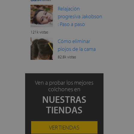
Relajación
progresiva Jakobson
: Paso a paso
121k vistas
Cómo eliminar
piojos de la cama
82.8k vistas
Ven a probar los mejores
colchones en
NUESTRAS
TIENDAS
VER TIENDAS