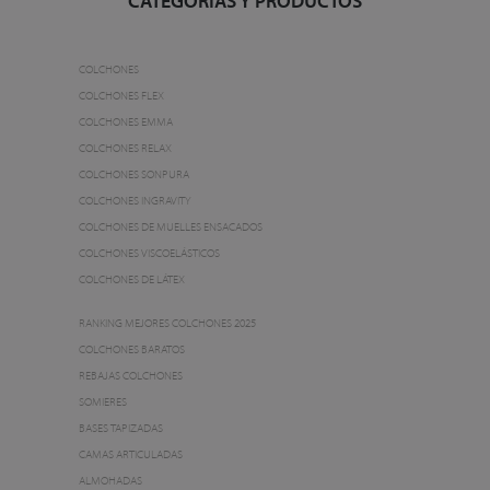
CATEGORIAS Y PRODUCTOS
COLCHONES
COLCHONES FLEX
COLCHONES EMMA
COLCHONES RELAX
COLCHONES SONPURA
COLCHONES INGRAVITY
COLCHONES DE MUELLES ENSACADOS
COLCHONES VISCOELÁSTICOS
COLCHONES DE LÁTEX
RANKING MEJORES COLCHONES 2025
COLCHONES BARATOS
REBAJAS COLCHONES
SOMIERES
BASES TAPIZADAS
CAMAS ARTICULADAS
ALMOHADAS