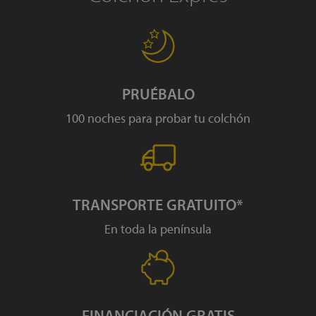
Puedes consultar la información adicional y detallada sobre nuestra
política de privacidad en el siguiente enlace
https://www.colchonexpres.com/politica-privacidad/
.
PRUÉBALO
100 noches para probar tu colchón
TRANSPORTE GRATUITO*
En toda la península
FINANCIACIÓN GRATIS