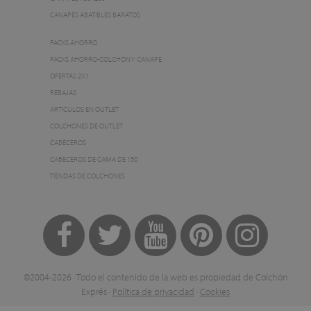
CANAPÉS ABATIBLES BARATOS
PACKS AHORRO
PACKS AHORRO-COLCHÓN Y CANAPÉ
OFERTAS 2X1
REBAJAS
ARTÍCULOS EN OUTLET
COLCHONES DE OUTLET
CABECEROS
CABECEROS DE CAMA DE 150
TIENDAS DE COLCHONES
©2004-2026 · Todo el contenido de la web es propiedad de Colchón
Exprés ·
Política de privacidad
·
Cookies