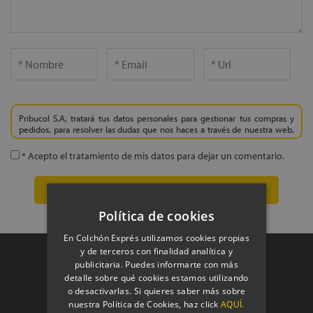
Pribucol S.A, tratará tus datos personales para gestionar tus compras y
pedidos, para resolver las dudas que nos haces a través de nuestra web,
blog, a través del teléfono o de alguno de nuestros formularios digitales
o en papel, para gestionar las opiniones que nos das y por supuesto, para
* Acepto el tratamiento de mis datos para dejar un comentario.
ofrecerte siempre el mejor servicio de atención que tú como cliente te
mereces, así como para enviarte una vez finalice el proceso de compra
una encuesta de satisfacción donde podrás valorar el servicio y el
producto.
Política de cookies
Estos datos sólo se cederán a nuestras empresas logísticas, financieras
colaboradoras, servicios de hosting, empresas de envíos de
En Colchón Exprés utilizamos cookies propias
comunicaciones comerciales, tan sólo si nos das tu consentimiento y
y de terceros con finalidad analítica y
siempre con el fin de mejorar la experiencia y servicio de tus compras.
Nunca cederemos la información personal de nuestros clientes a
publicitaria. Puedes informarte con más
Ventajas de comprar en
terceros ajenos a Colchón Exprés, salvo por obligación legal. Siempre
detalle sobre qué cookies estamos utilizando
tendrás derecho a acceder, rectificar, suprimir, limitar el tratamiento de
o desactivarlas. Si quieres saber más sobre
Colchón Exprés
tus datos personales o solicitar su portabilidad.
nuestra Política de Cookies, haz click
AQUÍ.