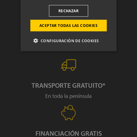
Puedes consultar la información adicional y detallada sobre nuestra
política de privacidad en el siguiente enlace
RECHAZAR
https://www.colchonexpres.com/politica-privacidad/
.
ACEPTAR TODAS LAS COOKIES
PRUÉBALO
CONFIGURACIÓN DE COOKIES
100 noches para probar tu colchón
TRANSPORTE GRATUITO*
En toda la península
FINANCIACIÓN GRATIS