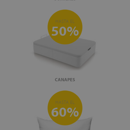
HASTA EL
50%
CANAPES
HASTA EL
60%