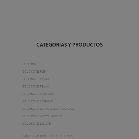
CATEGORIAS Y PRODUCTOS
COLCHONES
COLCHONES FLEX
COLCHONES EMMA
COLCHONES RELAX
COLCHONES SONPURA
COLCHONES INGRAVITY
COLCHONES DE MUELLES ENSACADOS
COLCHONES VISCOELÁSTICOS
COLCHONES DE LÁTEX
RANKING MEJORES COLCHONES 2025